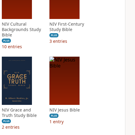
NIV Cultural
NIV First-Century
Backgrounds Study
Study Bible
Bible
PLUS
3
entries
PLUS
10
entries
NIV Grace and
NIV Jesus Bible
Truth Study Bible
PLUS
1
entry
PLUS
2
entries