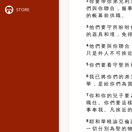
2
你 要 帶 你 弟 兄 利 
們 與 你 聯 合 ， 服 事
STORE
的 帳 幕 前 供 職 。
3
他 們 要 守 所 吩 咐 
的 器 具 和 壇 ， 免 得
4
他 們 要 與 你 聯 合 
只 是 外 人 不 可 挨 近
5
你 們 要 看 守 聖 所 
6
我 已 將 你 們 的 弟 
華 ， 是 給 你 們 為 賞
7
你 和 你 的 兒 子 要 
職 任 。 你 們 要 這 樣
事 奉 我 。 凡 挨 近 的
8
耶 和 華 曉 諭 亞 倫 
一 切 分 別 為 聖 的 物