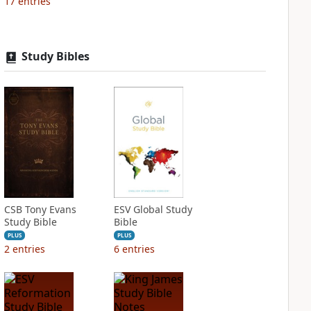
17
entries
Study Bibles
CSB Tony Evans
ESV Global Study
Study Bible
Bible
PLUS
PLUS
2
entries
6
entries