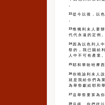
。
22
從 今 以 後 ， 以 色
。
23
惟 獨 利 未 人 要 辦
代 代 永 遠 的 定 例 。
24
因 為 以 色 列 人 中
祭 的 ， 我 已 賜 給 利
人 中 不 可 有 產 業 
25
耶 和 華 吩 咐 摩 西
26
你 曉 諭 利 未 人 說
就 是 我 給 你 們 為 業
為 舉 祭 獻 給 耶 和 
27
這 舉 祭 要 算 為 你
28
這 樣 ， 你 們 從 以