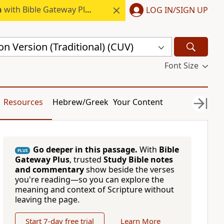
h
with Bible Gateway Plus.
LOG IN/SIGN UP
n Version (Traditional) (CUV)
Font Size
Resources
Hebrew/Greek
Your Content
Go deeper in this passage.
With
Bible
PLUS
Gateway Plus
, trusted
Study Bible notes
and commentary
show beside the verses
you're reading—so you can explore the
meaning and context of Scripture without
leaving the page.
Start 7-day free trial
Learn More