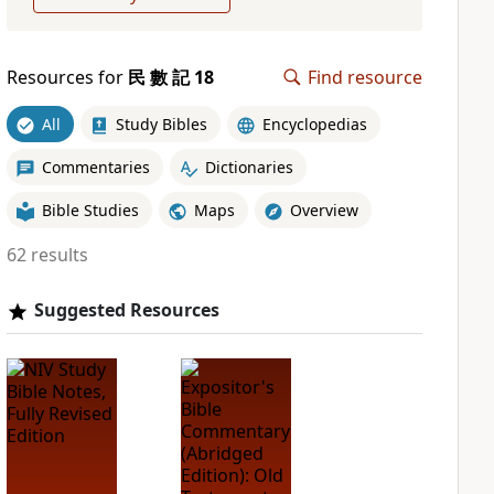
Resources for
民 數 記 18
Find resource
All
Study Bibles
Encyclopedias
Commentaries
Dictionaries
Bible Studies
Maps
Overview
62 results
Suggested Resources