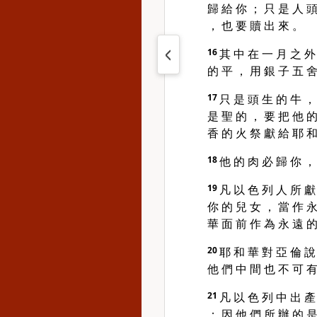
歸 給 你 ； 只 是 人 頭
， 也 要 贖 出 來 。
16
其 中 在 一 月 之 外
的 平 ， 用 銀 子 五 舍
17
只 是 頭 生 的 牛 ，
是 聖 的 ， 要 把 他 的
香 的 火 祭 獻 給 耶 和
18
他 的 肉 必 歸 你 ，
19
凡 以 色 列 人 所 獻
你 的 兒 女 ， 當 作 永
華 面 前 作 為 永 遠 的
20
耶 和 華 對 亞 倫 說
他 們 中 間 也 不 可 有
21
凡 以 色 列 中 出 產
； 因 他 們 所 辦 的 是