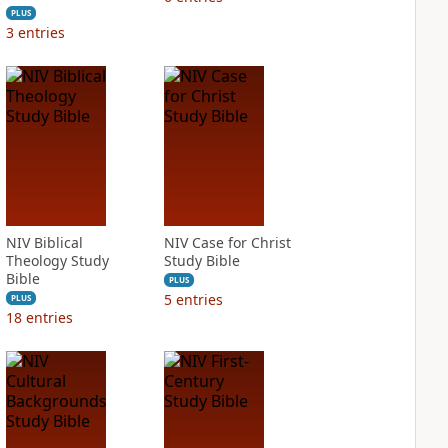
PLUS
3
entries
NIV Biblical
NIV Case for Christ
Theology Study
Study Bible
Bible
PLUS
5
entries
PLUS
18
entries