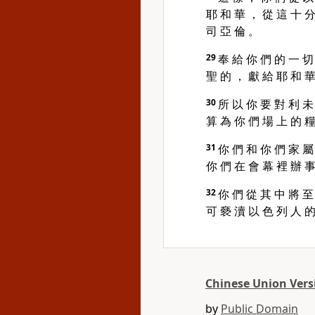
耶 和 華 ， 從 這 十 分
司 亞 倫 。
29
奉 給 你 們 的 一 切
聖 的 ， 獻 給 耶 和 華
30
所 以 你 要 對 利 未
算 為 你 們 場 上 的 糧
31
你 們 和 你 們 家 屬
你 們 在 會 幕 裡 辦 事
32
你 們 從 其 中 將 至
可 褻 瀆 以 色 列 人 的
Chinese Union Versi
by
Public Domain