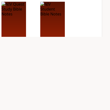
NIV Quest Study
NIV Student Bible
Bible Notes
Notes
PLUS
PLUS
9
entries
2
entries