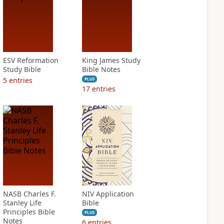
ESV Reformation
King James Study
Study Bible
Bible Notes
5
entries
PLUS
17
entries
NASB Charles F.
NIV Application
Stanley Life
Bible
Principles Bible
PLUS
Notes
6
entries