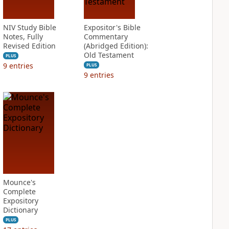
NIV Study Bible
Expositor's Bible
Notes, Fully
Commentary
Revised Edition
(Abridged Edition):
Old Testament
PLUS
9
entries
PLUS
9
entries
Mounce's
Complete
Expository
Dictionary
PLUS