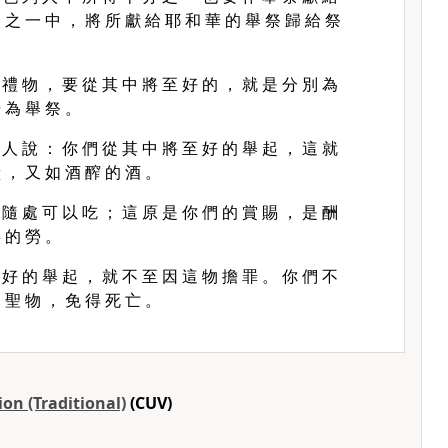
 之 一 中 ， 將 所 獻 給 耶 和 華 的 舉 祭 歸 給 祭
 禮 物 ， 要 從 其 中 將 至 好 的 ， 就 是 分 別 為
 為 舉 祭 。
 人 說 ： 你 們 從 其 中 將 至 好 的 舉 起 ， 這 就
 ， 又 如 酒 醡 的 酒 。
 隨 處 可 以 吃 ； 這 原 是 你 們 的 賞 賜 ， 是 酬
 的 勞 。
 好 的 舉 起 ， 就 不 至 因 這 物 擔 罪 。 你 們 不
 聖 物 ， 免 得 死 亡 。
on (Traditional)
(CUV)