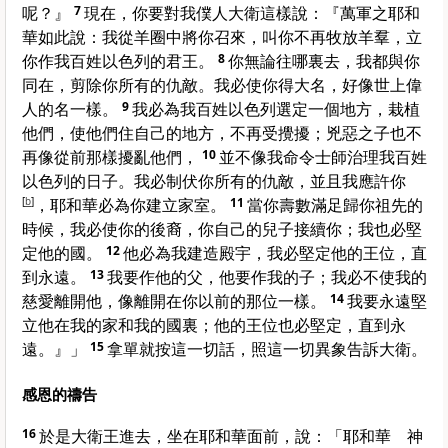
呢？』
7
現在，你要對我僕人
大衛
這樣說：『萬軍之耶和
華如此說：我從羊圈中將你召來，叫你不再牧放羊羣，立
你作我百姓
以色列
的君王。
8
你無論往哪裏去，我都與你
同在，剪除你所有的仇敵。我必使你得大名，好像世上偉
人的名一樣。
9
我必為我百姓
以色列
選定一個地方，栽植
他們，使他們住自己的地方，不再受攪擾；兇惡之子也不
再像從前那樣擾亂他們，
10
並不像我命令士師治理我百姓
以色列
的日子。我必制伏你所有的仇敵，並且我應許你
[
b
]
，耶和華必為你建立家室。
11
當你壽數滿足歸你祖先的
時候，我必使你的後裔，你自己的兒子接續你；我也必堅
定他的國。
12
他必為我建造殿宇，我必堅定他的王位，直
到永遠。
13
我要作他的父，他要作我的子；我必不使我的
慈愛離開他，像離開在你以前的那位一樣。
14
我要永遠堅
立他在我的家和我的國裏；他的王位也必堅定，直到永
遠。』」
15
拿單
就按這一切話，照這一切異象告訴
大衛
。
感恩的禱告
16
於是
大衛
王進去，坐在耶和華面前，說：「耶和華 神