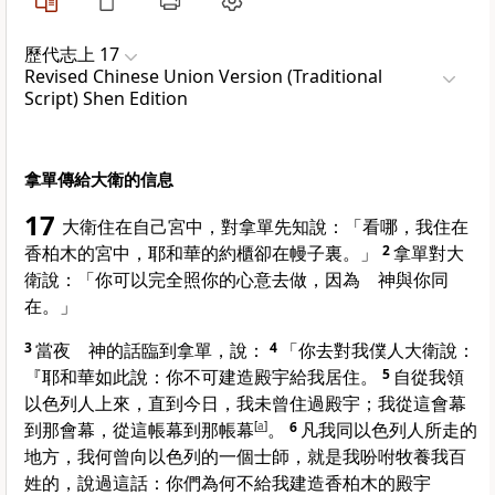
歷代志上 17
Revised Chinese Union Version (Traditional
Script) Shen Edition
拿單傳給大衛的信息
17
大衛
住在自己宮中，對
拿單
先知說：「看哪，我住在
香柏木的宮中，耶和華的約櫃卻在幔子裏。」
2
拿單
對
大
衛
說：「你可以完全照你的心意去做，因為 神與你同
在。」
3
當夜 神的話臨到
拿單
，說：
4
「你去對我僕人
大衛
說：
『耶和華如此說：你不可建造殿宇給我居住。
5
自從我領
以色列
人上來，直到今日，我未曾住過殿宇；我從這會幕
到那會幕，從這帳幕到那帳幕
[
a
]
。
6
凡我同
以色列
人所走的
地方，我何曾向
以色列
的一個士師，就是我吩咐牧養我百
姓的，說過這話：你們為何不給我建造香柏木的殿宇