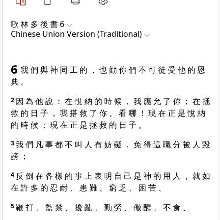
歌 林 多 後 書 6
Chinese Union Version (Traditional)
6
我 們 與 神 同 工 的 ， 也 勸 你 們 不 可 徒 受 他 的 恩
典 。
2
因 為 他 說 ： 在 悅 納 的 時 候 ， 我 應 允 了 你 ； 在 拯
救 的 日 子 ， 我 搭 救 了 你 。 看 哪 ！ 現 在 正 是 悅 納
的 時 候 ； 現 在 正 是 拯 救 的 日 子 。
3
我 們 凡 事 都 不 叫 人 有 妨 礙 ， 免 得 這 職 分 被 人 毀
謗 ；
4
反 倒 在 各 樣 的 事 上 表 明 自 己 是 神 的 用 人 ， 就 如
在 許 多 的 忍 耐 、 患 難 、 窮 乏 、 困 苦 、
5
鞭 打 、 監 禁 、 擾 亂 、 勤 勞 、 儆 醒 、 不 食 、