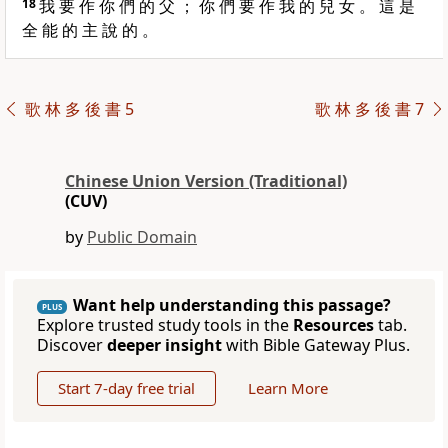
18
我 要 作 你 們 的 父 ； 你 們 要 作 我 的 兒 女 。 這 是
全 能 的 主 說 的 。
歌 林 多 後 書 5
歌 林 多 後 書 7
Chinese Union Version (Traditional)
(CUV)
by
Public Domain
Want help understanding this passage?
PLUS
Explore trusted study tools in the
Resources
tab.
Discover
deeper insight
with Bible Gateway Plus.
Start 7-day free trial
Learn More