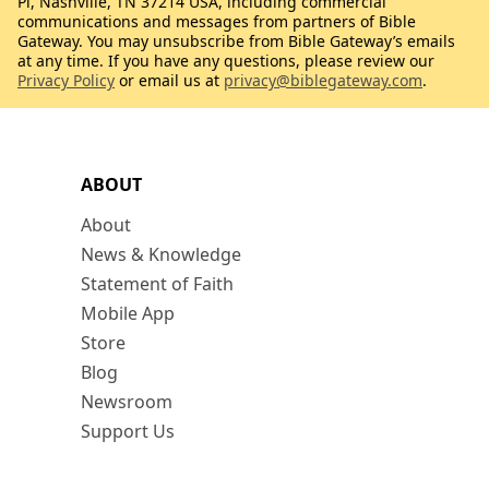
Pl, Nashville, TN 37214 USA, including commercial
communications and messages from partners of Bible
Gateway. You may unsubscribe from Bible Gateway’s emails
at any time. If you have any questions, please review our
Privacy Policy
or email us at
privacy@biblegateway.com
.
ABOUT
About
News & Knowledge
Statement of Faith
Mobile App
Store
Blog
Newsroom
Support Us