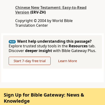
Chinese New Testament: Easy-to-Read
Version
(ERV-ZH)
Copyright © 2004 by World Bible
Translation Center
Want help understanding this passage?
PLUS
Explore trusted study tools in the
Resources
tab.
Discover
deeper insight
with Bible Gateway Plus.
Start 7-day free trial
Learn More
Sign Up for Bible Gateway: News &
Knowledge