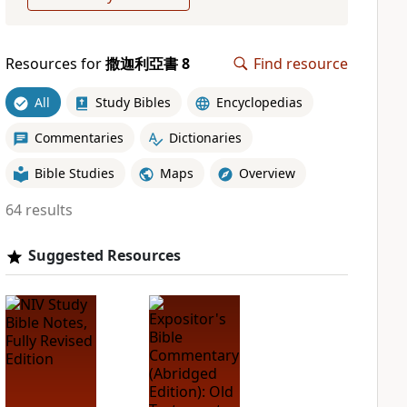
Resources for
撒迦利亞書 8
Find resource
All
Study Bibles
Encyclopedias
Commentaries
Dictionaries
Bible Studies
Maps
Overview
64 results
Suggested Resources