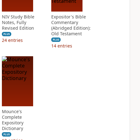
NIV Study Bible
Expositor's Bible
Notes, Fully
Commentary
Revised Edition
(Abridged Edition):
Old Testament
PLUS
24
entries
PLUS
14
entries
Mounce's
Complete
Expository
Dictionary
PLUS