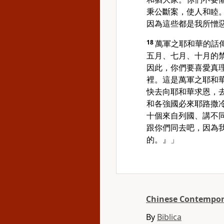
秉公斷案，使人和睦
因為這些都是我所憎
18
萬軍之耶和華的話
五月、七月、十月的
因此，你們要喜愛真
裡。這是萬軍之耶和
快去向耶和華求恩，
和各強國必來耶路撒
十個來自列國、講不
跟你們同去吧，因為
的。』」
Chinese Contempora
By
Biblica