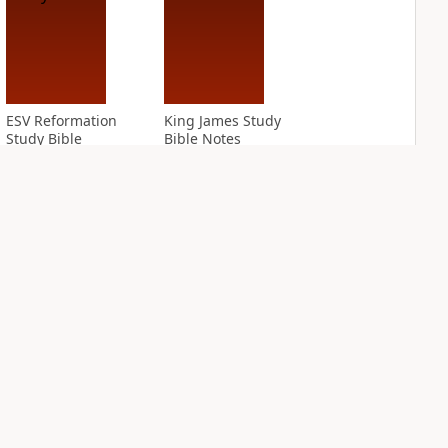
ESV Reformation
King James Study
Study Bible
Bible Notes
14
entries
PLUS
5
entries
NASB Charles F.
NIV Application
Stanley Life
Bible
Principles Bible
PLUS
Notes
13
entries