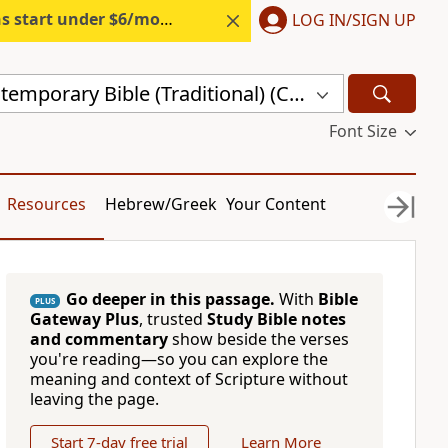
s start under $6/month.
Start free.
LOG IN/SIGN UP
Chinese Contemporary Bible (Traditional) (CCBT)
Font Size
Resources
Hebrew/Greek
Your Content
Go deeper in this passage.
With
Bible
PLUS
Gateway Plus
, trusted
Study Bible notes
and commentary
show beside the verses
you're reading—so you can explore the
meaning and context of Scripture without
leaving the page.
Start 7-day free trial
Learn More