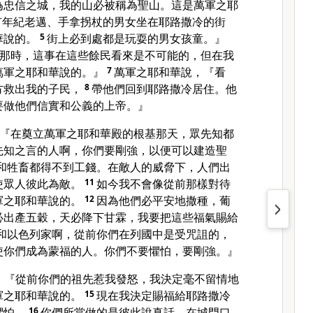
為忠信之城，我的山必被稱為聖山。這是萬軍之耶
有年紀老邁、手拿拐杖的男女坐在耶路撒冷的街
華說的。
5
街上必到處都是玩耍的男女孩童。』
那時，這事在這些餘民看來是不可能的，但在我
萬軍之耶和華說的。』
7
萬軍之耶和華說，『看
方救出我的子民，
8
帶他們回到耶路撒冷居住。他
要做他們信實和公義的上帝。』
『在奠立萬軍之耶和華殿的根基那天，眾先知都
先知之言的人啊，你們要剛強，以便可以建造聖
和牲畜都得不到工錢。在敵人的威脅下，人們出
使眾人彼此為敵。
11
如今我不會像從前那樣對待
軍之耶和華說的。
12
因為他們必平安地撒種，葡
必出產五穀，天必降下甘霖，我要把這些福氣賜給
和以色列家啊，從前你們在列國中是受咒詛的，
使你們成為蒙福的人。你們不要懼怕，要剛強。』
，『從前你們的祖先惹我發怒，我決定毫不留情地
軍之耶和華說的。
15
現在我決定賜福給耶路撒冷
懼怕。
16
你們所當做的是彼此說真話，在城門口