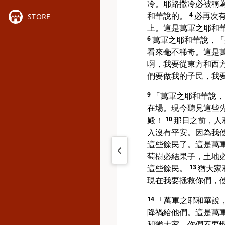
冷。耶路撒冷必被稱
和華說的。
4
必再次
STORE
上。這是萬軍之耶和
6
萬軍之耶和華說，『
看來毫不稀奇。這是
啊，我要從東方和西
們要做我的子民，我
9
「萬軍之耶和華說，
在場。現今聽見這些
殿！
10
那日之前，人
入沒有平安。因為我
這些餘民了。這是萬
萄樹必結果子，土地
這些餘民。
13
猶大家
現在我要拯救你們，
14
「萬軍之耶和華說
降禍給他們。這是萬
和猶大家。你們不要