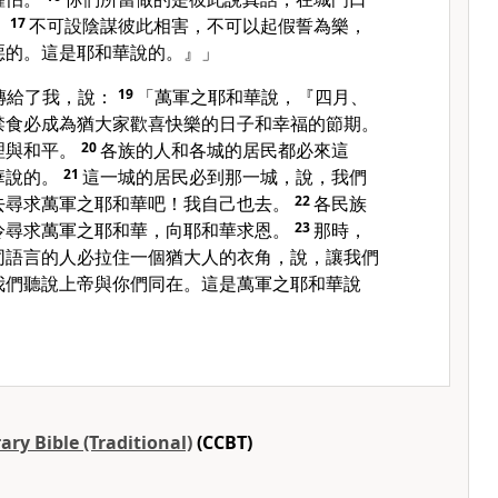
。
17
不可設陰謀彼此相害，不可以起假誓為樂，
惡的。這是耶和華說的。』」
傳給了我，說：
19
「萬軍之耶和華說，『四月、
禁食必成為猶大家歡喜快樂的日子和幸福的節期。
理與和平。
20
各族的人和各城的居民都必來這
華說的。
21
這一城的居民必到那一城，說，我們
去尋求萬軍之耶和華吧！我自己也去。
22
各民族
冷尋求萬軍之耶和華，向耶和華求恩。
23
那時，
同語言的人必拉住一個猶大人的衣角，說，讓我們
我們聽說上帝與你們同在。這是萬軍之耶和華說
ry Bible (Traditional)
(CCBT)