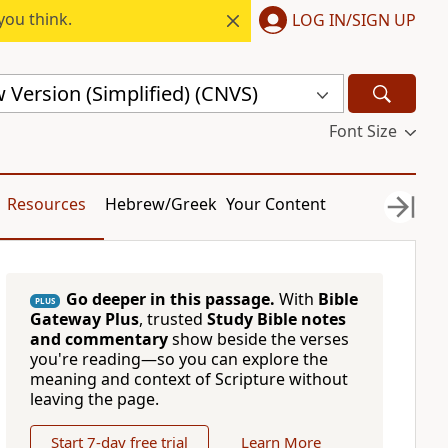
you think.
LOG IN/SIGN UP
Version (Simplified) (CNVS)
Font Size
Resources
Hebrew/Greek
Your Content
Go deeper in this passage.
With
Bible
PLUS
Gateway Plus
, trusted
Study Bible notes
and commentary
show beside the verses
you're reading—so you can explore the
meaning and context of Scripture without
leaving the page.
Start 7-day free trial
Learn More