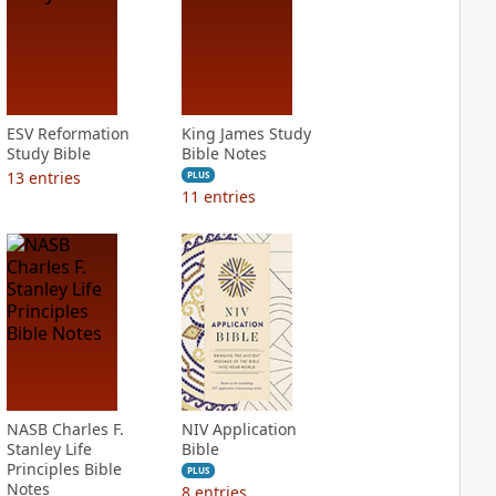
ESV Reformation
King James Study
Study Bible
Bible Notes
13
entries
PLUS
11
entries
NASB Charles F.
NIV Application
Stanley Life
Bible
Principles Bible
PLUS
Notes
8
entries