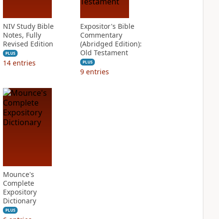
NIV Study Bible
Expositor's Bible
Notes, Fully
Commentary
Revised Edition
(Abridged Edition):
Old Testament
PLUS
14
entries
PLUS
9
entries
Mounce's
Complete
Expository
Dictionary
PLUS