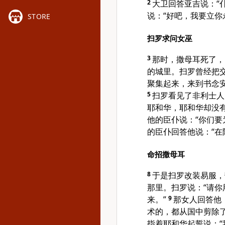
2
大卫回答亚吉说：“
说：“好吧，我要立你
STORE
扫罗求问女巫
3
那时，撒母耳死了，
的城里。扫罗曾经把
聚集起来，来到书念
5
扫罗看见了非利士人
耶和华，耶和华却没
他的臣仆说：“你们要
的臣仆回答他说：“在
命招撒母耳
8
于是扫罗改装易服，
那里。扫罗说：“请
来。”
9
那女人回答他
术的，都从国中剪除
指着耶和华起誓说：