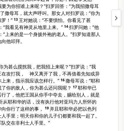
我要为你招谁上来呢？”扫罗回答：“为我招撒母耳
了撒母耳，就大声呼叫。那女人对扫罗说：“你为
罗！”
13
王对她说：“不要惧怕。你看见了甚
：“我看见有神灵从地里上来。”
14
扫罗问她：“他
：“上来的是一个身披外袍的老人。”扫罗知道那人
地向他叩拜。
你为甚么搅扰我，把我招上来呢？”扫罗说：“我
正在攻打我， 神又离开了我，不再借着先知或异
你上来，指示我应该怎样行。”
16
撒母耳说：“耶和
成了你的敌人，你为甚么还问我呢？
17
耶和华已
话行了，他把王国从你手中夺去，赐给别人，就是
听从耶和华的话，没有执行他对亚玛力人所怀的
华向你行了这样的事，
19
并且耶和华必把以色列
士人手里；明天你和你的儿子们都要和我一起了。
军队交在非利士人手里。”