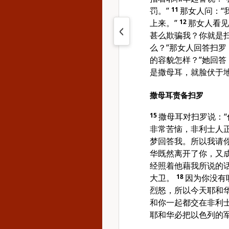
罚。”
11
那女人问：“
上来。”
12
那女人看见
甚么欺骗我？你就是扫
么？”那女人回答扫罗
的容貌怎样？”她回答
是撒母耳，就脸伏于
撒母耳责备扫罗
15
撒母耳对扫罗说：“
非常苦恼，非利士人
梦回答我。所以我请
华既然离开了你，又
经照着他藉我所说的
大卫。
18
因为你没有
烈怒，所以今天耶和
和你一起都交在非利
耶和华必把以色列的