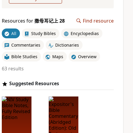
Resources for
撒母耳记上 28
Find resource
All
Study Bibles
Encyclopedias
Commentaries
Dictionaries
Bible Studies
Maps
Overview
63 results
Suggested Resources