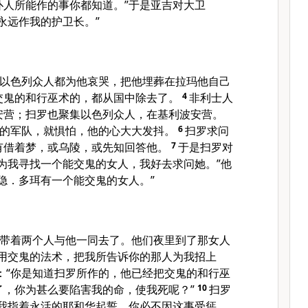
仆人所能作的事你都知道。”于是亚吉对大卫
永远作我的护卫长。”
以色列众人都为他哀哭，把他埋葬在拉玛他自己
交鬼的和行巫术的，都从国中除去了。
4
非利士人
安营；扫罗也聚集以色列众人，在基利波安营。
的军队，就惧怕，他的心大大发抖。
6
扫罗求问
有借着梦，或乌陵，或先知回答他。
7
于是扫罗对
为我寻找一个能交鬼的女人，我好去求问她。”他
隐．多珥有一个能交鬼的女人。”
带着两个人与他一同去了。他们夜里到了那女人
你用交鬼的法术，把我所告诉你的那人为我招上
：“你是知道扫罗所作的，他已经把交鬼的和行巫
了，你为甚么要陷害我的命，使我死呢？”
10
扫罗
“我指着永活的耶和华起誓，你必不因这事受惩