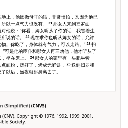
在地上，他因撒母耳的话，非常惧怕，又因为他已
，所以一点气力也没有。
21
那女人来到扫罗面
就对他说：“你看，婢女听从了你的话；我冒着生
我所说的话。
22
现在求你也听从婢女的话，允许
食物。你吃了，身体就有气力，可以走路。”
23
扫
。”可是他的臣仆和那女人再三劝他，他才听从了
来，坐在床上。
24
那女人的家里有一头肥牛犊，
拿点面粉，搓好了，烤成无酵饼，
25
送到扫罗和
吃了以后，当夜就起身离去了。
 (Simplified)
(CNVS)
(CNV). Copyright © 1976, 1992, 1999, 2001,
ble Society.