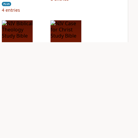
PLUS
4
entries
NIV Biblical
NIV Case for Christ
Theology Study
Study Bible
Bible
PLUS
7
entries
PLUS
16
entries