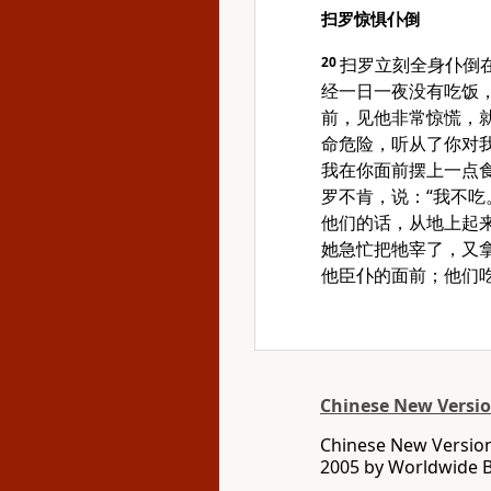
扫罗惊惧仆倒
20
扫罗立刻全身仆倒
经一日一夜没有吃饭
前，见他非常惊慌，
命危险，听从了你对
我在你面前摆上一点
罗不肯，说：“我不吃
他们的话，从地上起
她急忙把牠宰了，又
他臣仆的面前；他们
Chinese New Version
Chinese New Version 
2005 by Worldwide Bi