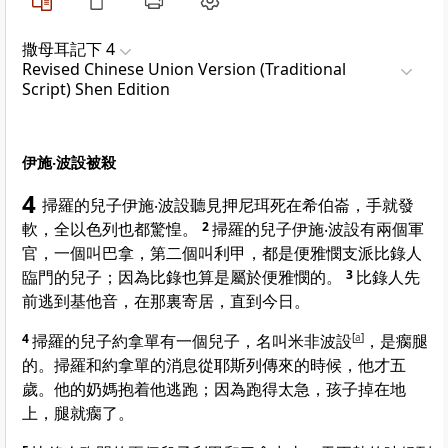
撒母耳記下 4
Revised Chinese Union Version (Traditional
Script) Shen Edition
伊施‧波設被殺
4
掃羅
的兒子
伊施‧波設
聽見
押尼珥
死在
希伯崙
，手就發
軟，全
以色列
也都驚惶。
2
掃羅
的兒子
伊施‧波設
有兩個軍
官，一個叫
巴拿
，第二個叫
利甲
，都是
便雅憫
支派
比錄
人
臨門
的兒子；因為
比錄
也算是屬於
便雅憫
的。
3
比錄
人先
前逃到
基他音
，在那裏寄居，直到今日。
4
掃羅
的兒子
約拿單
有一個兒子，名叫
米非波設
[
a
]
，是瘸腿
的。
掃羅
和
約拿單
的消息從
耶斯列
傳來的時候，他才五
歲。他的奶媽抱着他逃跑；因為跑得太急，孩子掉在地
上，腿就瘸了。