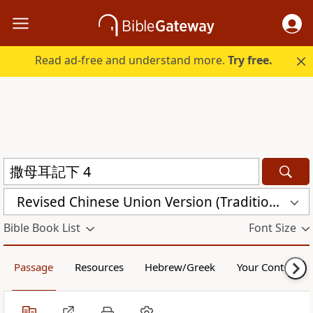
Read ad-free and understand more.
Try free.
Revised Chinese Union Version (Traditional Script) Shen Edition (RCU17TS)
Bible Book List
Font Size
Passage
Resources
Hebrew/Greek
Your Content