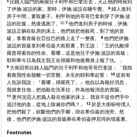
5
比錄
人
臨門
的兩個兒子
利甲
和
巴拿
出去，天正熱的時候到
了
伊施‧波設
的家。那時，
伊施‧波設
在睡午覺。
6
婦人進到
房子中間，要取麥子。
利甲
和他的哥哥
巴拿
刺穿了
伊施‧波
設
的肚腹，然後逃跑了。
[
b
]
7
他們進到房子的時候，
伊施‧
波設
正躺在臥房的床上，他們就把他殺死，割了他的首
級，拿着首級在
亞拉巴
的路上走了一整夜。
8
他們把
伊施‧
波設
的首級拿到
希伯崙
大衛
那裏，對王說：「王的仇敵
掃
羅
曾尋索你的性命。看哪，這是他兒子
伊施‧波設
的首級；
耶和華今日為我主我王在
掃羅
和他後裔身上報了仇。」
9
大衛
回答
比錄
人
臨門
的兒子
利甲
和他哥哥
巴拿
說：「我指
着救我性命脫離一切苦難、永生的耶和華起誓：
10
從前有
人告訴我說：『看哪，
掃羅
死了。』他自以為報好消息，
我就拿住他，把他殺在
洗革拉
，作為他報消息的賞賜。
11
更何況惡人把義人殺在他家的床上，我豈不從你們手中
追討他的血，從地上除滅你們嗎？」
12
於是
大衛
吩咐僕人
把他們殺了，砍斷他們的手腳，掛在
希伯崙
的池旁。然
後，他們把
伊施‧波設
的首級葬在
希伯崙押尼珥
的墳墓裏。
Footnotes