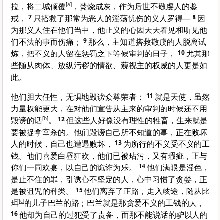
拉
，将二城倾覆
[
a
]
，焚烧成灰，作为后世不敬虔人的鉴
戒，
7
只搭救了那常为恶人的淫荡忧伤的义人
罗得
—
8
因
为那义人住在他们当中，他正义的心因天天看见和听见他
们不法的事而伤痛；
9
那么，主知道搭救敬虔的人脱离试
炼，把不义的人留在惩罚之下等候审判的日子，
10
尤其那
些随从肉体、放纵污秽的情欲、藐视主的权威的人更是如
此。
他们胆大任性，无惧地毁谤众尊荣者；
11
就是天使，虽然
力量权能更大，在对他们宣告从主来的审判的时候还不用
毁谤的话
[
b
]
。
12
但这些人好像没有理性的牲畜，生来就是
要被捉拿宰杀的。他们毁谤自己所不知道的事，正在败坏
人的时候，自己也遭遇败坏，
13
为所行的不义受不义的工
钱。他们喜爱白昼狂欢，他们已被玷污，又有瑕疵，正与
你们一同欢宴，以自己的诡诈为乐。
14
他们满眼是淫色，
是止不住的罪，引诱心不坚定的人，心中习惯了贪婪，正
是被诅咒的种类。
15
他们离弃了正路，走入歧途，随从
比
珥
[
c
]
的儿子
巴兰
的路；
巴兰
就是那贪爱不义的工钱的人，
16
他却为自己的过犯受了责备，而那不能说话的驴以人的