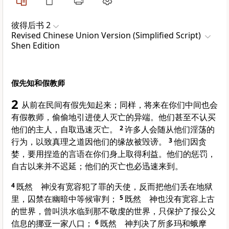
彼得后书 2
Revised Chinese Union Version (Simplified Script)
Shen Edition
假先知和假教师
2
从前在民间有假先知起来；同样，将来在你们中间也会
有假教师，偷偷地引进使人灭亡的异端。他们甚至不认买
他们的主人，自取迅速灭亡。
2
许多人会随从他们淫荡的
行为，以致真理之道因他们的缘故被毁谤。
3
他们因贪
婪，要用捏造的言语在你们身上取得利益。他们的惩罚，
自古以来并不迟延；他们的灭亡也必迅速来到。
4
既然 神没有宽容犯了罪的天使，反而把他们丢在地狱
里，囚禁在幽暗中等候审判；
5
既然 神也没有宽容上古
的世界，曾叫洪水临到那不敬虔的世界，只保护了报公义
信息的
挪亚
一家八口；
6
既然 神判决了
所多玛
和
蛾摩