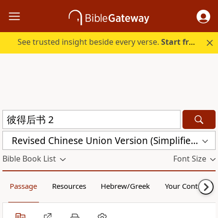
See trusted insight beside every verse.
Start free.
Revised Chinese Union Version (Simplified Script) Shen Edition (RCU17SS)
Bible Book List
Font Size
Passage
Resources
Hebrew/Greek
Your Content