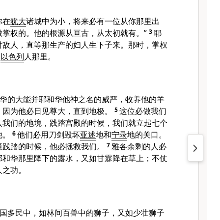
你在
犹大
诸城中为小，将来必有一位从你那里出
做掌权的。他的根源从亘古，从太初就有。”
3
耶
付敌人，直等那生产的妇人生下子来。那时，掌权
到
以色列
人那里。
华的大能并耶和华他神之名的威严，牧养他的羊
，因为他必日见尊大，直到地极。
5
这位必做我们
入我们的地境，践踏宫殿的时候，我们就立起七个
他。
6
他们必用刀剑毁坏
亚述
地和
宁录
地的关口。
境践踏的时候，他必拯救我们。
7
雅各
余剩的人必
耶和华那里降下的露水，又如甘霖降在草上；不仗
人之功。
国多民中，如林间百兽中的狮子，又如少壮狮子