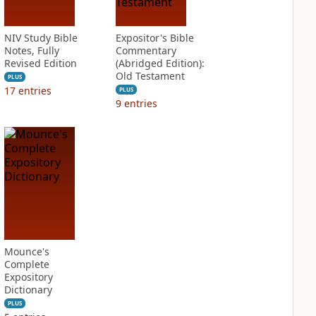
NIV Study Bible
Expositor's Bible
Notes, Fully
Commentary
Revised Edition
(Abridged Edition):
Old Testament
PLUS
17
entries
PLUS
9
entries
Mounce's
Complete
Expository
Dictionary
PLUS