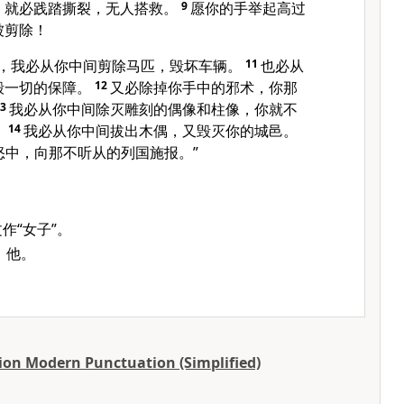
，就必践踏撕裂，无人搭救。
9
愿你的手举起高过
被剪除！
日，我必从你中间剪除马匹，毁坏车辆。
11
也必从
毁一切的保障。
12
又必除掉你手中的邪术，你那
13
我必从你中间除灭雕刻的偶像和柱像，你就不
。
14
我必从你中间拔出木偶，又毁灭你的城邑。
怒中，向那不听从的列国施报。”
文作“女子”。
：他。
ion Modern Punctuation (Simplified)