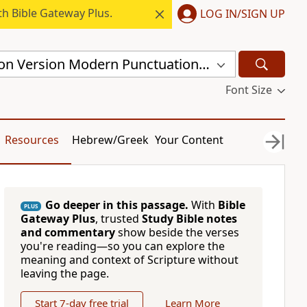
h Bible Gateway Plus.
LOG IN/SIGN UP
Chinese Union Version Modern Punctuation (Simplified) (CUVMPS)
Font Size
Resources
Hebrew/Greek
Your Content
Go deeper in this passage.
With
Bible
PLUS
Gateway Plus
, trusted
Study Bible notes
and commentary
show beside the verses
you're reading—so you can explore the
meaning and context of Scripture without
leaving the page.
Start 7-day free trial
Learn More