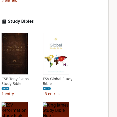
5
entries
Study Bibles
CSB Tony Evans
ESV Global Study
Study Bible
Bible
PLUS
PLUS
1
entry
13
entries