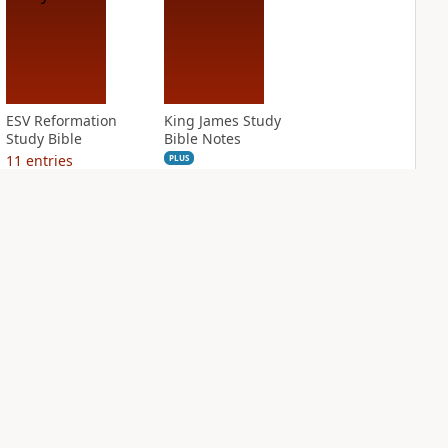
ESV Reformation
King James Study
Study Bible
Bible Notes
11
entries
PLUS
15
entries
NASB Charles F.
NIV Application
Stanley Life
Bible
Principles Bible
PLUS
Notes
9
entries