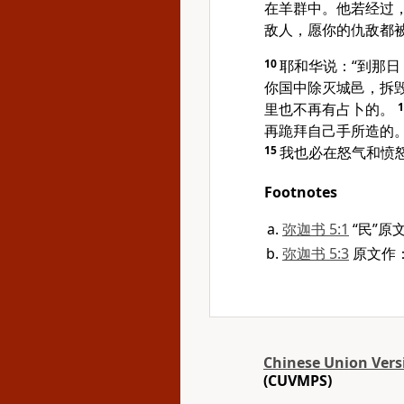
在羊群中。他若经过
敌人，愿你的仇敌都
10
耶和华说：“到那
你国中除灭城邑，拆
里也不再有占卜的。
再跪拜自己手所造的
15
我也必在怒气和愤
Footnotes
弥迦书 5:1
“民”原
弥迦书 5:3
原文作
Chinese Union Vers
(CUVMPS)