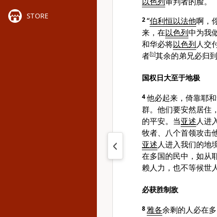
以色列
审判者的脸。
STORE
2
“
伯利恒
以法他
啊，
来，在
以色列
中为我
和华必将
以色列
人交
者
[
b
]
其余的弟兄必归
国权日大至于地极
4
他必起来，倚靠耶和
群。他们要安然居住
的平安。当
亚述
人进
牧者、八个首领攻击
亚述
人进入我们的地
在多国的民中，如从
赖人力，也不等候世
必获胜制敌
8
雅各
余剩的人必在多