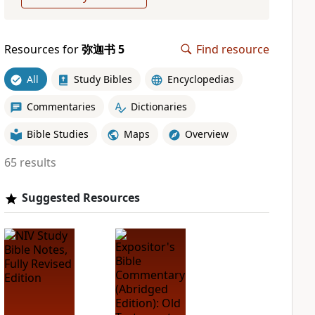
Resources for
弥迦书 5
Find resource
All
Study Bibles
Encyclopedias
Commentaries
Dictionaries
Bible Studies
Maps
Overview
65 results
Suggested Resources