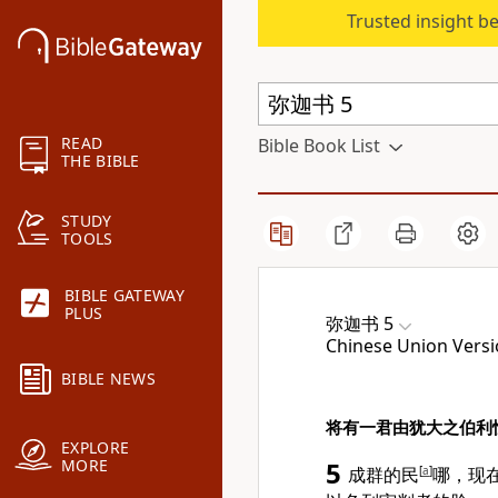
Trusted insight b
READ
Bible Book List
THE BIBLE
STUDY
TOOLS
BIBLE GATEWAY
PLUS
弥迦书 5
Chinese Union Versi
BIBLE NEWS
将有一君由犹大之伯利
EXPLORE
MORE
5
成群的民
[
a
]
哪，现