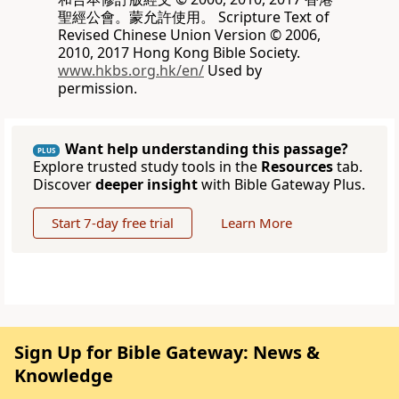
聖經公會。蒙允許使用。 Scripture Text of
Revised Chinese Union Version © 2006,
2010, 2017 Hong Kong Bible Society.
www.hkbs.org.hk/en/
Used by
permission.
Want help understanding this passage?
PLUS
Explore trusted study tools in the
Resources
tab.
Discover
deeper insight
with Bible Gateway Plus.
Start 7-day free trial
Learn More
Sign Up for Bible Gateway: News &
Knowledge