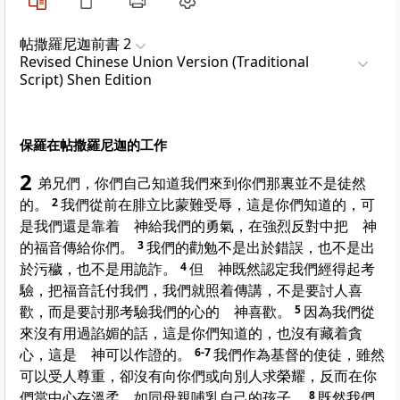
帖撒羅尼迦前書 2
Revised Chinese Union Version (Traditional
Script) Shen Edition
保羅在帖撒羅尼迦的工作
2
弟兄們，你們自己知道我們來到你們那裏並不是徒然
的。
2
我們從前在
腓立比
蒙難受辱，這是你們知道的，可
是我們還是靠着 神給我們的勇氣，在強烈反對中把 神
的福音傳給你們。
3
我們的勸勉不是出於錯誤，也不是出
於污穢，也不是用詭詐。
4
但 神既然認定我們經得起考
驗，把福音託付我們，我們就照着傳講，不是要討人喜
歡，而是要討那考驗我們的心的 神喜歡。
5
因為我們從
來沒有用過諂媚的話，這是你們知道的，也沒有藏着貪
心，這是 神可以作證的。
6-7
我們作為基督的使徒，雖然
可以受人尊重，卻沒有向你們或向別人求榮耀，反而在你
們當中心存溫柔，如同母親哺乳自己的孩子。
8
既然我們