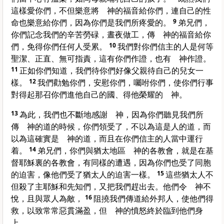
這樣愛你們，不但樂意將 神的福音給你們，連自己的性
命也樂意給你們，因為你們是我們所疼愛的。
9
弟兄們，
你們記念我們的辛苦勞碌，晝夜做工，傳 神的福音給你
們，免得你們任何人受累。
10
我們對你們信主的人是何等
聖潔、正直、無可指責，這有你們作證，也有 神作證。
11
正如你們知道，我們待你們好像父親待自己的兒女一
樣。
12
我們勸勉你們，安慰你們，囑咐你們，使你們行事
對得起那召你們進他自己的國、得他榮耀的 神。
13
為此，我們也不斷地感謝 神，因為你們聽見我們所
傳 神的道的時候，你們領受了，不以為這是人的道，而
以為這確實是 神的道，而且在你們信主的人當中運行
着。
14
弟兄們，你們與
猶太
地區 神的各教會，就是在基
督耶穌裏的各教會，有同樣的遭遇，因為你們也受了同胞
的迫害，像他們受了
猶太
人的迫害一樣。
15
這些
猶太
人不
但殺了主耶穌和先知們，又把我們趕出去。他們令 神不
悅，且與眾人為敵，
16
阻撓我們傳道給外邦人，使他們得
救，以致常常惡貫滿盈，但 神的憤怒終於臨到他們身
上。