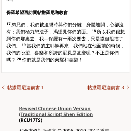
保羅希望再訪問帖撒羅尼迦教會
17
弟兄們，我們被迫暫時與你們分離，身體離開，心卻沒
有；我們極力想法子，渴望見你們的面。
18
所以我們很想
到你們那裏去。我—
保羅
有一兩次要去，只是撒但阻擋了
我們。
19
當我們的主耶穌再來，我們站在他面前的時候，
我們的盼望、喜樂和所誇的冠冕是甚麼呢？不正是你們
嗎？
20
你們就是我們的榮耀和喜樂！
帖撒羅尼迦前書 1
帖撒羅尼迦前書 3
Revised Chinese Union Version
(Traditional Script) Shen Edition
(RCU17TS)
和合本修訂版經文 © 2006, 2010, 2017 香港