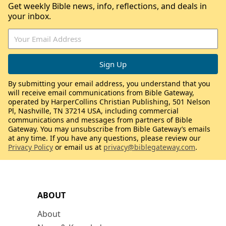
Get weekly Bible news, info, reflections, and deals in
your inbox.
By submitting your email address, you understand that you
will receive email communications from Bible Gateway,
operated by HarperCollins Christian Publishing, 501 Nelson
Pl, Nashville, TN 37214 USA, including commercial
communications and messages from partners of Bible
Gateway. You may unsubscribe from Bible Gateway’s emails
at any time. If you have any questions, please review our
Privacy Policy
or email us at
privacy@biblegateway.com
.
ABOUT
About