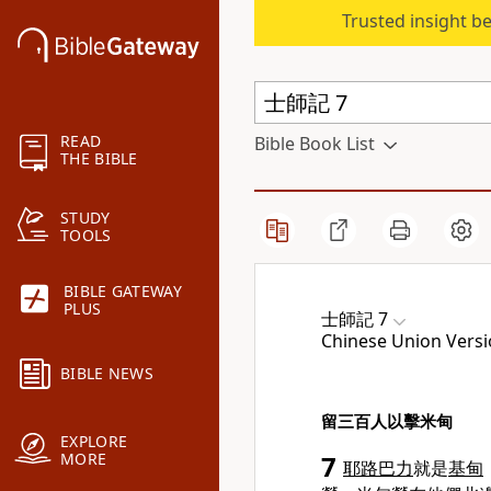
Trusted insight b
READ
Bible Book List
THE BIBLE
STUDY
TOOLS
BIBLE GATEWAY
PLUS
士師記 7
Chinese Union Versi
BIBLE NEWS
留三百人以擊米甸
EXPLORE
MORE
7
耶路巴力
就是
基甸