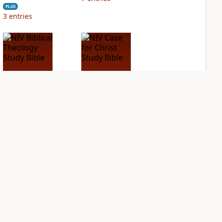
PLUS
3
entries
NIV Biblical
NIV Case for Christ
Theology Study
Study Bible
Bible
PLUS
3
entries
PLUS
13
entries