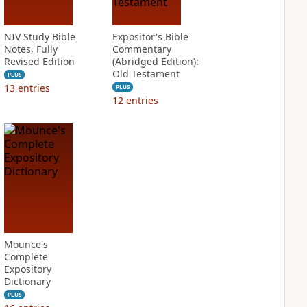
NIV Study Bible
Expositor's Bible
Notes, Fully
Commentary
Revised Edition
(Abridged Edition):
Old Testament
PLUS
13
entries
PLUS
12
entries
Mounce's
Complete
Expository
Dictionary
PLUS