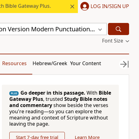
h Bible Gateway Plus.
LOG IN/SIGN UP
Chinese Union Version Modern Punctuation (Traditional) (CUVMPT)
Font Size
Resources
Hebrew/Greek
Your Content
Go deeper in this passage.
With
Bible
PLUS
Gateway Plus
, trusted
Study Bible notes
and commentary
show beside the verses
you're reading—so you can explore the
meaning and context of Scripture without
leaving the page.
Start 7-day free trial
Learn More