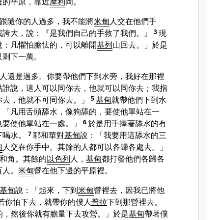
邊的平原，靠近
摩利
岡。
跟隨你的人過多，我不能將
米甸
人交在他們手
我誇大，說：『是我們自己的手救了我們。』
3
現
說：凡懼怕膽怯的，可以離開
基列
山回去。」於是
只剩下一萬。
人還是過多。你要帶他們下到水旁，我好在那裡
點誰說，這人可以同你去，他就可以同你去；我指
你去，他就不可同你去。」
5
基甸
就帶他們下到水
：「凡用舌頭舔水，像狗舔的，要使他單站在一
也要使他單站在一處。」
6
於是用手捧著舔水的有
下喝水。
7
耶和華對
基甸
說：「我要用這舔水的三
甸
人交在你手中。其餘的人都可以各歸各處去。」
和角。其餘的
以色列
人，
基甸
都打發他們各歸各
百人。
米甸
營在他下邊的平原裡。
基甸
說：「起來，下到
米甸
營裡去，因我已將他
若你怕下去，就帶你的僕人
普拉
下到那營裡去。
的，然後你就有膽量下去攻營。」於是
基甸
帶著僕