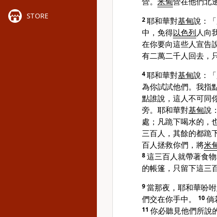
營。
米甸
營在他們北
STORE
2
耶和華對
基甸
說：「
中，免得
以色列
人向
在你要向這些人宣告
有二萬二千人回去，
4
耶和華對
基甸
說：「
為你試試他們。我指
點誰說，這人不可同
旁。耶和華對
基甸
說
處；凡跪下喝水的，
三百人，其餘的都跪
百人拯救你們，將
米
8
這三百人就帶著食物
的帳篷，只留下這三
9
當那夜，耶和華吩咐
們交在你手中。
10
倘
11
你必聽見他們所說