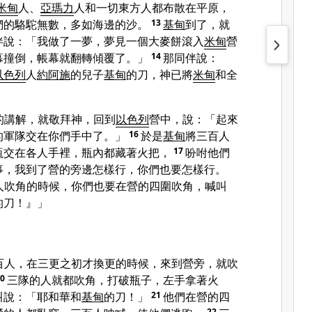
米甸
人、
亞瑪力
人和一切東方人都布散在平原，
們的駱駝無數，多如海邊的沙。
13
基甸
到了，就
伴說：「我做了一夢，夢見一個大麥餅滾入
米甸
營
幕撞倒，帳幕就翻轉傾覆了。」
14
那同伴說：
以色列
人
約阿施
的兒子
基甸
的刀，神已將
米甸
和全
」
的講解，就敬拜神，回到
以色列
營中，說：「起來
的軍隊交在你們手中了。」
16
於是
基甸
將三百人
瓶交在各人手裡，瓶內都藏著火把，
17
吩咐他們
事，我到了營的旁邊怎樣行，你們也要怎樣行。
人吹角的時候，你們也要在營的四圍吹角，喊叫
的刀！』」
百人，在三更之初才換更的時候，來到營旁，就吹
20
三隊的人就都吹角，打破瓶子，左手拿著火
叫說：「耶和華和
基甸
的刀！」
21
他們在營的四
22