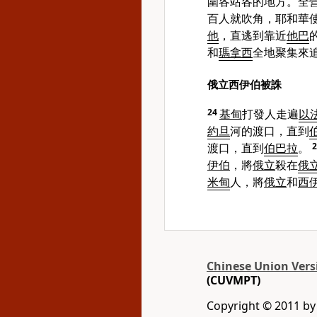
圍各站各的地方。全
百人就吹角，耶和華
他
，直逃到靠近
他巴
和
瑪拿西
全地聚集來
俄立西伊伯被誅
24
基甸
打發人走遍
以
約旦
河的渡口，直到
渡口，直到
伯巴拉
。
伊伯
，將
俄立
殺在
俄
米甸
人，將
俄立
和
西
Chinese Union Vers
(CUVMPT)
Copyright © 2011 by G