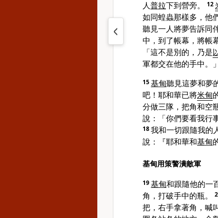
人
普拉
下到營旁。
12
如同蝗蟲那樣多，他
聽見一人將夢告訴同
中，到了帳幕，將帳
「這不是別的，乃是
軍都交在他的手中。
15
基甸
聽見這夢和夢
吧！耶和華已將
米甸
分做三隊，把角和空
說：「你們要看我行
18
我和一切跟隨我的
說：『耶和華和
基甸
基甸用策警潰敵軍
19
基甸
和跟隨他的一
角，打破手中的瓶。
把，右手拿著角，喊