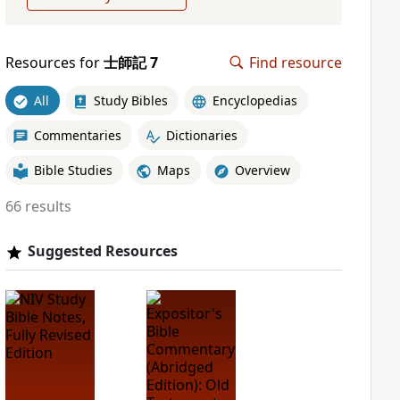
Resources for
士師記 7
Find resource
All
Study Bibles
Encyclopedias
Commentaries
Dictionaries
Bible Studies
Maps
Overview
66 results
Suggested Resources