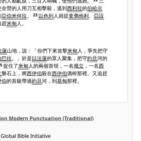
營的人都亂竄，三百人呐喊，使他們逃跑。
三
使全營的人用刀互相擊殺，逃到
西利拉
的
伯哈示
的
亞伯米何拉
。
23
以色列
人就從
拿弗他利
、
亞設
追趕
米甸
人。
法蓮
山地，說：「你們下來攻擊
米甸
人，爭先把守
伯巴拉
。」於是
以法蓮
的眾人聚集，把守
約旦
河的
25
捉住了
米甸
人的兩個首領，一名
俄立
，一名
西
立
磐石上，將
西伊伯
殺在
西伊伯
酒榨那裡。又追趕
伊伯
的首級帶過
約旦
河，到
基甸
那裡。
ion Modern Punctuation (Traditional)
lobal Bible Initiative