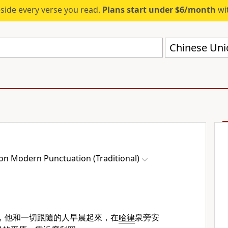
eside every verse you read.
Plans start under $6/month
wit
on Modern Punctuation (Traditional)
，他和一切跟隨的人早晨起來，在
哈律
泉旁安