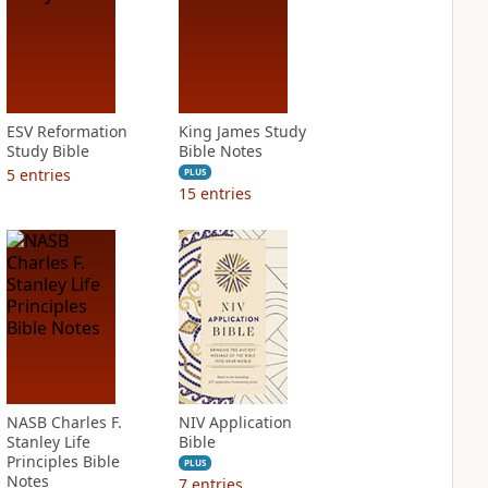
ESV Reformation
King James Study
Study Bible
Bible Notes
5
entries
PLUS
15
entries
NASB Charles F.
NIV Application
Stanley Life
Bible
Principles Bible
PLUS
Notes
7
entries