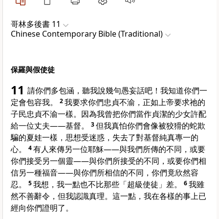
哥林多後書 11
Chinese Contemporary Bible (Traditional)
保羅與假使徒
11
請你們多包涵，聽我說幾句愚妄話吧！我知道你們一
定會包容我。
2
我要求你們忠貞不渝，正如上帝要求祂的
子民忠貞不渝一樣。因為我曾把你們當作貞潔的少女許配
給一位丈夫——基督。
3
但我真怕你們會像被狡猾的蛇欺
騙的夏娃一樣，思想受迷惑，失去了對基督純真專一的
心。
4
有人來傳另一位耶穌——與我們所傳的不同，或要
你們接受另一個靈——與你們所接受的不同，或要你們相
信另一種福音——與你們所相信的不同，你們竟欣然容
忍。
5
我想，我一點也不比那些「超級使徒」差。
6
我雖
然不善辭令，但我認識真理。這一點，我在各樣的事上已
經向你們證明了。