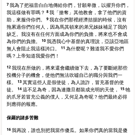
7
我為了把福音白白地傳給你們，甘願卑微，以擢升你們，
我這樣做有罪嗎？
8
我「搶奪」其他教會，拿了他們的資
助，來服侍你們。
9
我在你們那裡經濟拮据的時候，沒有
拖累過你們任何人，因為馬其頓來的弟兄姊妹補足了我的
缺乏。我沒有在任何方面成為你們的負擔，將來也不會成
為你們的負擔。
10
我憑我心中基督的真理說，亞該亞地區
無人會阻止我這樣誇口。
11
為什麼呢？難道我不愛你們
嗎？上帝知道我愛你們！
12
我現在所做的，將來還會繼續做下去，為了要斷絕那些
投機分子的機會，使他們無法吹噓自己的職分與我們一
樣。
13
其實這些人是假使徒，為人詭詐，冒充基督的使
徒。
14
這不足為奇，因為連撒旦都裝成光明的天使，
15
牠
的爪牙若冒充公義的僕人，又何足為奇呢？他們最終必得
到應得的報應。
保羅的諸多苦難
16
我再說，誰也別把我當作傻瓜。如果你們真的當我是傻