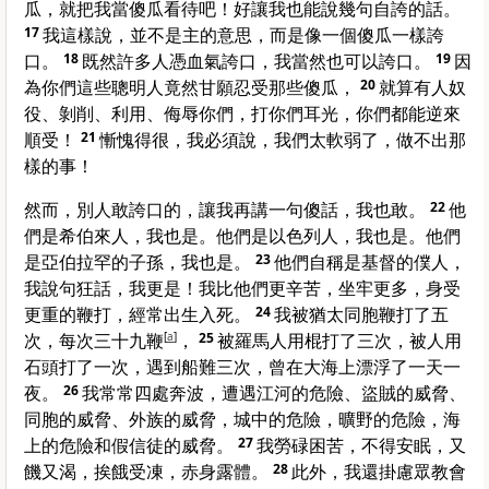
瓜，就把我當傻瓜看待吧！好讓我也能說幾句自誇的話。
17
我這樣說，並不是主的意思，而是像一個傻瓜一樣誇
口。
18
既然許多人憑血氣誇口，我當然也可以誇口。
19
因
為你們這些聰明人竟然甘願忍受那些傻瓜，
20
就算有人奴
役、剝削、利用、侮辱你們，打你們耳光，你們都能逆來
順受！
21
慚愧得很，我必須說，我們太軟弱了，做不出那
樣的事！
然而，別人敢誇口的，讓我再講一句傻話，我也敢。
22
他
們是希伯來人，我也是。他們是以色列人，我也是。他們
是亞伯拉罕的子孫，我也是。
23
他們自稱是基督的僕人，
我說句狂話，我更是！我比他們更辛苦，坐牢更多，身受
更重的鞭打，經常出生入死。
24
我被猶太同胞鞭打了五
次，每次三十九鞭
[
a
]
，
25
被羅馬人用棍打了三次，被人用
石頭打了一次，遇到船難三次，曾在大海上漂浮了一天一
夜。
26
我常常四處奔波，遭遇江河的危險、盜賊的威脅、
同胞的威脅、外族的威脅，城中的危險，曠野的危險，海
上的危險和假信徒的威脅。
27
我勞碌困苦，不得安眠，又
饑又渴，挨餓受凍，赤身露體。
28
此外，我還掛慮眾教會