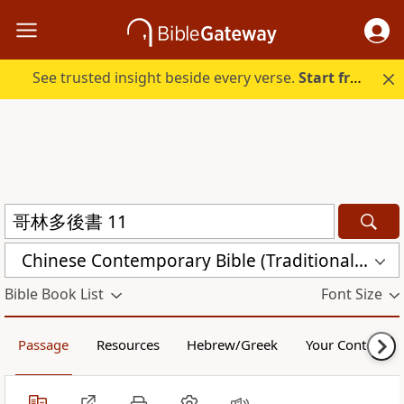
See trusted insight beside every verse.
Start free.
Chinese Contemporary Bible (Traditional) (CCBT)
Bible Book List
Font Size
Passage
Resources
Hebrew/Greek
Your Content