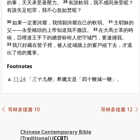
的事，天天承受著壓力。
29
有誰軟弱，我不感同身受呢？
有誰失足犯罪，我不心急如焚呢？
30
如果一定要誇耀，我情願誇耀自己的軟弱。
31
主耶穌的
父——永受稱頌的上帝知道我不撒謊。
32
在大馬士革的時
候，亞哩達王手下的總督吩咐人把守城門，要逮捕我。
33
我只好藏在筐子裡，被人從城牆上的窗戶縋下去，才逃
出了他的魔掌。
Footnotes
11·24
「
三十九鞭
」希臘文是「四十鞭減一鞭」。
哥林多後書 10
哥林多後書 12
Chinese Contemporary Bible
(Traditional)
(CCBT)