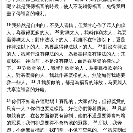
呢？就是我傳福音的時候，使人不花錢得福音，免得我用
盡了傳福音的權利。
19
我雖然是自由的，不受人管轄，但我甘心作了眾人的僕
人，為贏得更多的人。
20
對
猶太
人，我就作
猶太
人，為要
贏得
猶太
人；對律法以下的人，我雖不在律法以下，還是
作律法以下的人，為要贏得律法以下的人。
21
對沒有律法
的人，我就作沒有律法的人，為要贏得沒有律法的人；其
實我在 神面前，不是沒有律法，而是在基督的律法之
下。
22
對軟弱的人，我就作軟弱的人，為要贏得軟弱的
人。對甚麼樣的人，我就作甚麼樣的人。無論如何我總要
救一些人。
23
凡我所做的，都是為福音的緣故，為要與人
共享這福音的好處。
24
你們不知道在運動場上賽跑的，大家都跑，但得獎賞的
只有一人？你們也要這樣跑，好使你們得着獎賞。
25
凡參
加競賽的，在各方面都要有節制，他們不過是要得會朽壞
的冠冕；我們卻是要得不會朽壞的冠冕。
26
所以，我奔
跑，不像無目標的；我鬥拳，不像打空氣的。
27
我克制己