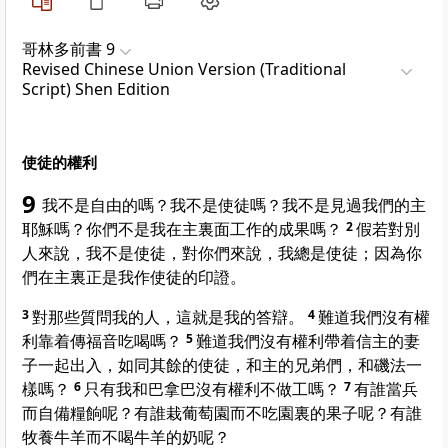
哥林多前書 9
Revised Chinese Union Version (Traditional
Script) Shen Edition
使徒的權利
9
我不是自由的嗎？我不是使徒嗎？我不是見過我們的主
耶穌嗎？你們不是我在主裏面工作的成果嗎？
2
假若對別
人來說，我不是使徒，對你們來說，我總是使徒；因為你
們在主裏正是我作使徒的印證。
3
對那些質問我的人，這就是我的答辯。
4
難道我們沒有權
利靠着傳福音吃喝嗎？
5
難道我們沒有權利帶着信主的妻
子一起出入，如同其餘的使徒，和主的兄弟們，和
磯法
一
樣嗎？
6
只有我和
巴拿巴
沒有權利不做工嗎？
7
有誰當兵
而自備糧餉呢？有誰栽葡萄園而不吃園裏的果子呢？有誰
牧養牛羊而不喝牛羊的奶呢？