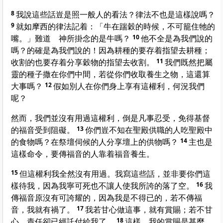
8
我說這些話豈是照一般人的看法？律法不也是這樣說嗎？
9
就如
摩西
的律法記着：「牛在踹穀的時候，不可籠住牠的
嘴。」難道 神所掛念的是牛嗎？
10
他不全是為我們說的
嗎？的確是為我們說的！因為耕種的要存着指望去耕種；
收割的也要存着分享穀物的指望去收割。
11
我們既然把屬
靈的種子撒在你們中間，若從你們收取養生之物，這還算
大事嗎？
12
假如別人在你們身上享有這權利，何況我們
呢？
然而，我們並沒有用過這權利，倒是凡事忍受，免得基督
的福音受到阻礙。
13
你們豈不知在聖殿供職的人吃聖殿中
的食物嗎？在祭壇伺候的人分享壇上的供物嗎？
14
主也是
這樣命令，要傳福音的人靠着福音養生。
15
但這權利我全然沒有用過。我寫這些話，並非要你們這
樣待我，因為我寧可死也不讓人使我所誇的落了空。
16
我
傳福音原沒有可誇耀的，因為我是不得已的，若不傳福
音，我就有禍了。
17
我若甘心做這事，就有賞賜；若不甘
心，責任卻已經託付給我了。
18
這樣，我的賞賜是甚麼