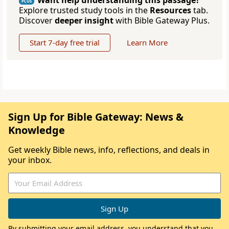
Want help understanding this passage?
PLUS
Explore trusted study tools in the
Resources
tab.
Discover
deeper insight
with Bible Gateway Plus.
Start 7-day free trial
Learn More
Sign Up for Bible Gateway: News &
Knowledge
Get weekly Bible news, info, reflections, and deals in
your inbox.
By submitting your email address, you understand that you