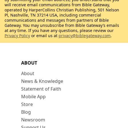
will receive email communications from Bible Gateway,
operated by HarperCollins Christian Publishing, 501 Nelson
Pl, Nashville, TN 37214 USA, including commercial
communications and messages from partners of Bible
Gateway. You may unsubscribe from Bible Gateway’s emails
at any time. If you have any questions, please review our
Privacy Policy
or email us at
privacy@biblegateway.com
.
ABOUT
About
News & Knowledge
Statement of Faith
Mobile App
Store
Blog
Newsroom
Support Us