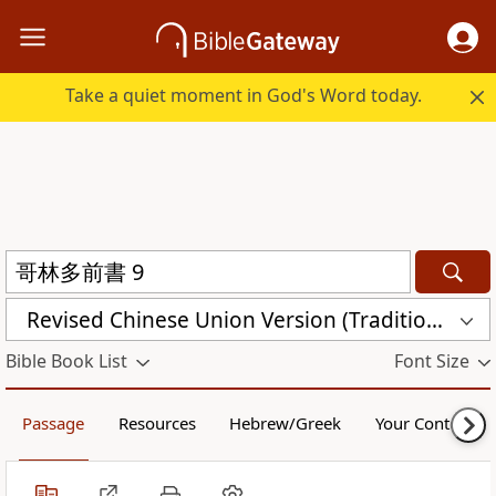
Take a quiet moment in God's Word today.
Revised Chinese Union Version (Traditional Script) Shen Edition (RCU17TS)
Bible Book List
Font Size
Passage
Resources
Hebrew/Greek
Your Content