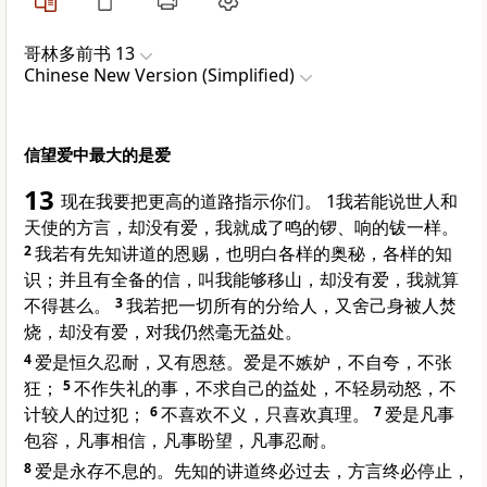
哥林多前书 13
Chinese New Version (Simplified)
信望爱中最大的是爱
13
现在我要把更高的道路指示你们。 1我若能说世人和
天使的方言，却没有爱，我就成了鸣的锣、响的钹一样。
2
我若有先知讲道的恩赐，也明白各样的奥秘，各样的知
识；并且有全备的信，叫我能够移山，却没有爱，我就算
不得甚么。
3
我若把一切所有的分给人，又舍己身被人焚
烧，却没有爱，对我仍然毫无益处。
4
爱是恒久忍耐，又有恩慈。爱是不嫉妒，不自夸，不张
狂；
5
不作失礼的事，不求自己的益处，不轻易动怒，不
计较人的过犯；
6
不喜欢不义，只喜欢真理。
7
爱是凡事
包容，凡事相信，凡事盼望，凡事忍耐。
8
爱是永存不息的。先知的讲道终必过去，方言终必停止，