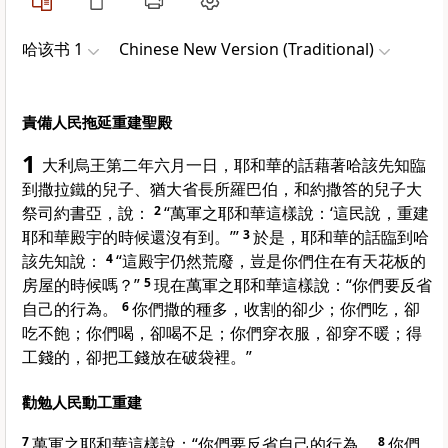
哈该书 1
Chinese New Version (Traditional)
責備人民拖延重建聖殿
1
大利烏王第二年六月一日，耶和華的話藉著哈該先知臨
到撒拉鐵的兒子、猶大省長所羅巴伯，和約撒答的兒子大
祭司約書亞，說：
2
“萬軍之耶和華這樣說：‘這民說，重建
耶和華殿宇的時候還沒有到。’”
3
於是，耶和華的話臨到哈
該先知說：
4
“這殿宇仍然荒廢，豈是你們住在有天花板的
房屋的時候嗎？”
5
現在萬軍之耶和華這樣說：“你們要反省
自己的行為。
6
你們撒的種多，收割的卻少；你們吃，卻
吃不飽；你們喝，卻喝不足；你們穿衣服，卻穿不暖；得
工錢的，卻把工錢放在破袋裡。”
勸勉人民動工重建
7
萬軍之耶和華這樣說：“你們要反省自己的行為。
8
你們