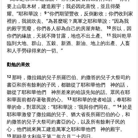
要上山取木材，建造殿宇；我必因此喜悅，並且得榮
耀。”耶和華說：
9
“你們期望豐收，反倒歉收；你們收到家
裡的，我就吹去。”為甚麼呢？萬軍之耶和華說：“因為我
的殿宇荒廢，你們各人卻為自己的房屋奔馳。
10
所以，因
你們的緣故，天就不降甘露，地也不出土產。
11
我叫乾旱
臨到大地、群山、五穀、新酒、新油、地上的出產、人畜
和人手勞碌得來的一切。”
勸勉的果效
12
那時，撒拉鐵的兒子所羅巴伯、約撒答的兒子大祭司約
書亞和所有餘剩的子民，都聽從了耶和華他們 神的話，
聽從了耶和華他們 神所差來的哈該先知的話。眾民在耶
和華面前都存著敬畏的心。
13
耶和華的使者哈該，奉耶和
華的命，對眾民說：“耶和華說：‘我與你們同在。’”
14
於是
耶和華激發了撒拉鐵的兒子、猶大省長所羅巴伯的心，和
約撒答的兒子大祭司約書亞的心，以及所有餘剩子民的
心，他們就來興工建造萬軍之耶和華他們 神的殿宇。
15
那時是大利烏王第二年六月二十四日。