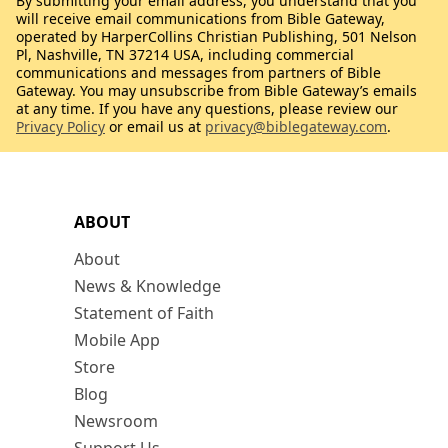
By submitting your email address, you understand that you
will receive email communications from Bible Gateway,
operated by HarperCollins Christian Publishing, 501 Nelson
Pl, Nashville, TN 37214 USA, including commercial
communications and messages from partners of Bible
Gateway. You may unsubscribe from Bible Gateway’s emails
at any time. If you have any questions, please review our
Privacy Policy
or email us at
privacy@biblegateway.com
.
ABOUT
About
News & Knowledge
Statement of Faith
Mobile App
Store
Blog
Newsroom