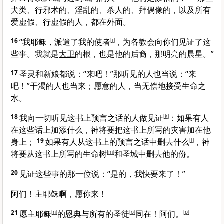
犬类、行邪术的、淫乱的、杀人的、拜偶像的，以及所有
爱虚假、行虚假的人，都在外面。
16
“我耶稣，派遣了我的使者
[
j
]
，为各教会向你们见证了这
些事。我就是
大卫
的根，也是他的后裔，那明亮的晨星。”
17
圣灵和新娘都说：“来吧！”那听见的人也当说：“来
吧！”干渴的人也当来；愿意的人，当无偿地接受生命之
水。
18
我向一切听见这书上预言之话的人做见证
[
k
]
：如果有人
在这些话上加添什么，神将要把这书上所写的灾害加在他
身上；
19
如果有人从这书上的预言之话中删去什么
[
l
]
，神
将要从这书上所写的生命树
[
m
]
和圣城中删去他的份。
20
见证这些事的那一位说：
“是的，我快要来了！”
阿们！主耶稣啊，愿你来！
21
愿主耶稣
[
n
]
的恩典与所有的圣徒
[
o
]
同在！阿们。
[
p
]