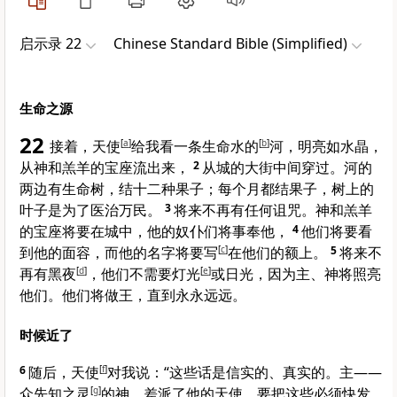
启示录 22
Chinese Standard Bible (Simplified)
生命之源
22
接着，天使
[
a
]
给我看一条生命水的
[
b
]
河，明亮如水晶，
从神和羔羊的宝座流出来，
2
从城的大街中间穿过。河的
两边有生命树，结十二种果子；每个月都结果子，树上的
叶子是为了医治万民。
3
将来不再有任何诅咒。神和羔羊
的宝座将要在城中，他的奴仆们将事奉他，
4
他们将要看
到他的面容，而他的名字将要写
[
c
]
在他们的额上。
5
将来不
再有黑夜
[
d
]
，他们不需要灯光
[
e
]
或日光，因为主、神将照亮
他们。他们将做王，直到永永远远。
时候近了
6
随后，天使
[
f
]
对我说：“这些话是信实的、真实的。主——
众先知之灵
[
g
]
的神，差派了他的天使，要把这些必须快发