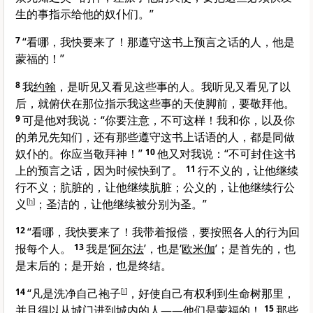
生的事指示给他的奴仆们。”
7
“看哪，我快要来了！那遵守这书上预言之话的人，他是
蒙福的！”
8
我
约翰
，是听见又看见这些事的人。我听见又看见了以
后，就俯伏在那位指示我这些事的天使脚前，要敬拜他。
9
可是他对我说：“你要注意，不可这样！我和你，以及你
的弟兄先知们，还有那些遵守这书上话语的人，都是同做
奴仆的。你应当敬拜神！”
10
他又对我说：“不可封住这书
上的预言之话，因为时候快到了。
11
行不义的，让他继续
行不义；肮脏的，让他继续肮脏；公义的，让他继续行公
义
[
h
]
；圣洁的，让他继续被分别为圣。”
12
“看哪，我快要来了！我带着报偿，要按照各人的行为回
报每个人。
13
我是‘
阿尔法
’，也是‘
欧米伽
’；是首先的，也
是末后的；是开始，也是终结。
14
“凡是洗净自己袍子
[
i
]
，好使自己有权利到生命树那里，
并且得以从城门进到城内的人——他们是蒙福的！
15
那些