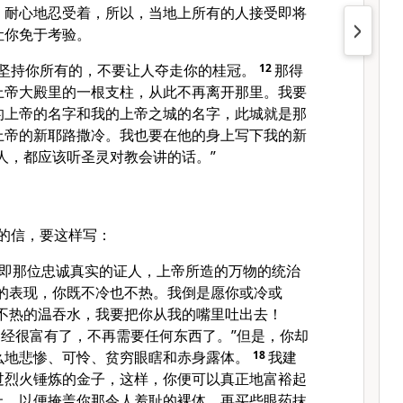
，耐心地忍受着，所以，当地上所有的人接受即将
让你免于考验。
要坚持你所有的，不要让人夺走你的桂冠。
12
那得
上帝大殿里的一根支柱，从此不再离开那里。我要
的上帝的名字和我的上帝之城的名字，此城就是那
上帝的新耶路撒冷。我也要在他的身上写下我的新
人，都应该听圣灵对教会讲的话。”
使的信，要这样写：
，即那位忠诚真实的证人，上帝所造的万物的统治
的表现，你既不冷也不热。我倒是愿你或冷或
不热的温吞水，我要把你从我的嘴里吐出去！
已经很富有了，不再需要任何东西了。”但是，你却
么地悲惨、可怜、贫穷眼瞎和赤身露体。
18
我建
过烈火锤炼的金子，这样，你便可以真正地富裕起
上，以便掩盖你那令人羞耻的裸体，再买些眼药抹