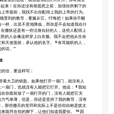
作起来！在你还没有彻底死之前，加强你所剩下的
的上帝面前，我找不出你配得上我的上帝的行为。
领受到的教导，要服从它。忏悔把！如果你不醒
偷一样，出其不意地降临，而你是不会知道我在什
，在撒狄还是有一些洁身自好的人，这些人配得上
获胜的人会像这样穿上白衣服。我不会把他从生命
父和天使面前，承认他的名字。
6
有耳能听的人，
的话。’”
信
使的信，要这样写：
掌管着大卫的钥匙。如果他打开一扇门，就没有人
上一扇门，也就没有人能把它打开。他说：
8
我知
我在你面前放了一扇打开的门，没有人能把它关
的力气单薄，但是，你还是坚持了我的教导，没有
着，那些撒旦的党羽和实际上不是但却自称是犹太
们来跪拜在你的脚下，让他们知道我爱你。
10
因