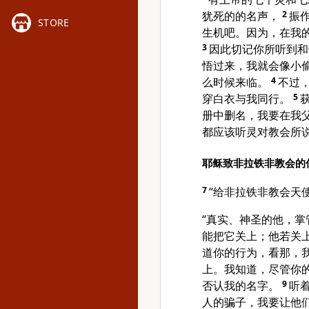
犹死的的名声，
2
振
STORE
生机吧。因为，在我
3
因此切记你所听到和
悟过来，我就会像小
么时候来临。
4
不过
穿白衣与我同行。
5
册中删名，我要在我
都应该听灵对教会所说
耶稣致非拉铁非教会的
7
“给非拉铁非教会天
“真实、神圣的他，
能把它关上；他若关
道你的行为，看那，
上。我知道，尽管你
否认我的名字。
9
听
人的骗子，我要让他