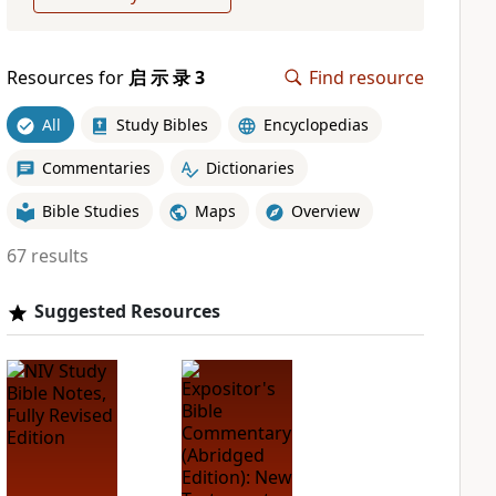
Resources for
启 示 录 3
Find resource
All
Study Bibles
Encyclopedias
Commentaries
Dictionaries
Bible Studies
Maps
Overview
67 results
Suggested Resources