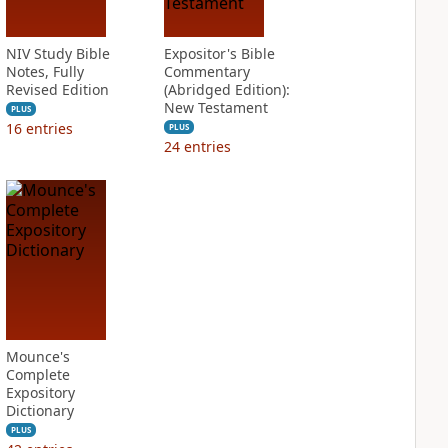
NIV Study Bible
Expositor's Bible
Notes, Fully
Commentary
Revised Edition
(Abridged Edition):
New Testament
PLUS
16
entries
PLUS
24
entries
Mounce's
Complete
Expository
Dictionary
PLUS