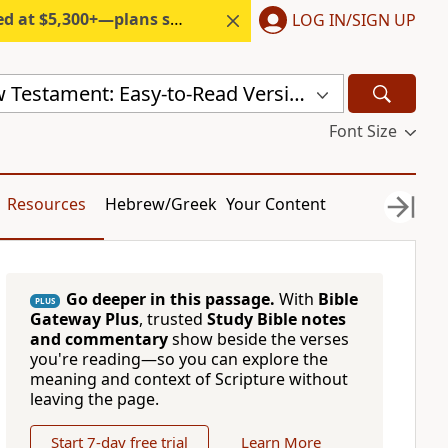
300+—plans start under $6/month.
LOG IN/SIGN UP
Chinese New Testament: Easy-to-Read Version (ERV-ZH)
Font Size
Resources
Hebrew/Greek
Your Content
Go deeper in this passage.
With
Bible
PLUS
Gateway Plus
, trusted
Study Bible notes
and commentary
show beside the verses
you're reading—so you can explore the
meaning and context of Scripture without
leaving the page.
Start 7-day free trial
Learn More