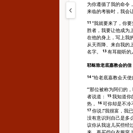
为你遵循了我的命令
来临的考验时，我会
11
“我就要来了，你
胜者，我要让他成为
在他的身上，写上我
从天而降、来自我的
名字。
13
有耳能听的
耶稣致老底嘉教会的信
14
“给老底嘉教会天
“‘那位被称为阿们的
者说道：
15
我知道你
热，
16
可你却是不冷
17
你说∶“我很富，我
没有意识到自己是多
议你从我这儿买些经
来。再买些白衣服穿