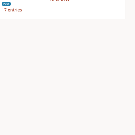
PLUS
17
entries
NIV Biblical
NIV Case for Christ
Theology Study
Study Bible
Bible
PLUS
12
entries
PLUS
24
entries
Sign Up for Bible Gateway: News