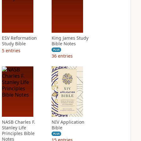
ESV Reformation
King James Study
Study Bible
Bible Notes
5
entries
PLUS
36
entries
NASB Charles F.
NIV Application
Stanley Life
Bible
Principles Bible
PLUS
Notes
15
entries