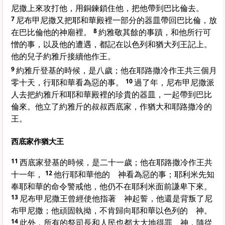
尼撒上來攻打他，用銅鍊鎖住他，把他帶到巴比倫去。
7
尼布甲尼撒又把耶和華殿裡一部分的器皿帶回巴比倫，放
在巴比倫他的神廟裡。
8
約雅敬其餘的事蹟，和他所行可
憎的事，以及他的遭遇，都記在以色列和猶大列王記上。
他的兒子約雅斤接續他作王。
9
約雅斤登基的時候，是八歲；他在耶路撒冷作王共三個月
零十天，行耶和華看為惡的事。
10
過了年，尼布甲尼撒派
人去把約雅斤和耶和華殿裡的珍貴的器皿，一起帶到巴比
倫來。他立了約雅斤的叔叔西底家，作猶大和耶路撒冷的
王。
西底家作猶大王
11
西底家登基的時候，是二十一歲；他在耶路撒冷作王共
十一年，
12
他行耶和華他的 神看為惡的事；耶利米先知
奉耶和華的命令警戒他，他仍不在耶利米面前謙卑下來。
13
尼布甲尼撒王曾經使他指著 神起誓，他還是背叛了尼
布甲尼撒；他頑固執拗，不肯歸向耶和華以色列的 神。
14
此外，所有的祭司長和人民也都大大地得罪 神，隨從