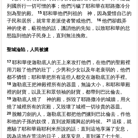
列國所行一切可憎的事；他們污穢了耶和華在耶路撒冷分
別為聖的殿。
15
耶和華他們列祖的 神，因為愛惜自己的
子民和居所，就常常差派使者警戒他們。
16
他們卻戲弄
神的使者，藐視他的話，譏誚他的先知，以致耶和華的忿
怒臨到他的子民身上，直到無法挽救。
聖城淪陷，人民被擄
17
耶和華使迦勒底人的王上來攻打他們，在他們的聖殿裡
用刀殺了他們的壯丁，少男和少女以及年老衰弱的，他們
都不憐惜；耶和華把所有這些人都交在迦勒底王的手裡。
18
迦勒底王把神殿裡所有的器皿，無論大小，和耶和華殿
裡的財寶，以及王和眾領袖的財寶，都帶到巴比倫去。
19
迦勒底人燒了 神的殿，拆毀了耶路撒冷的城牆，用火
燒了城裡所有的宮殿，又毀壞了城裡一切珍貴的器皿。
20
脫離刀劍的人，迦勒底王都把他們擄到巴比倫去，作他
和他的子孫的奴僕，直到波斯國興起的時候。
21
這樣，就
應驗了耶和華藉耶利米所說的話：直到這地享滿了安息，
因為這地在荒涼的日子，就享安息，直到滿了七十年。