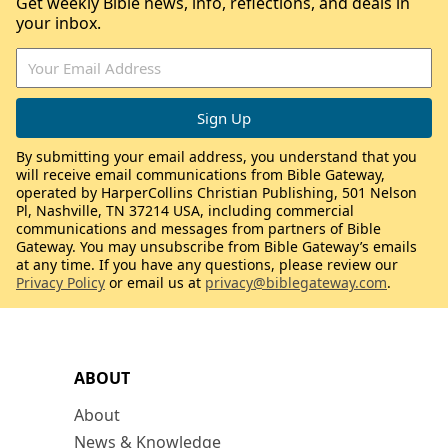
Get weekly Bible news, info, reflections, and deals in
your inbox.
By submitting your email address, you understand that you
will receive email communications from Bible Gateway,
operated by HarperCollins Christian Publishing, 501 Nelson
Pl, Nashville, TN 37214 USA, including commercial
communications and messages from partners of Bible
Gateway. You may unsubscribe from Bible Gateway’s emails
at any time. If you have any questions, please review our
Privacy Policy
or email us at
privacy@biblegateway.com
.
ABOUT
About
News & Knowledge