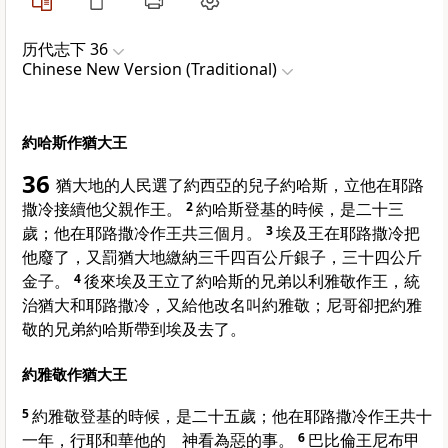
历代志下 36
Chinese New Version (Traditional)
約哈斯作猶大王
36
猶大地的人民選了約西亞的兒子約哈斯，立他在耶路
撒冷接續他父親作王。
2
約哈斯登基的時候，是二十三
歲；他在耶路撒冷作王共三個月。
3
埃及王在耶路撒冷把
他廢了，又罰猶大地繳納三千四百公斤銀子，三十四公斤
金子。
4
後來埃及王立了約哈斯的兄弟以利雅敬作王，統
治猶大和耶路撒冷，又給他改名叫約雅敬；尼哥卻把約雅
敬的兄弟約哈斯帶到埃及去了。
約雅敬作猶大王
5
約雅敬登基的時候，是二十五歲；他在耶路撒冷作王共十
一年，行耶和華他的 神看為惡的事。
6
巴比倫王尼布甲