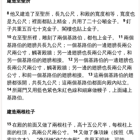
建造至聖所
8
他又建造了至聖所，長九公尺，和殿的寬度相等，寬度也
是九公尺；裡面都貼上精金，共用了二十公噸金子。
9
釘
子共重五百七十克金子。閣樓也貼上金子。
10
在至聖所裡，雕刻了兩個基路伯，都包上金子。
11
兩個
基路伯的翅膀共長九公尺；一個基路伯的一邊翅膀長兩公
尺兩公寸，觸著殿牆；另一邊翅膀也長兩公尺兩公寸，和
另一個基路伯的翅膀相接。
12
另一個基路伯的一邊翅膀也
長兩公尺兩公寸，觸著殿牆；另一邊的翅膀也長兩公尺兩
公寸，和前一個基路伯的翅膀相接。
13
這兩個基路伯的翅
膀都張開，共長九公尺；這兩個基路伯都面向殿內站立。
14
所羅門又用藍色紫色朱紅色線和細麻做幔子，上面繡上
基路伯。
建造兩根柱子
15
在殿的前面又做了兩根柱子，高十五公尺半，每根柱上
面的柱頂，高兩公尺兩公寸。
16
又做了像項鍊（按照《馬
索拉文本》，“像項鍊”作“在內殿”，意思不明確，可能