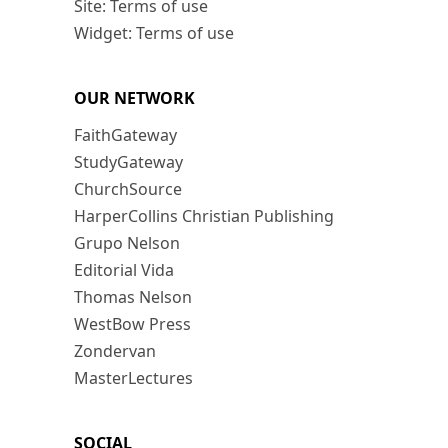
Site: Terms of use
Widget: Terms of use
OUR NETWORK
FaithGateway
StudyGateway
ChurchSource
HarperCollins Christian Publishing
Grupo Nelson
Editorial Vida
Thomas Nelson
WestBow Press
Zondervan
MasterLectures
SOCIAL