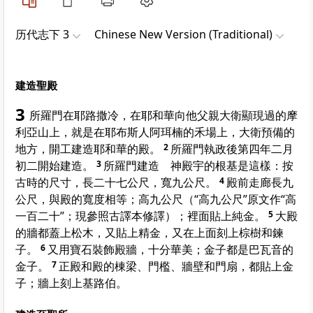
历代志下 3
Chinese New Version (Traditional)
建造聖殿
3
所羅門在耶路撒冷，在耶和華向他父親大衛顯現過的摩
利亞山上，就是在耶布斯人阿珥楠的禾場上，大衛預備的
地方，開工建造耶和華的殿。
2
所羅門執政後第四年二月
初二開始建造。
3
所羅門建造 神殿宇的根基是這樣：按
古時的尺寸，長二十七公尺，寬九公尺。
4
殿前走廊長九
公尺，與殿的寬度相等；高九公尺（“高九公尺”原文作“高
一百二十”；現參照古譯本修譯）；裡面貼上純金。
5
大殿
的牆都蓋上松木，又貼上精金，又在上面刻上棕樹和鍊
子。
6
又用寶石裝飾殿牆，十分華美；金子都是巴瓦音的
金子。
7
正殿和殿的棟梁、門檻、牆壁和門扇，都貼上金
子；牆上刻上基路伯。