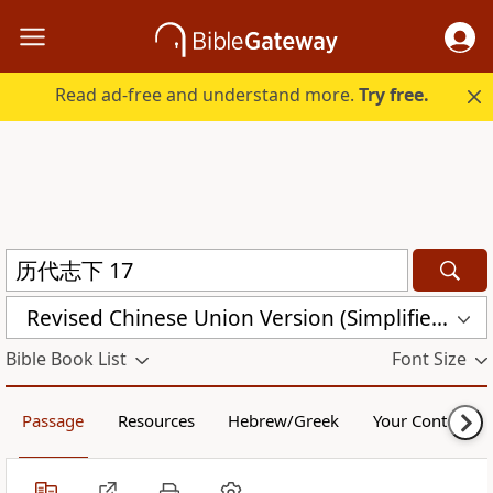
Read ad-free and understand more.
Try free.
Revised Chinese Union Version (Simplified Script) Shen Edition (RCU17SS)
Bible Book List
Font Size
Passage
Resources
Hebrew/Greek
Your Content