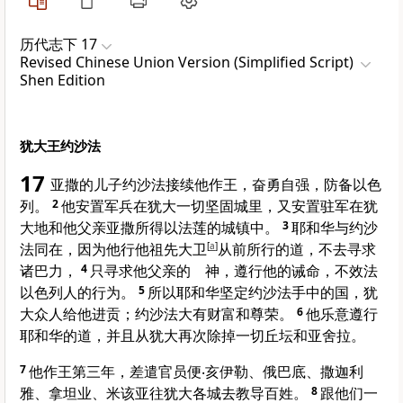
历代志下 17
Revised Chinese Union Version (Simplified Script)
Shen Edition
犹大王约沙法
17
亚撒
的儿子
约沙法
接续他作王，奋勇自强，防备
以色
列
。
2
他安置军兵在
犹大
一切坚固城里，又安置驻军在
犹
大
地和他父亲
亚撒
所得
以法莲
的城镇中。
3
耶和华与
约沙
法
同在，因为他行他祖先
大卫
[
a
]
从前所行的道，不去寻求
诸
巴力
，
4
只寻求他父亲的 神，遵行他的诫命，不效法
以色列
人的行为。
5
所以耶和华坚定
约沙法
手中的国，
犹
大
众人给他进贡；
约沙法
大有财富和尊荣。
6
他乐意遵行
耶和华的道，并且从
犹大
再次除掉一切丘坛和
亚舍拉
。
7
他作王第三年，差遣官员
便‧亥伊勒
、
俄巴底
、
撒迦利
雅
、
拿坦业
、
米该亚
往
犹大
各城去教导百姓。
8
跟他们一