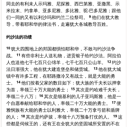
同去的有
利未
人
示玛雅
、
尼探雅
、
西巴第雅
、
亚撒黑
、
示
米拉末
、
约拿单
、
亚多尼雅
、
多比雅
、
驼‧巴多尼雅
；跟他
们一同的又有
以利沙玛
和
约兰
二位祭司。
9
他们在
犹大
教
导，带着耶和华的律法书，走遍
犹大
各城教导百姓。
约沙法的功绩
10
犹大
四围地上的邦国都惧怕耶和华，不敢与
约沙法
争
战。
11
有些
非利士
人送礼物，进贡银子给
约沙法
。
阿拉伯
人也送他七千七百只公绵羊，七千七百只公山羊。
12
约沙
法
日渐强大，他在
犹大
建造堡垒和储货城。
13
他在
犹大
城
镇中有许多工程，在
耶路撒冷
又有战士，就是大能的勇
士。
14
他们按着父家的数目如下：
犹大
族的千夫长以
押拿
为首，率领三十万大能的勇士；
15
其次是
约哈难
千夫长，
率领二十八万；
16
其次是
细基利
的儿子
亚玛斯雅
，他是一
个自愿奉献给耶和华的人，率领二十万大能的勇士。
17
便
雅悯
族有大能的勇士
以利雅大
，率领二十万拿弓箭和盾牌
的人；
18
其次是
约萨拔
，率领十八万预备打仗的人。
19
这
些都是伺候王的，还有王在全
犹大
的坚固城所安置的不在