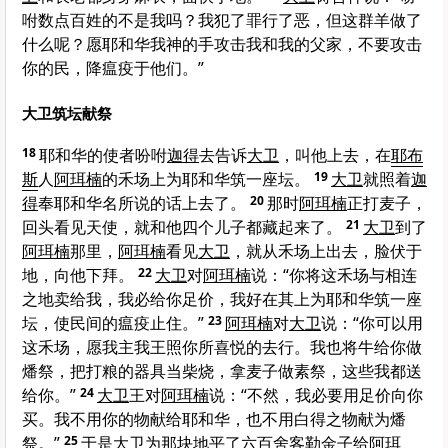
咐数点百姓的不是我吗？我犯了罪行了恶，但这群羊做了
什么呢？愿耶和华我神的手攻击我和我的父家，不要攻击
你的民，降瘟疫于他们。”
大卫筑坛献祭
18
耶和华的使者吩咐
迦得
去告诉
大卫
，叫他上去，在
耶布
斯
人
阿珥楠
的禾场上为耶和华筑一座坛。
19
大卫
就照着
迦
得
奉耶和华名所说的话上去了。
20
那时
阿珥楠
正打麦子，
回头看见天使，就和他四个儿子都藏起来了。
21
大卫
到了
阿珥楠
那里，
阿珥楠
看见
大卫
，就从禾场上出去，脸伏于
地，向他下拜。
22
大卫
对
阿珥楠
说：“你将这禾场与相连
之地卖给我，我必给你足价，我好在其上为耶和华筑一座
坛，使民间的瘟疫止住。”
23
阿珥楠
对
大卫
说：“你可以用
这禾场，愿我主我王照你所喜悦的去行。我也将牛给你做
燔祭，把打粮的器具当柴烧，拿麦子做素祭，这些我都送
给你。”
24
大卫
王对
阿珥楠
说：“不然，我必要用足价向你
买。我不用你的物献给耶和华，也不用白得之物献为燔
祭。”
25
于是
大卫
为那块地平了六百舍客勒金子给
阿珥