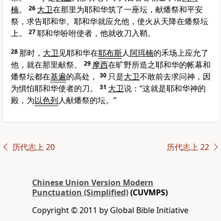
楠
。
26
大卫
在那里为耶和华筑了一座坛，献燔祭和平安
祭，求告耶和华。耶和华就应允他，使火从天降在燔祭坛
上。
27
耶和华吩咐使者，他就收刀入鞘。
28
那时，
大卫
见耶和华在
耶布斯
人
阿珥楠
的禾场上应允了
他，就在那里献祭。
29
摩西
在旷野所造之耶和华的帐幕和
燔祭坛都在
基遍
的高处，
30
只是
大卫
不敢前去求问神，因
为惧怕耶和华使者的刀。
31
大卫
说：“这就是耶和华神的
殿，为
以色列
人献燔祭的坛。”
历代志上 20
历代志上 22
Chinese Union Version Modern
Punctuation (Simplified)
(CUVMPS)
Copyright © 2011 by Global Bible Initiative