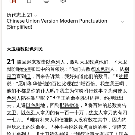
历代志上 21
Chinese Union Version Modern Punctuation
(Simplified)
大卫核数以色列民
21
撒旦起来攻击
以色列
人，激动
大卫
数点他们。
2
大卫
就吩咐
约押
和民中的首领说：“你们去数点
以色列
人，从
别
是巴
直到
但
，回来告诉我，我好知道他们的数目。”
3
约押
说：“愿耶和华使他的百姓比现在加增百倍。我主我王啊，
他们不都是你的仆人吗？我主为何吩咐行这事？为何使
以
色列
人陷在罪里呢？”
4
但王的命令胜过
约押
。
约押
就出
去，走遍
以色列
地，回到
耶路撒冷
，
5
将百姓的总数奏告
大卫
。
以色列
人拿刀的有一百一十万，
犹大
人拿刀的有四
十七万。
6
唯有
利未
人和
便雅悯
人没有数在其中，因为
约
押
厌恶王的这命令。
7
神不喜悦这数点百姓的事，便降灾
给
以色列
人。
8
大卫
祷告神说：“我行这事大有罪了！现在