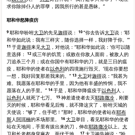
求你除掉仆人的罪孽，因我所行的甚是愚昧。”
耶和华怒降疫疠
9
耶和华吩咐
大卫
的先见
迦得
说：
10
“你去告诉
大卫
说：‘耶
和华如此说：我有三样灾，随你选择一样，我好降于你。’”
11
于是
迦得
来见
大卫
，对他说：“耶和华如此说：‘你可以随
意选择：
12
或三年的饥荒；或败在你敌人面前，被敌人的
刀追杀三个月；或在你国中有耶和华的刀，就是三日的瘟
疫，耶和华的使者在
以色列
的四境施行毁灭。’现在你要想
一想，我好回复那差我来的。”
13
大卫
对
迦得
说：“我甚为
难。我愿落在耶和华的手里，因为他有丰盛的怜悯，我不
愿落在人的手里。”
14
于是，耶和华降瘟疫于
以色列
人，
以色列
人就死了七万。
15
神差遣使者去灭
耶路撒冷
，刚要
灭的时候，耶和华看见后悔，就不降这灾了，吩咐灭城的
天使说：“够了，住手吧！”那时，耶和华的使者站在
耶布
斯
人
阿珥楠
的禾场那里。
16
大卫
举目，看见耶和华的使者
站在天地间，手里有拔出来的刀，伸在
耶路撒冷
以上。
大
卫
和长老都身穿麻衣，面伏于地。
17
大卫
祷告神说：“吩