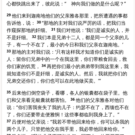
心都快跳出来了，彼此说：“ 神向我们做的是什么呢？”
29
他们来到
迦南
地他们的父亲
雅各
那里，把所遭遇的事都
告诉他，说：
30
“那地的主对我们说严厉的话，把我们当
作窥探那地的奸细。
31
我们对他说：‘我们是诚实的人，并
不是奸细。
32
我们本是兄弟十二人，都是同一个父亲的儿
子，有一个不在了，最小的今日和我们父亲在
迦南
地。’
33
那地的主对我们说：‘只有这样我才知道你们是诚实的
人：留你们兄弟中的一个在我这里，你们带粮食回去，救
你们家的饥荒，
34
再把你们最小的弟弟带到我这里来，我
就知道你们不是奸细，是诚实的人。然后，我就把你们的
兄弟交还你们，你们也可以在此地做买卖。’”
35
后来他们倒空袋子，看哪，各人的银囊都在袋子里。他
们和父亲看见银囊就都害怕。
36
他们的父亲
雅各
对他们
说：“你们害我丧失了我的儿子：
约瑟
不在了，
西缅
也不在
了，你们还要带走
便雅悯
！这些事都临到我身上了。”
37
吕便
对他父亲说：“我若不带他回来给你，你可以杀我的
两个儿子。只管把他交在我手里，我必带他回来给你。”