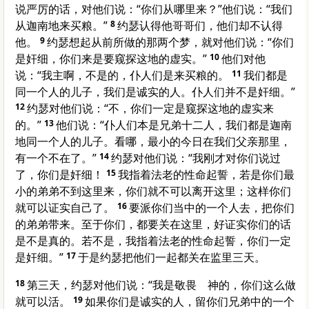
说严厉的话，对他们说：“你们从哪里来？”他们说：“我们
从
迦南
地来买粮。”
8
约瑟
认得他哥哥们，他们却不认得
他。
9
约瑟
想起从前所做的那两个梦，就对他们说：“你们
是奸细，你们来是要窥探这地的虚实。”
10
他们对他
说：“我主啊，不是的，仆人们是来买粮的。
11
我们都是
同一个人的儿子，我们是诚实的人。仆人们并不是奸细。”
12
约瑟
对他们说：“不，你们一定是窥探这地的虚实来
的。”
13
他们说：“仆人们本是兄弟十二人，我们都是
迦南
地同一个人的儿子。看哪，最小的今日在我们父亲那里，
有一个不在了。”
14
约瑟
对他们说：“我刚才对你们说过
了，你们是奸细！
15
我指着法老的性命起誓，若是你们最
小的弟弟不到这里来，你们就不可以离开这里；这样你们
就可以证实自己了。
16
要派你们当中的一个人去，把你们
的弟弟带来。至于你们，都要关在这里，好证实你们的话
是不是真的。若不是，我指着法老的性命起誓，你们一定
是奸细。”
17
于是
约瑟
把他们一起都关在监里三天。
18
第三天，
约瑟
对他们说：“我是敬畏 神的，你们这么做
就可以活。
19
如果你们是诚实的人，留你们兄弟中的一个