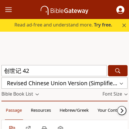
Read ad-free and understand more.
Try free.
Revised Chinese Union Version (Simplified Script) Shen Edition (RCU17SS)
Bible Book List
Font Size
Passage
Resources
Hebrew/Greek
Your Content