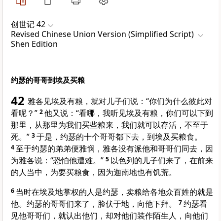
创世记 42
Revised Chinese Union Version (Simplified Script)
Shen Edition
约瑟的哥哥到埃及买粮
42
雅各
见
埃及
有粮，就对儿子们说：“你们为什么彼此对
看呢？”
2
他又说：“看哪，我听见
埃及
有粮，你们可以下到
那里，从那里为我们买些粮来，我们就可以存活，不至于
死。”
3
于是，
约瑟
的十个哥哥都下去，到
埃及
买粮食。
4
至于
约瑟
的弟弟
便雅悯
，
雅各
没有派他和哥哥们同去，因
为
雅各
说：“恐怕他遭难。”
5
以色列
的儿子们来了，在前来
的人当中，为要买粮食，因为
迦南
地也有饥荒。
6
当时在
埃及
地掌权的人是
约瑟
，卖粮给各地众百姓的就是
他。
约瑟
的哥哥们来了，脸伏于地，向他下拜。
7
约瑟
看
见他哥哥们，就认出他们，却对他们装作陌生人，向他们