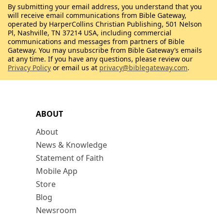
By submitting your email address, you understand that you
will receive email communications from Bible Gateway,
operated by HarperCollins Christian Publishing, 501 Nelson
Pl, Nashville, TN 37214 USA, including commercial
communications and messages from partners of Bible
Gateway. You may unsubscribe from Bible Gateway’s emails
at any time. If you have any questions, please review our
Privacy Policy
or email us at
privacy@biblegateway.com
.
ABOUT
About
News & Knowledge
Statement of Faith
Mobile App
Store
Blog
Newsroom