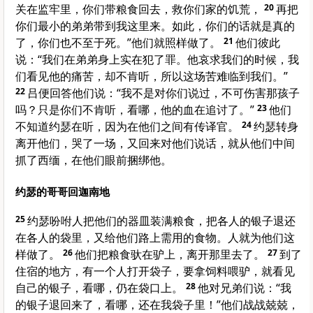
关在监牢里，你们带粮食回去，救你们家的饥荒，
20
再把
你们最小的弟弟带到我这里来。如此，你们的话就是真的
了，你们也不至于死。”他们就照样做了。
21
他们彼此
说：“我们在弟弟身上实在犯了罪。他哀求我们的时候，我
们看见他的痛苦，却不肯听，所以这场苦难临到我们。”
22
吕便
回答他们说：“我不是对你们说过，不可伤害那孩子
吗？只是你们不肯听，看哪，他的血在追讨了。”
23
他们
不知道
约瑟
在听，因为在他们之间有传译官。
24
约瑟
转身
离开他们，哭了一场，又回来对他们说话，就从他们中间
抓了
西缅
，在他们眼前捆绑他。
约瑟的哥哥回迦南地
25
约瑟
吩咐人把他们的器皿装满粮食，把各人的银子退还
在各人的袋里，又给他们路上需用的食物。人就为他们这
样做了。
26
他们把粮食驮在驴上，离开那里去了。
27
到了
住宿的地方，有一个人打开袋子，要拿饲料喂驴，就看见
自己的银子，看哪，仍在袋口上。
28
他对兄弟们说：“我
的银子退回来了，看哪，还在我袋子里！”他们战战兢兢，