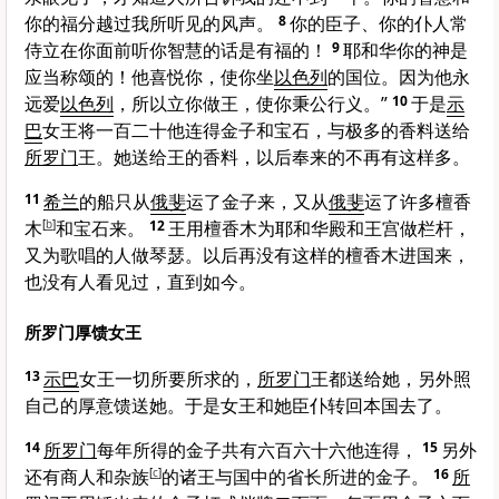
你的福分越过我所听见的风声。
8
你的臣子、你的仆人常
侍立在你面前听你智慧的话是有福的！
9
耶和华你的神是
应当称颂的！他喜悦你，使你坐
以色列
的国位。因为他永
远爱
以色列
，所以立你做王，使你秉公行义。”
10
于是
示
巴
女王将一百二十他连得金子和宝石，与极多的香料送给
所罗门
王。她送给王的香料，以后奉来的不再有这样多。
11
希兰
的船只从
俄斐
运了金子来，又从
俄斐
运了许多檀香
木
[
b
]
和宝石来。
12
王用檀香木为耶和华殿和王宫做栏杆，
又为歌唱的人做琴瑟。以后再没有这样的檀香木进国来，
也没有人看见过，直到如今。
所罗门厚馈女王
13
示巴
女王一切所要所求的，
所罗门
王都送给她，另外照
自己的厚意馈送她。于是女王和她臣仆转回本国去了。
14
所罗门
每年所得的金子共有六百六十六他连得，
15
另外
还有商人和杂族
[
c
]
的诸王与国中的省长所进的金子。
16
所