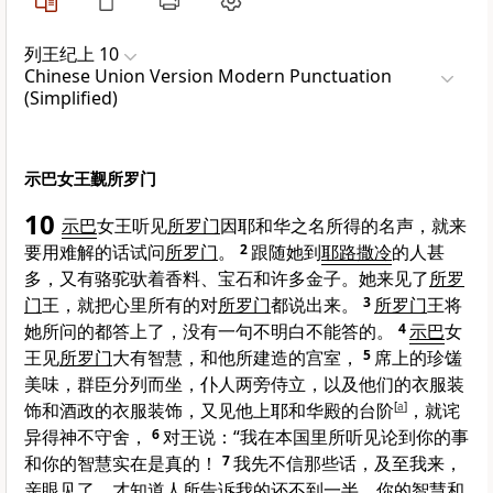
列王纪上 10
Chinese Union Version Modern Punctuation
(Simplified)
示巴女王觐所罗门
10
示巴
女王听见
所罗门
因耶和华之名所得的名声，就来
要用难解的话试问
所罗门
。
2
跟随她到
耶路撒冷
的人甚
多，又有骆驼驮着香料、宝石和许多金子。她来见了
所罗
门
王，就把心里所有的对
所罗门
都说出来。
3
所罗门
王将
她所问的都答上了，没有一句不明白不能答的。
4
示巴
女
王见
所罗门
大有智慧，和他所建造的宫室，
5
席上的珍馐
美味，群臣分列而坐，仆人两旁侍立，以及他们的衣服装
饰和酒政的衣服装饰，又见他上耶和华殿的台阶
[
a
]
，就诧
异得神不守舍，
6
对王说：“我在本国里所听见论到你的事
和你的智慧实在是真的！
7
我先不信那些话，及至我来，
亲眼见了，才知道人所告诉我的还不到一半。你的智慧和