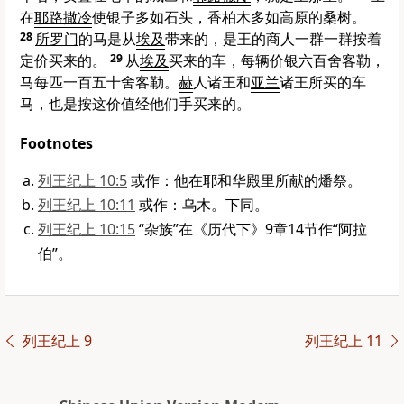
在
耶路撒冷
使银子多如石头，香柏木多如高原的桑树。
28
所罗门
的马是从
埃及
带来的，是王的商人一群一群按着
定价买来的。
29
从
埃及
买来的车，每辆价银六百舍客勒，
马每匹一百五十舍客勒。
赫
人诸王和
亚兰
诸王所买的车
马，也是按这价值经他们手买来的。
Footnotes
列王纪上 10:5
或作：他在耶和华殿里所献的燔祭。
列王纪上 10:11
或作：乌木。下同。
列王纪上 10:15
“杂族”在《历代下》9章14节作“阿拉
伯”。
列王纪上 9
列王纪上 11