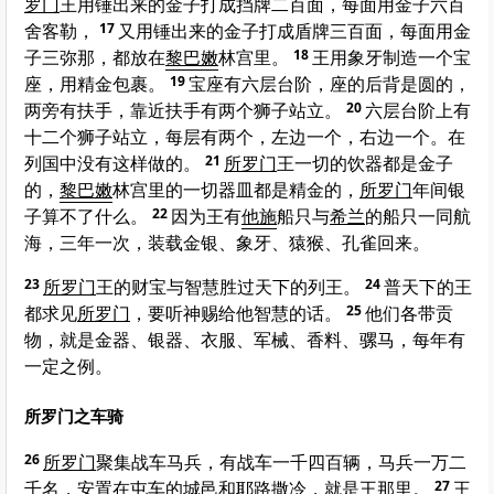
罗门
王用锤出来的金子打成挡牌二百面，每面用金子六百
舍客勒，
17
又用锤出来的金子打成盾牌三百面，每面用金
子三弥那，都放在
黎巴嫩
林宫里。
18
王用象牙制造一个宝
座，用精金包裹。
19
宝座有六层台阶，座的后背是圆的，
两旁有扶手，靠近扶手有两个狮子站立。
20
六层台阶上有
十二个狮子站立，每层有两个，左边一个，右边一个。在
列国中没有这样做的。
21
所罗门
王一切的饮器都是金子
的，
黎巴嫩
林宫里的一切器皿都是精金的，
所罗门
年间银
子算不了什么。
22
因为王有
他施
船只与
希兰
的船只一同航
海，三年一次，装载金银、象牙、猿猴、孔雀回来。
23
所罗门
王的财宝与智慧胜过天下的列王。
24
普天下的王
都求见
所罗门
，要听神赐给他智慧的话。
25
他们各带贡
物，就是金器、银器、衣服、军械、香料、骡马，每年有
一定之例。
所罗门之车骑
26
所罗门
聚集战车马兵，有战车一千四百辆，马兵一万二
千名，安置在屯车的城邑和
耶路撒冷
，就是王那里。
27
王