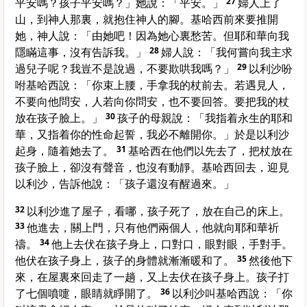
平安嗎？孩子平安嗎？」她說：「平安。」
27
婦人上了
山，到神人那裏，就抱住神人的腳。
基哈西
前來要推開
她，神人說：「由她吧！因為她心裏愁苦。但耶和華向我
隱瞞這事，沒有告訴我。」
28
婦人說：「我何嘗向我主求
過兒子呢？我豈不是說過，不要欺哄我嗎？」
29
以利沙
吩
咐
基哈西
說：「你束上腰，手拿我的杖前去。若遇見人，
不要向他問安，人若向你問安，也不要回答。要把我的杖
放在孩子臉上。」
30
孩子的母親說：「我指着永生的耶和
華，又指着你的性命起誓，我必不離開你。」於是
以利沙
起身，隨着她去了。
31
基哈西
在他們以先去了，把杖放在
孩子臉上，卻沒有聲音，也沒有動靜。
基哈西
回去，迎見
以利沙
，告訴他說：「孩子還沒有醒過來。」
32
以利沙
進了屋子，看哪，孩子死了，放在自己的床上。
33
他進去，關上門，只有他們兩個人，他就向耶和華祈
禱。
34
他上去伏在孩子身上，口對口，眼對眼，手對手。
他伏在孩子身上，孩子的身體就漸漸暖和了。
35
然後他下
來，在屋裏來回走了一趟，又上去伏在孩子身上。孩子打
了七個噴嚏，眼睛就睜開了。
36
以利沙
叫
基哈西
說：「你