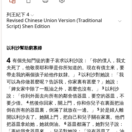
列王紀下 4
Revised Chinese Union Version (Traditional
Script) Shen Edition
以利沙幫助窮寡婦
4
有個先知門徒的妻子哀求
以利沙
說：「你的僕人，我丈
夫死了，他敬畏耶和華是你所知道的。現在有債主來，要
帶走我的兩個孩子給他作奴隸。」
2
以利沙
對她說：「我
可以為你做甚麼呢？告訴我，你家裏有甚麼？」她說：
「婢女家中除了一瓶油之外，甚麼也沒有。」
3
以利沙
說：「你到外面去向所有的鄰舍借器皿，要空的器皿，不
要少借。
4
然後你回家，關上門，你和你兒子在裏面把油
倒在所有的器皿裏，倒滿了就放在一邊。」
5
於是婦人離
開
以利沙
去了。她關上門，把自己和兒子關在家裏。他們
把器皿拿給她，她就倒油。
6
器皿都滿了，她對兒子說：
「再給我拿器皿來。」兒子對她說：「沒有器皿了。」油