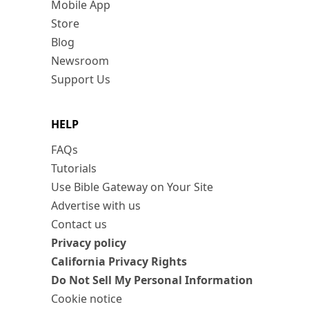
Mobile App
Store
Blog
Newsroom
Support Us
HELP
FAQs
Tutorials
Use Bible Gateway on Your Site
Advertise with us
Contact us
Privacy policy
California Privacy Rights
Do Not Sell My Personal Information
Cookie notice