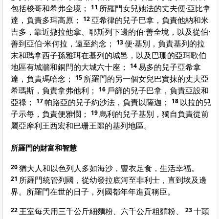
包括梭哥和希弗全境；
11
所羅門女兒她法的丈夫便·亞比拿
達，負責多珥高原；
12
亞希律的兒子巴拿，負責他納和米
吉多，靠近撒拉他拿、耶斯列下邊的伯·善全境，以及從伯·
善到亞伯·米何拉，遠至約念；
13
便·基別，負責基列的拉
末和瑪拿西子孫雅珥在基列的城邑，以及巴珊的亞珥歌伯
地區有城牆和銅閂的大城六十座；
14
易多的兒子亞希拿
達，負責瑪哈念；
15
所羅門的另一個女兒巴實抹的丈夫亞
希瑪斯，負責拿弗他利；
16
戶篩的兒子巴拿，負責亞設和
亞祿；
17
帕路亞的兒子約沙法，負責以薩迦；
18
以拉的兒
子示每，負責便雅憫；
19
烏利的兒子基別，獨自負責從前
屬亞摩利王西宏和巴珊王噩的基列地區。
所羅門的財富和智慧
20
猶大人和以色列人多如海沙，豐衣足食，生活幸福。
21
所羅門統管列國，從幼發拉底河至非利士，直到埃及邊
界。所羅門在世的日子，列國都年年進貢稱臣。
22
王室每天用三千公斤細麵粉、六千公斤粗麵粉、
23
十頭