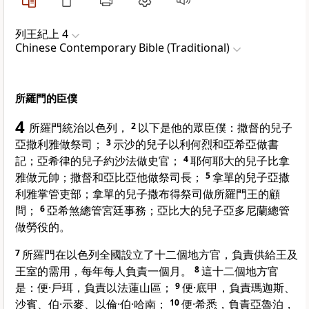
列王紀上 4
Chinese Contemporary Bible (Traditional)
所羅門的臣僕
4
所羅門統治以色列，
2
以下是他的眾臣僕：撒督的兒子
亞撒利雅做祭司；
3
示沙的兒子以利何烈和亞希亞做書
記；亞希律的兒子約沙法做史官；
4
耶何耶大的兒子比拿
雅做元帥；撒督和亞比亞他做祭司長；
5
拿單的兒子亞撒
利雅掌管吏部；拿單的兒子撒布得祭司做所羅門王的顧
問；
6
亞希煞總管宮廷事務；亞比大的兒子亞多尼蘭總管
做勞役的。
7
所羅門在以色列全國設立了十二個地方官，負責供給王及
王室的需用，每年每人負責一個月。
8
這十二個地方官
是：便·戶珥，負責以法蓮山區；
9
便·底甲，負責瑪迦斯、
沙賓、伯·示麥、以倫·伯·哈南；
10
便·希悉，負責亞魯泊，