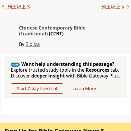
列王紀上 3
列王紀上 5
Chinese Contemporary Bible
(Traditional)
(CCBT)
By
Biblica
Want help understanding this passage?
PLUS
Explore trusted study tools in the
Resources
tab.
Discover
deeper insight
with Bible Gateway Plus.
Start 7-day free trial
Learn More
Sign Up for Bible Gateway: News &