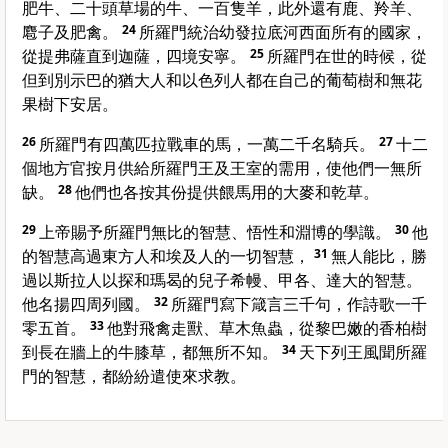
肥牛、二十頭草場的牛、一百隻羊，此外還有鹿、羚羊、
麅子及肥禽。
24
所羅門統治幼發拉底河西面所有的國家，
從提弗薩直到迦薩，四境安寧。
25
所羅門在世的時候，從
但到別示巴的猶大人和以色列人都在自己的葡萄樹和無花
果樹下安居。
26
所羅門有四萬匹拉戰車的馬，一萬二千名騎兵。
27
十二
個地方官按月供給所羅門王及王室的需用，使他們一無所
缺。
28
他們也各按其份提供餵馬用的大麥和乾草。
29
上帝賜予所羅門無比的智慧、悟性和淵博的學識。
30
他
的智慧高過東方人和埃及人的一切智慧，
31
無人能比，勝
過以斯拉人以探和瑪曷的兒子希幔、甲各、達大的智慧。
他名揚四周列國。
32
所羅門寫下箴言三千句，作詩歌一千
零五首。
33
他對飛禽走獸、草木魚蟲，從黎巴嫩的香柏樹
到長在牆上的牛膝草，都無所不知。
34
天下列王風聞所羅
門的智慧，都紛紛遣使來求教。