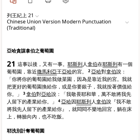
列王紀上 21
Chinese Union Version Modern Punctuation
(Traditional)
亞哈貪謀拿伯之葡萄園
21
這事以後，又有一事。
耶斯列
人
拿伯
在
耶斯列
有一個
葡萄園，靠近
撒馬利亞
王
亞哈
的宮。
2
亞哈
對
拿伯
說：
「你將你的葡萄園給我做菜園，因為是靠近我的宮。我就
把更好的葡萄園換給你，或是你要銀子，我就按著價值給
你。」
3
拿伯
對
亞哈
說：「我敬畏耶和華，萬不敢將我先
人留下的產業給你。」
4
亞哈
因
耶斯列
人
拿伯
說『我不敢
將我先人留下的產業給你』，就悶悶不樂地回宮，躺在床
上，轉臉向內，也不吃飯。
耶洗別計奪葡萄園