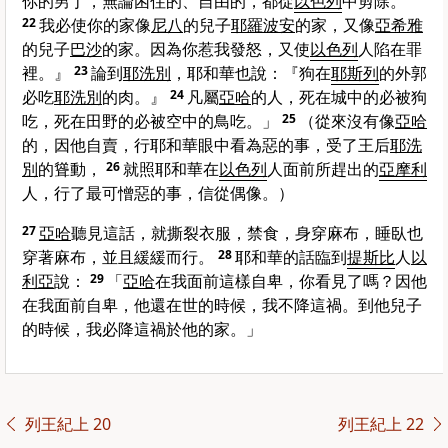
你的男丁，無論困住的、自由的，都從
以色列
中剪除。
22
我必使你的家像
尼八
的兒子
耶羅波安
的家，又像
亞希雅
的兒子
巴沙
的家。因為你惹我發怒，又使
以色列
人陷在罪
裡。』
23
論到
耶洗別
，耶和華也說：『狗在
耶斯列
的外郭
必吃
耶洗別
的肉。』
24
凡屬
亞哈
的人，死在城中的必被狗
吃，死在田野的必被空中的鳥吃。」
25
（從來沒有像
亞哈
的，因他自賣，行耶和華眼中看為惡的事，受了王后
耶洗
別
的聳動，
26
就照耶和華在
以色列
人面前所趕出的
亞摩利
人，行了最可憎惡的事，信從偶像。）
27
亞哈
聽見這話，就撕裂衣服，禁食，身穿麻布，睡臥也
穿著麻布，並且緩緩而行。
28
耶和華的話臨到
提斯比
人
以
利亞
說：
29
「
亞哈
在我面前這樣自卑，你看見了嗎？因他
在我面前自卑，他還在世的時候，我不降這禍。到他兒子
的時候，我必降這禍於他的家。」
列王紀上 20
列王紀上 22