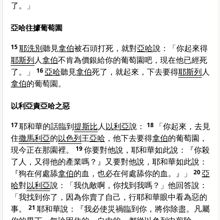
了。」
亞哈往據葡萄園
15
耶洗別
聽見
拿伯
被石頭打死，就對
亞哈
說：「你起來得
耶斯列
人
拿伯
不肯為價銀給你的葡萄園吧，現在他已經死
了。」
16
亞哈
聽見
拿伯
死了，就起來，下去要得
耶斯列
人
拿伯
的葡萄園。
以利亞責亞哈之惡
17
耶和華的話臨到
提斯比
人
以利亞
說：
18
「你起來，去見
住
撒馬利亞
的
以色列
王
亞哈
，他下去要得
拿伯
的葡萄園，
現今正在那園裡。
19
你要對他說，耶和華如此說：『你殺
了人，又得他的產業嗎？』又要對他說，耶和華如此說：
『狗在何處舔
拿伯
的血，也必在何處舔你的血。』」
20
亞
哈
對
以利亞
說：「我仇敵啊，你找到我嗎？」他回答說：
「我找到你了，因為你賣了自己，行耶和華眼中看為惡的
事。
21
耶和華說：『我必使災禍臨到你，將你除盡。凡屬