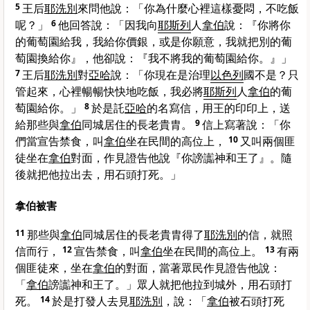
5
王后
耶洗別
來問他說：「你為什麼心裡這樣憂悶，不吃飯
呢？」
6
他回答說：「因我向
耶斯列
人
拿伯
說：『你將你
的葡萄園給我，我給你價銀，或是你願意，我就把別的葡
萄園換給你』，他卻說：『我不將我的葡萄園給你。』」
7
王后
耶洗別
對
亞哈
說：「你現在是治理
以色列
國不是？只
管起來，心裡暢暢快快地吃飯，我必將
耶斯列
人
拿伯
的葡
萄園給你。」
8
於是託
亞哈
的名寫信，用王的印印上，送
給那些與
拿伯
同城居住的長老貴胄。
9
信上寫著說：「你
們當宣告禁食，叫
拿伯
坐在民間的高位上，
10
又叫兩個匪
徒坐在
拿伯
對面，作見證告他說『你謗讟神和王了』。隨
後就把他拉出去，用石頭打死。」
拿伯被害
11
那些與
拿伯
同城居住的長老貴胄得了
耶洗別
的信，就照
信而行，
12
宣告禁食，叫
拿伯
坐在民間的高位上。
13
有兩
個匪徒來，坐在
拿伯
的對面，當著眾民作見證告他說：
「
拿伯
謗讟神和王了。」眾人就把他拉到城外，用石頭打
死。
14
於是打發人去見
耶洗別
，說：「
拿伯
被石頭打死