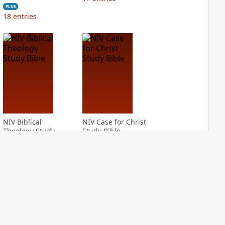
PLUS
18
entries
NIV Biblical
NIV Case for Christ
Theology Study
Study Bible
Bible
PLUS
15
entries
PLUS
28
entries