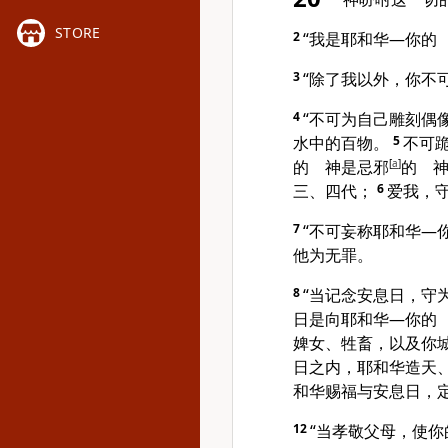
STORE
2
“我是耶和华—你的
3
“除了我以外，你不
4
“不可为自己雕刻偶
水中的百物。
5
不可
的 神是忌邪
[
a
]
的 
三、四代；
6
爱我，
7
“不可妄称耶和华—
他为无罪。
8
“当记念安息日，守
日是向耶和华—你的
婢女、牲畜，以及你
日之内，耶和华造天
和华赐福与安息日，
12
“当孝敬父母，使