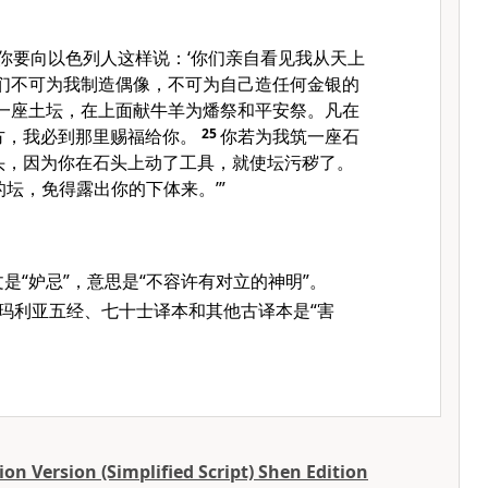
“你要向
以色列
人这样说：‘你们亲自看见我从天上
们不可为我制造偶像，不可为自己造任何金银的
一座土坛，在上面献牛羊为燔祭和平安祭。凡在
方，我必到那里赐福给你。
25
你若为我筑一座石
头，因为你在石头上动了工具，就使坛污秽了。
坛，免得露出你的下体来。’”
文是“妒忌”，意思是“不容许有对立的神明”。
撒玛利亚五经、七十士译本和其他古译本是“害
on Version (Simplified Script) Shen Edition