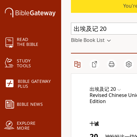
You're
READ
Bible Book List
THE BIBLE
STUDY
TOOLS
BIBLE GATEWAY
PLUS
出埃及记 20
Revised Chinese Unio
Edition
BIBLE NEWS
EXPLORE
十诫
MORE
20
神吩咐这一切