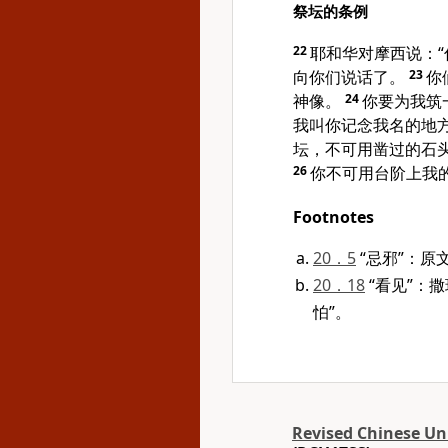
祭坛的条例
22
耶和华对
摩西
说：
向你们说话了。
23
你
神像。
24
你要为我筑
我叫你记念我名的地
坛，不可用凿过的石
26
你不可用台阶上我的
Footnotes
20．5
“忌邪”：原
20．18
“看见”：
怕”。
Revised Chinese Uni