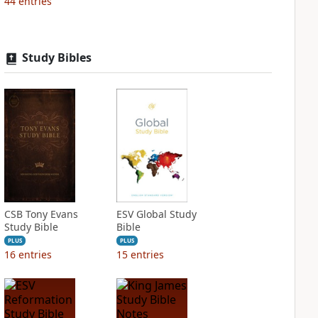
44
entries
Study Bibles
CSB Tony Evans
ESV Global Study
Study Bible
Bible
PLUS
PLUS
16
entries
15
entries