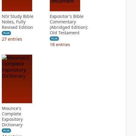
NIV Study Bible
Expositor's Bible
Notes, Fully
Commentary
Revised Edition
(Abridged Edition):
Old Testament
PLUS
27
entries
PLUS
18
entries
Mounce's
Complete
Expository
Dictionary
PLUS