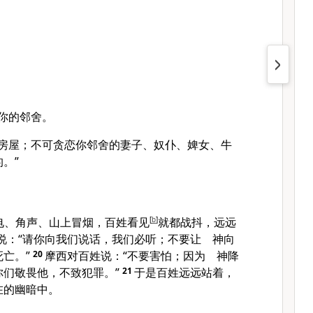
你的邻舍。
的房屋；不可贪恋你邻舍的妻子、奴仆、婢女、牛
。”
电、角声、山上冒烟，百姓看见
[
b
]
就都战抖，远远
说：“请你向我们说话，我们必听；不要让 神向
死亡。”
20
摩西
对百姓说：“不要害怕；因为 神降
你们敬畏他，不致犯罪。”
21
于是百姓远远站着，
在的幽暗中。