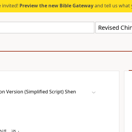
 invited!
Preview the new Bible Gateway
and tell us what 
n Version (Simplified Script) Shen
的话，说：