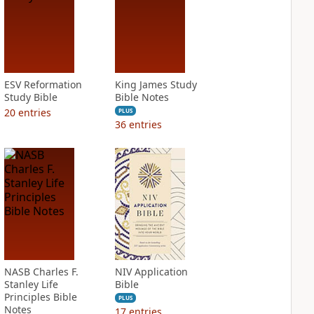
ESV Reformation
King James Study
Study Bible
Bible Notes
20
entries
PLUS
36
entries
NASB Charles F.
NIV Application
Stanley Life
Bible
Principles Bible
PLUS
Notes
17
entries