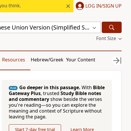
you think.
LOG IN/SIGN UP
Revised Chinese Union Version (Simplified Script) Shen Edition (RCU17SS)
Font Size
Resources
Hebrew/Greek
Your Content
Go deeper in this passage.
With
Bible
PLUS
Gateway Plus
, trusted
Study Bible notes
and commentary
show beside the verses
you're reading—so you can explore the
meaning and context of Scripture without
leaving the page.
Start 7-day free trial
Learn More