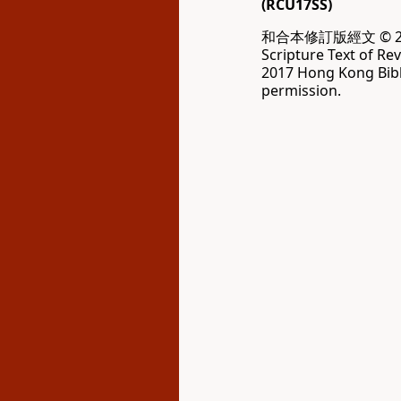
(RCU17SS)
和合本修訂版經文 © 20
Scripture Text of Re
2017 Hong Kong Bibl
permission.