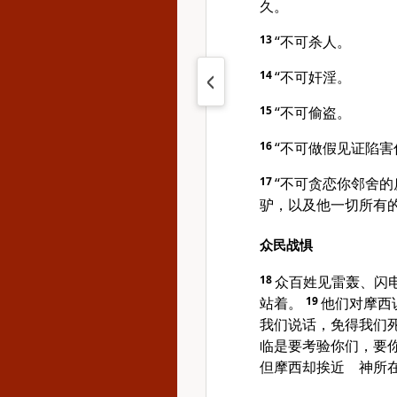
久。
13
“不可杀人。
14
“不可奸淫。
15
“不可偷盗。
16
“不可做假见证陷害
17
“不可贪恋你邻舍
驴，以及他一切所有的
众民战惧
18
众百姓见雷轰、闪
站着。
19
他们对
摩西
我们说话，免得我们
临是要考验你们，要
但
摩西
却挨近 神所