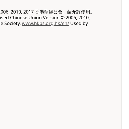
06, 2010, 2017 香港聖經公會。蒙允許使用。
vised Chinese Union Version © 2006, 2010,
e Society.
www.hkbs.org.hk/en/
Used by