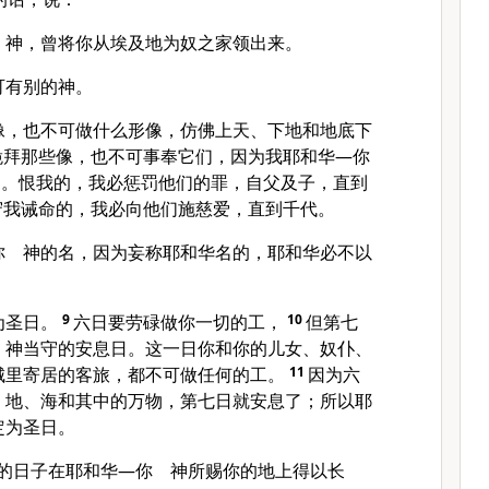
 神，曾将你从
埃及
地为奴之家领出来。
可有别的神。
像，也不可做什么形像，仿佛上天、下地和地底下
跪拜那些像，也不可事奉它们，因为我耶和华—你
神。恨我的，我必惩罚他们的罪，自父及子，直到
守我诫命的，我必向他们施慈爱，直到千代。
你 神的名，因为妄称耶和华名的，耶和华必不以
为圣日。
9
六日要劳碌做你一切的工，
10
但第七
 神当守的安息日。这一日你和你的儿女、奴仆、
城里寄居的客旅，都不可做任何的工。
11
因为六
、地、海和其中的万物，第七日就安息了；所以耶
定为圣日。
你的日子在耶和华—你 神所赐你的地上得以长