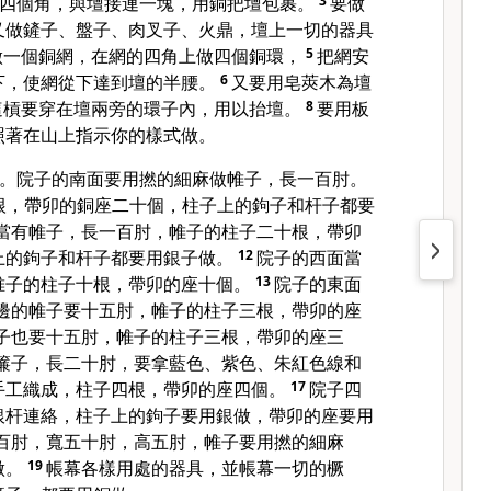
四個角，與壇接連一塊，用銅把壇包裹。
3
要做
又做鏟子、盤子、肉叉子、火鼎，壇上一切的器具
做一個銅網，在網的四角上做四個銅環，
5
把網安
下，使網從下達到壇的半腰。
6
又要用皂莢木為壇
這槓要穿在壇兩旁的環子內，用以抬壇。
8
要用板
照著在山上指示你的樣式做。
。院子的南面要用撚的細麻做帷子，長一百肘。
根，帶卯的銅座二十個，柱子上的鉤子和杆子都要
當有帷子，長一百肘，帷子的柱子二十根，帶卯
上的鉤子和杆子都要用銀子做。
12
院子的西面當
帷子的柱子十根，帶卯的座十個。
13
院子的東面
邊的帷子要十五肘，帷子的柱子三根，帶卯的座
子也要十五肘，帷子的柱子三根，帶卯的座三
簾子，長二十肘，要拿藍色、紫色、朱紅色線和
手工織成，柱子四根，帶卯的座四個。
17
院子四
銀杆連絡，柱子上的鉤子要用銀做，帶卯的座要用
百肘，寬五十肘，高五肘，帷子要用撚的細麻
做。
19
帳幕各樣用處的器具，並帳幕一切的橛