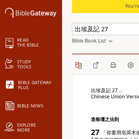
You're
READ
Bible Book List
THE BIBLE
STUDY
TOOLS
BIBLE GATEWAY
PLUS
出埃及記 27
Chinese Union Versi
BIBLE NEWS
造祭壇之法則
EXPLORE
MORE
27
「你要用皂莢木