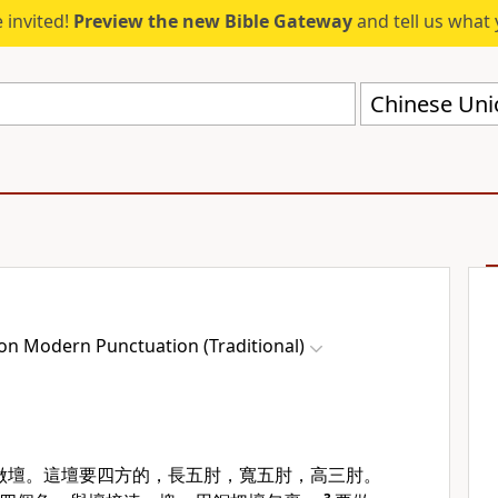
 invited!
Preview the new Bible Gateway
and tell us what 
on Modern Punctuation (Traditional)
做壇。這壇要四方的，長五肘，寬五肘，高三肘。