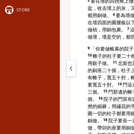
2
要在壇的四拐角上做
盆，收去壇上的灰，
STORE
都用銅做。
4
要為壇
在壇四面的圍腰板以
做槓，用銅包裹。
7
做壇，壇是空的，都
9
「你要做帳幕的院子
10
帷子的柱子要二十
用銀子做。
11
北面也
的銅座二十個，柱子
有帷子，寬五十肘，
要寬五十肘。
14
門這
三個。
15
門那邊的帷
個。
16
院子的門當有
撚的細麻，用繡花的
圍一切的柱子都要用
銅做。
18
院子要長一
做，帶卯的座要用銅