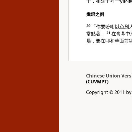
子，和院子裡一切的
燃燈之例
20
「你要吩咐
以色列
常點著。
21
在會幕中
晨，要在耶和華面前
Chinese Union Vers
(CUVMPT)
Copyright © 2011 by G