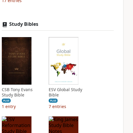
17
entries
Study Bibles
CSB Tony Evans
ESV Global Study
Study Bible
Bible
PLUS
PLUS
1
entry
7
entries