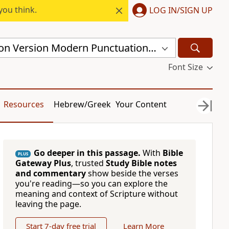
you think.
LOG IN/SIGN UP
Chinese Union Version Modern Punctuation (Traditional) (CUVMPT)
Font Size
Resources
Hebrew/Greek
Your Content
Go deeper in this passage.
With
Bible
PLUS
Gateway Plus
, trusted
Study Bible notes
and commentary
show beside the verses
you're reading—so you can explore the
meaning and context of Scripture without
leaving the page.
Start 7-day free trial
Learn More