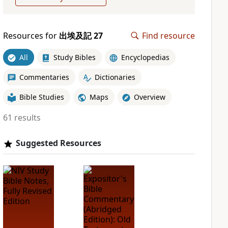
Resources for
出埃及記 27
Find resource
All
Study Bibles
Encyclopedias
Commentaries
Dictionaries
Bible Studies
Maps
Overview
61 results
Suggested Resources