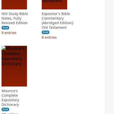
NIV Study Bible
Expositor's Bible
Notes, Fully
Commentary
Revised Edition
(Abridged Edition):
Old Testament
PLUS
9
entries
PLUS
8
entries
Mounce's
Complete
Expository
Dictionary
PLUS