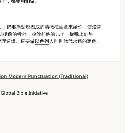
橛子，都要用銅做。
人，把那為點燈搗成的清橄欖油拿來給你，使燈常
法櫃前的幔外，
亞倫
和他的兒子，從晚上到早
經理這燈。這要做
以色列
人世世代代永遠的定例。
ion Modern Punctuation (Traditional)
lobal Bible Initiative