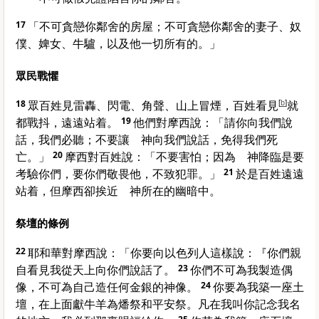
17
「不可貪戀你鄰舍的房屋；不可貪戀你鄰舍的妻子、奴
僕、婢女、牛驢，以及他一切所有的。」
眾民戰懼
18
眾百姓見雷轟、閃電、角聲、山上冒煙，百姓看見
[
b
]
就
都戰抖，遠遠站着。
19
他們對
摩西
說：「請你向我們說
話，我們必聽；不要讓 神向我們說話，免得我們死
亡。」
20
摩西
對百姓說：「不要害怕；因為 神降臨是要
考驗你們，要你們敬畏他，不致犯罪。」
21
於是百姓遠遠
站着，但
摩西
卻挨近 神所在的幽暗中。
祭壇的條例
22
耶和華對
摩西
說：「你要向
以色列
人這樣說：『你們親
自看見我從天上向你們說話了。
23
你們不可為我製造偶
像，不可為自己造任何金銀的神像。
24
你要為我築一座土
壇，在上面獻牛羊為燔祭和平安祭。凡在我叫你記念我名