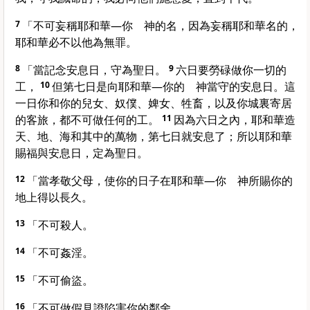
7
「不可妄稱耶和華—你 神的名，因為妄稱耶和華名的，
耶和華必不以他為無罪。
8
「當記念安息日，守為聖日。
9
六日要勞碌做你一切的
工，
10
但第七日是向耶和華—你的 神當守的安息日。這
一日你和你的兒女、奴僕、婢女、牲畜，以及你城裏寄居
的客旅，都不可做任何的工。
11
因為六日之內，耶和華造
天、地、海和其中的萬物，第七日就安息了；所以耶和華
賜福與安息日，定為聖日。
12
「當孝敬父母，使你的日子在耶和華—你 神所賜你的
地上得以長久。
13
「不可殺人。
14
「不可姦淫。
15
「不可偷盜。
16
「不可做假見證陷害你的鄰舍。