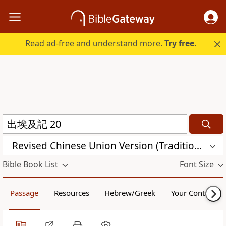
Read ad-free and understand more.
Try free.
Revised Chinese Union Version (Traditional Script) Shen Edition (RCU17TS)
Bible Book List
Font Size
Passage
Resources
Hebrew/Greek
Your Content