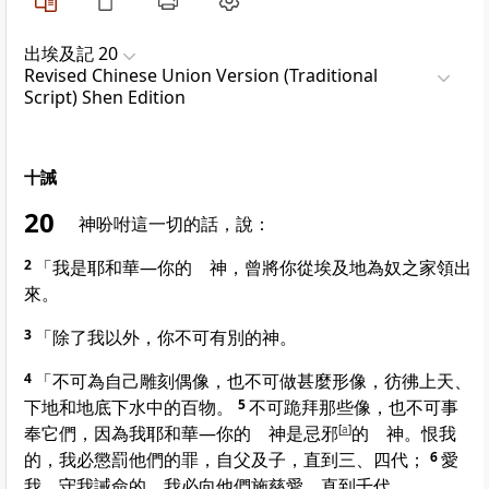
出埃及記 20
Revised Chinese Union Version (Traditional
Script) Shen Edition
十誡
20
神吩咐這一切的話，說：
2
「我是耶和華—你的 神，曾將你從
埃及
地為奴之家領出
來。
3
「除了我以外，你不可有別的神。
4
「不可為自己雕刻偶像，也不可做甚麼形像，彷彿上天、
下地和地底下水中的百物。
5
不可跪拜那些像，也不可事
奉它們，因為我耶和華—你的 神是忌邪
[
a
]
的 神。恨我
的，我必懲罰他們的罪，自父及子，直到三、四代；
6
愛
我，守我誡命的，我必向他們施慈愛，直到千代。