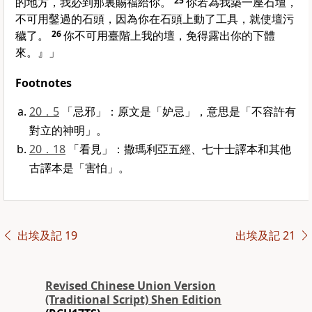
的地方，我必到那裏賜福給你。
25
你若為我築一座石壇，
不可用鑿過的石頭，因為你在石頭上動了工具，就使壇污
穢了。
26
你不可用臺階上我的壇，免得露出你的下體
來。』」
Footnotes
20．5
「忌邪」：原文是「妒忌」，意思是「不容許有
對立的神明」。
20．18
「看見」：撒瑪利亞五經、七十士譯本和其他
古譯本是「害怕」。
出埃及記 19
出埃及記 21
Revised Chinese Union Version
(Traditional Script) Shen Edition