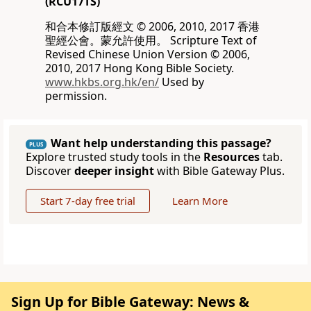
(RCU17TS)
和合本修訂版經文 © 2006, 2010, 2017 香港
聖經公會。蒙允許使用。 Scripture Text of
Revised Chinese Union Version © 2006,
2010, 2017 Hong Kong Bible Society.
www.hkbs.org.hk/en/
Used by
permission.
Want help understanding this passage?
PLUS
Explore trusted study tools in the
Resources
tab.
Discover
deeper insight
with Bible Gateway Plus.
Start 7-day free trial
Learn More
Sign Up for Bible Gateway: News &