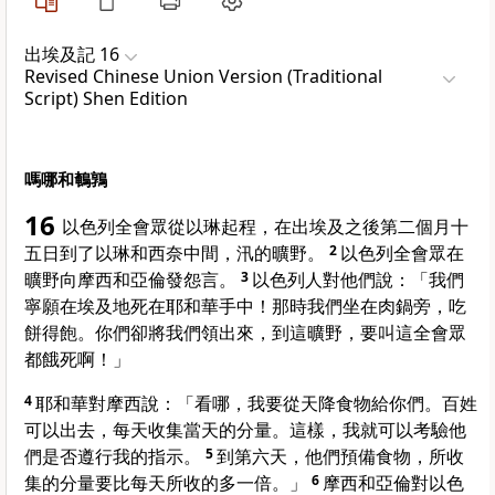
出埃及記 16
Revised Chinese Union Version (Traditional
Script) Shen Edition
嗎哪和鵪鶉
16
以色列
全會眾從
以琳
起程，在出
埃及
之後第二個月十
五日到了
以琳
和
西奈
中間，
汛
的曠野。
2
以色列
全會眾在
曠野向
摩西
和
亞倫
發怨言。
3
以色列
人對他們說：「我們
寧願在
埃及
地死在耶和華手中！那時我們坐在肉鍋旁，吃
餅得飽。你們卻將我們領出來，到這曠野，要叫這全會眾
都餓死啊！」
4
耶和華對
摩西
說：「看哪，我要從天降食物給你們。百姓
可以出去，每天收集當天的分量。這樣，我就可以考驗他
們是否遵行我的指示。
5
到第六天，他們預備食物，所收
集的分量要比每天所收的多一倍。」
6
摩西
和
亞倫
對
以色