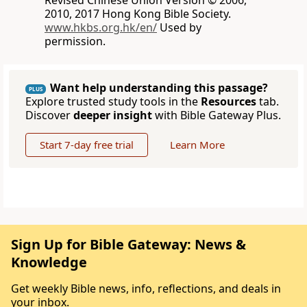
Revised Chinese Union Version © 2006,
2010, 2017 Hong Kong Bible Society.
www.hkbs.org.hk/en/
Used by
permission.
Want help understanding this passage?
PLUS
Explore trusted study tools in the
Resources
tab.
Discover
deeper insight
with Bible Gateway Plus.
Start 7-day free trial
Learn More
Sign Up for Bible Gateway: News &
Knowledge
Get weekly Bible news, info, reflections, and deals in
your inbox.