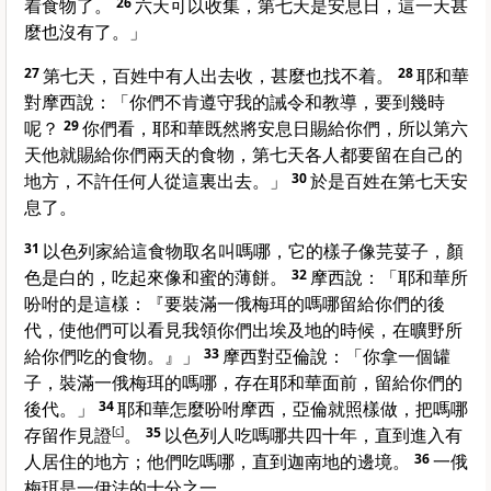
着食物了。
26
六天可以收集，第七天是安息日，這一天甚
麼也沒有了。」
27
第七天，百姓中有人出去收，甚麼也找不着。
28
耶和華
對
摩西
說：「你們不肯遵守我的誡令和教導，要到幾時
呢？
29
你們看，耶和華既然將安息日賜給你們，所以第六
天他就賜給你們兩天的食物，第七天各人都要留在自己的
地方，不許任何人從這裏出去。」
30
於是百姓在第七天安
息了。
31
以色列
家給這食物取名叫嗎哪，它的樣子像芫荽子，顏
色是白的，吃起來像和蜜的薄餅。
32
摩西
說：「耶和華所
吩咐的是這樣：『要裝滿一俄梅珥的嗎哪留給你們的後
代，使他們可以看見我領你們出
埃及
地的時候，在曠野所
給你們吃的食物。』」
33
摩西
對
亞倫
說：「你拿一個罐
子，裝滿一俄梅珥的嗎哪，存在耶和華面前，留給你們的
後代。」
34
耶和華怎麼吩咐
摩西
，
亞倫
就照樣做，把嗎哪
存留作見證
[
c
]
。
35
以色列
人吃嗎哪共四十年，直到進入有
人居住的地方；他們吃嗎哪，直到
迦南
地的邊境。
36
一俄
梅珥是一伊法的十分之一。