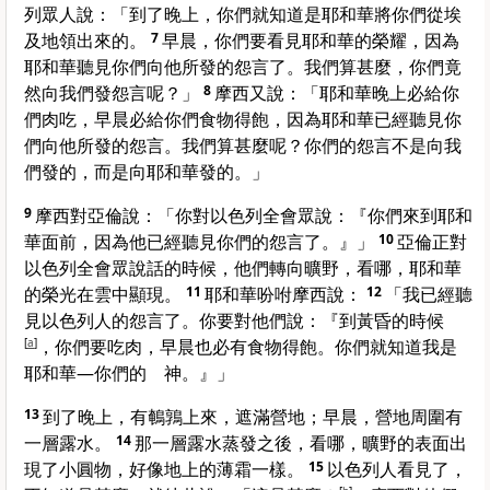
列
眾人說：「到了晚上，你們就知道是耶和華將你們從
埃
及
地領出來的。
7
早晨，你們要看見耶和華的榮耀，因為
耶和華聽見你們向他所發的怨言了。我們算甚麼，你們竟
然向我們發怨言呢？」
8
摩西
又說：「耶和華晚上必給你
們肉吃，早晨必給你們食物得飽，因為耶和華已經聽見你
們向他所發的怨言。我們算甚麼呢？你們的怨言不是向我
們發的，而是向耶和華發的。」
9
摩西
對
亞倫
說：「你對
以色列
全會眾說：『你們來到耶和
華面前，因為他已經聽見你們的怨言了。』」
10
亞倫
正對
以色列
全會眾說話的時候，他們轉向曠野，看哪，耶和華
的榮光在雲中顯現。
11
耶和華吩咐
摩西
說：
12
「我已經聽
見
以色列
人的怨言了。你要對他們說：『到黃昏的時候
[
a
]
，你們要吃肉，早晨也必有食物得飽。你們就知道我是
耶和華—你們的 神。』」
13
到了晚上，有鵪鶉上來，遮滿營地；早晨，營地周圍有
一層露水。
14
那一層露水蒸發之後，看哪，曠野的表面出
現了小圓物，好像地上的薄霜一樣。
15
以色列
人看見了，