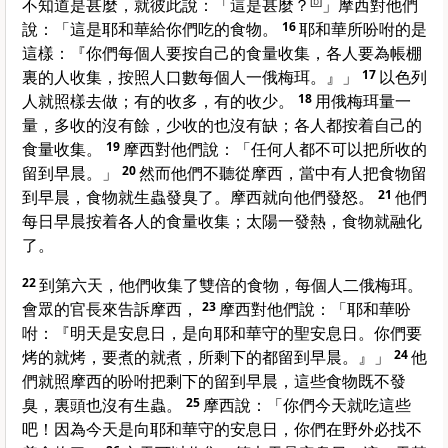
不知道是甚麼，就彼此說：「這是甚麼？
[
b
]
」
摩西
對他們
說：「這是耶和華給你們吃的食物。
16
耶和華所吩咐的是
這樣：『你們每個人要按自己的食量收集，各人要為帳棚
裏的人收集，按照人口數每個人一俄梅珥。』」
17
以色列
人就照樣去做；有的收多，有的收少。
18
用俄梅珥量一
量，多收的沒有餘，少收的也沒有缺；各人都按着自己的
食量收集。
19
摩西
對他們說：「任何人都不可以把所收的
留到早晨。」
20
然而他們不聽從
摩西
，當中有人把食物留
到早晨，食物就生蟲發臭了。
摩西
就向他們發怒。
21
他們
每日早晨按着各人的食量收集；太陽一發熱，食物就融化
了。
22
到第六天，他們收集了雙倍的食物，每個人二俄梅珥。
會眾的官長來告訴
摩西
，
23
摩西
對他們說：「耶和華吩
咐：『明天是安息日，是向耶和華守的聖安息日。你們要
烤的就烤，要煮的就煮，所剩下的都留到早晨。』」
24
他
們就照
摩西
的吩咐把剩下的留到早晨，這些食物既不發
臭，裏頭也沒有生蟲。
25
摩西
說：「你們今天就吃這些
吧！因為今天是向耶和華守的安息日，你們在野外必找不