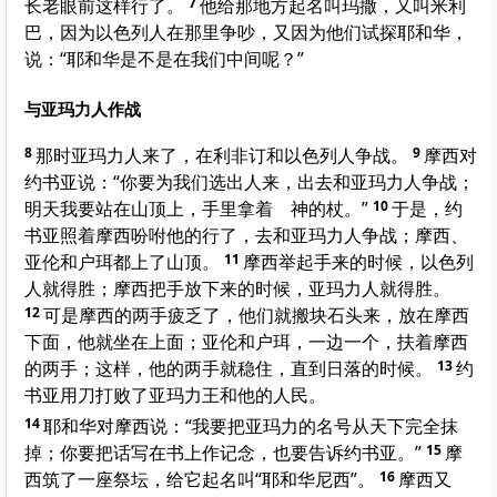
长老眼前这样行了。
7
他给那地方起名叫玛撒，又叫米利
巴，因为以色列人在那里争吵，又因为他们试探耶和华，
说：“耶和华是不是在我们中间呢？”
与亚玛力人作战
8
那时亚玛力人来了，在利非订和以色列人争战。
9
摩西对
约书亚说：“你要为我们选出人来，出去和亚玛力人争战；
明天我要站在山顶上，手里拿着 神的杖。”
10
于是，约
书亚照着摩西吩咐他的行了，去和亚玛力人争战；摩西、
亚伦和户珥都上了山顶。
11
摩西举起手来的时候，以色列
人就得胜；摩西把手放下来的时候，亚玛力人就得胜。
12
可是摩西的两手疲乏了，他们就搬块石头来，放在摩西
下面，他就坐在上面；亚伦和户珥，一边一个，扶着摩西
的两手；这样，他的两手就稳住，直到日落的时候。
13
约
书亚用刀打败了亚玛力王和他的人民。
14
耶和华对摩西说：“我要把亚玛力的名号从天下完全抹
掉；你要把话写在书上作记念，也要告诉约书亚。”
15
摩
西筑了一座祭坛，给它起名叫“耶和华尼西”。
16
摩西又