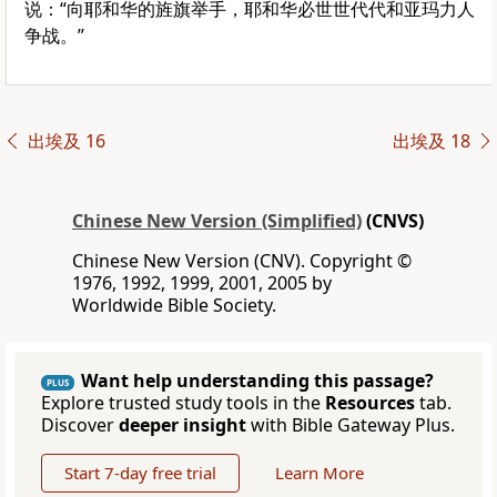
说：“向耶和华的旌旗举手，耶和华必世世代代和亚玛力人
争战。”
出埃及 16
出埃及 18
Chinese New Version (Simplified)
(CNVS)
Chinese New Version (CNV). Copyright ©
1976, 1992, 1999, 2001, 2005 by
Worldwide Bible Society.
Want help understanding this passage?
PLUS
Explore trusted study tools in the
Resources
tab.
Discover
deeper insight
with Bible Gateway Plus.
Start 7-day free trial
Learn More