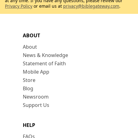
at any time. If you have any questions, please review our
Privacy Policy
or email us at
privacy@biblegateway.com
.
ABOUT
About
News & Knowledge
Statement of Faith
Mobile App
Store
Blog
Newsroom
Support Us
HELP
FAQs