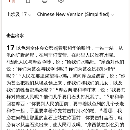
出埃及 17
Chinese New Version (Simplified)
击盘出水
17
以色列全体会众都照着耶和华的吩咐，一站一站，从
汛的旷野起程，在利非订安营。在那里人民没有水喝。
2
因此人民与摩西争吵，说：“给我们水喝吧。”摩西对他们
说：“你们为甚么与我争吵呢？你们为甚么试探耶和华
呢？”
3
人民在那里渴望得水喝，就向摩西发怨言，说：“你
为甚么把我们从埃及领上来，使我们和我们的儿女，以及
我们的牲畜都渴死呢？”
4
摩西向耶和华呼求，说：“我要怎
样对待这人民呢？他们几乎要用石头打死我了。”
5
耶和华
回答摩西：“你要到人民的面前，要带着以色列的几个长老
和你一起，手里要拿着你先前击打河水的杖。
6
看哪，我
必在何烈山那里的盘石上站在你面前；你要击打盘石，就
必有水从盘石流出来，使人民可以喝。”摩西就在以色列的