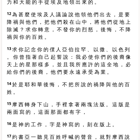
力 和 大 能 的 手 從 埃 及 地 領 出 來 的 。
12
為 甚 麼 使 埃 及 人 議 論 說 他 領 他 們 出 去 ， 是 要
降 禍 與 他 們 ， 把 他 們 殺 在 山 中 ， 將 他 們 從 地 上
除 滅 ？ 求 你 轉 意 ， 不 發 你 的 烈 怒 ， 後 悔 ， 不 降
禍 與 你 的 百 姓 。
13
求 你 記 念 你 的 僕 人 亞 伯 拉 罕 、 以 撒 、 以 色 列
。 你 曾 指 著 自 己 起 誓 說 ： 我 必 使 你 們 的 後 裔 像
天 上 的 星 那 樣 多 ， 並 且 我 所 應 許 的 這 全 地 ， 必
給 你 們 的 後 裔 ， 他 們 要 永 遠 承 受 為 業 。
14
於 是 耶 和 華 後 悔 ， 不 把 所 說 的 禍 降 與 他 的 百
姓 。
15
摩 西 轉 身 下 山 ， 手 裡 拿 著 兩 塊 法 版 。 這 版 是
兩 面 寫 的 ， 這 面 那 面 都 有 字 ，
16
是 神 的 工 作 ， 字 是 神 寫 的 ， 刻 在 版 上 。
17
約 書 亞 一 聽 見 百 姓 呼 喊 的 聲 音 ， 就 對 摩 西 說