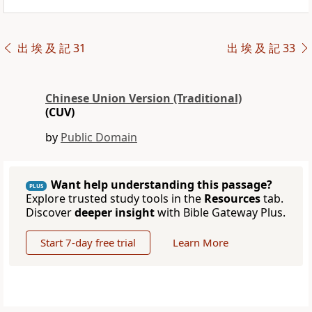
出 埃 及 記 31
出 埃 及 記 33
Chinese Union Version (Traditional)
(CUV)
by
Public Domain
Want help understanding this passage?
PLUS
Explore trusted study tools in the
Resources
tab.
Discover
deeper insight
with Bible Gateway Plus.
Start 7-day free trial
Learn More