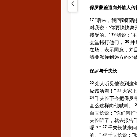
保罗蒙差遣向外族人传
17
“后来，我回到耶
对我说：‘你要快快
接受的。’
19
我说：‘
会堂拷打他们，
20
并
在场，表示同意，并且
我要派你到远方的外族
保罗与千夫长
22
众人听见他说到这
应该活着！”
23
大家正
24
千夫长下令把保罗
甚么这样向他喊叫。
百夫长说：“你们鞭打
夫长听了，就去报告
呢？”
27
千夫长就来问
的。”
28
千夫长说：“