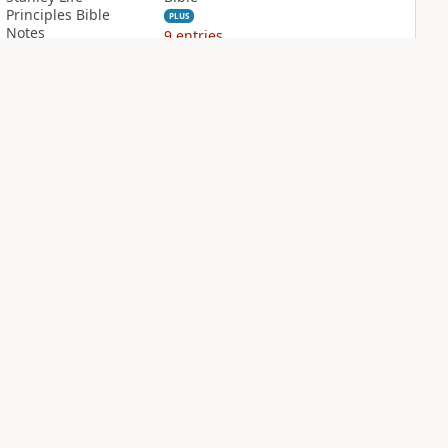
Principles Bible
PLUS
Notes
9
entries
PLUS
7
entries
NIV Biblical
NIV Case for Christ
Theology Study
Study Bible
Bible
PLUS
10
entries
PLUS
22
entries
Sign Up for Bible Gateway: News