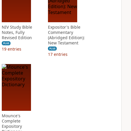
NIV Study Bible
Expositor's Bible
Notes, Fully
Commentary
Revised Edition
(Abridged Edition):
New Testament
PLUS
19
entries
PLUS
17
entries
Mounce's
Complete
Expository