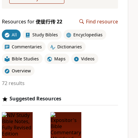
Resources for
使徒行传 22
Find resource
All
Study Bibles
Encyclopedias
Commentaries
Dictionaries
Bible Studies
Maps
Videos
Overview
72 results
Suggested Resources