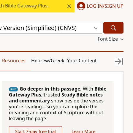
h Bible Gateway Plus.
LOG IN/SIGN UP
Version (Simplified) (CNVS)
Font Size
Resources
Hebrew/Greek
Your Content
Go deeper in this passage.
With
Bible
PLUS
Gateway Plus
, trusted
Study Bible notes
and commentary
show beside the verses
you're reading—so you can explore the
meaning and context of Scripture without
leaving the page.
Start 7-day free trial
Learn More