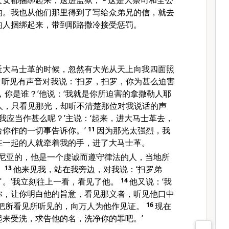
女女都捆绑起来，送进监狱，
这是大祭司和全公
的。我也从他们那里得到了写给众弟兄的信，就去
的人捆绑起来，带到耶路撒冷接受惩罚。
近大马士革的时候，忽然有大光从天上向我四面照
听见有声音对我说：‘扫罗，扫罗，你为甚么迫害
，你是谁？’他说：‘我就是你所迫害的拿撒勒人耶
人，只看见那光，却听不清楚那位对我说话的声
，我应当作甚么呢？’主说：‘起来，进大马士革去，
你作的一切事告诉你。’
11
因为那光太强烈，我
在一起的人就牵着我的手，进了大马士革。
拿尼亚的，他是一个虔诚而遵守律法的人，当地所
。
13
他来见我，站在我旁边，对我说：‘扫罗弟
。’我立刻往上一看，看见了他。
14
他又说：‘我
你，让你明白他的旨意，看见那义者，听见他口中
把所看见所听见的，向万人为他作见证。
16
现在
起来受洗，求告他的名，洗净你的罪吧。’