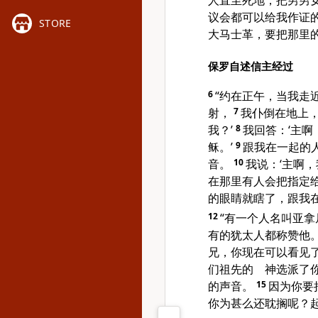
人直至死地，把男男
议会都可以给我作证
STORE
大马士革，要把那里
保罗自述信主经过
6
“约在正午，当我走
射，
7
我仆倒在地上，
我？’
8
我回答：‘主啊
稣。’
9
跟我在一起的
音。
10
我说：‘主啊
在那里有人会把指定给
的眼睛就瞎了，跟我
12
“有一个人名叫亚
有的犹太人都称赞他
兄，你现在可以看见了
们祖先的 神选派了
的声音。
15
因为你要
你为甚么还耽搁呢？