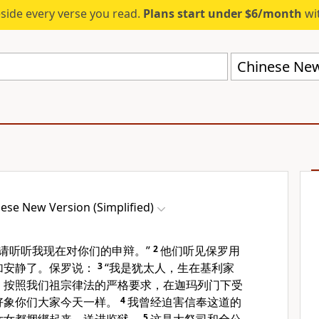
eside every verse you read.
Plans start under $6/month
wit
Chinese New 
ese New Version (Simplified)
请听听我现在对你们的申辩。”
2
他们听见保罗用
加安静了。保罗说：
3
“我是犹太人，生在基利家
，按照我们祖宗律法的严格要求，在迦玛列门下受
好象你们大家今天一样。
4
我曾经迫害信奉这道的
5