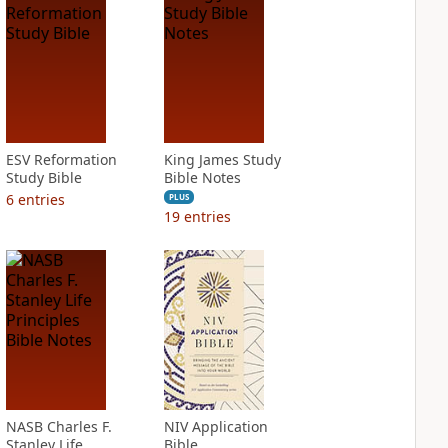
ESV Reformation
King James Study
Study Bible
Bible Notes
6
entries
PLUS
19
entries
NASB Charles F.
NIV Application
Stanley Life
Bible