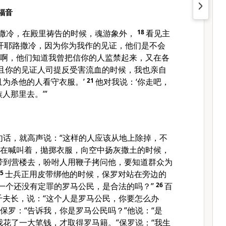
福音
路撒冷，在殿里祷告的时候，魂游象外，
18
看见主
离开耶路撒冷，因为你为我作的见证，他们是不会
主啊，他们知道我曾把信你的人监禁起来，又在各
且你的见证人司提反受害流血的时候，我也亲自
为杀他的人看守衣服。’
21
他对我说：‘你走吧，
人那里去。’”
句话，就高声说：“这样的人应该从地上除掉，不
在喊叫着，拋掷衣服，向空中扬灰撒土的时候，
带到营楼去，吩咐人用鞭子拷问他，要知道群众为
25
士兵正用皮带绑他的时候，保罗对站在旁边的
一个还没有定罪的罗马公民，是合法的吗？”
26
百
千夫长，说：“这个人是罗马公民，你要怎么办
保罗：“告诉我，你是罗马公民吗？”他说：“是
我花了一大笔钱，才取得罗马籍。”保罗说：“我生