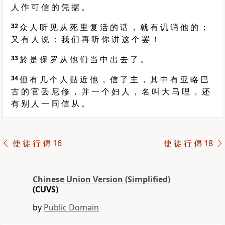
人 作 可 信 的 凭 据 。
32
众 人 听 见 从 死 里 复 活 的 话 ， 就 有 讥 诮 他 的 ；
又 有 人 说 ： 我 们 再 听 你 讲 这 个 罢 ！
33
於 是 保 罗 从 他 们 当 中 出 去 了 。
34
但 有 几 个 人 贴 近 他 ， 信 了 主 ， 其 中 有 亚 略 巴
古 的 官 丢 尼 修 ， 并 一 个 妇 人 ， 名 叫 大 马 哩 ， 还
有 别 人 一 同 信 从 。
使 徒 行 傳 16
使 徒 行 傳 18
Chinese Union Version (Simplified)
(CUVS)
by
Public Domain