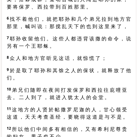
要 将 保 罗 、 西 拉 带 到 百 姓 那 里 。
6
找 不 着 他 们 ， 就 把 耶 孙 和 几 个 弟 兄 拉 到 地 方 官
那 里 ， 喊 叫 说 ： 那 搅 乱 天 下 的 也 到 这 里 来 了 ，
7
耶 孙 收 留 他 们 。 这 些 人 都 违 背 该 撒 的 命 令 ， 说
另 有 一 个 王 耶 稣 。
8
众 人 和 地 方 官 听 见 这 话 ， 就 惊 慌 了 ；
9
於 是 取 了 耶 孙 和 其 馀 之 人 的 保 状 ， 就 释 放 了 他
们 。
10
弟 兄 们 随 即 在 夜 间 打 发 保 罗 和 西 拉 往 庇 哩 亚
去 。 二 人 到 了 ， 就 进 入 犹 太 人 的 会 堂 。
11
这 地 方 的 人 贤 於 帖 撒 罗 尼 迦 的 人 ， 甘 心 领 受
这 道 ， 天 天 考 查 圣 经 ， 要 晓 得 这 道 是 与 不 是 。
12
所 以 他 们 中 间 多 有 相 信 的 ， 又 有 希 利 尼 尊 贵
的 妇 女 ， 男 子 也 不 少 。