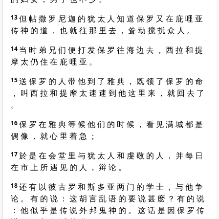
13
但 帖 撒 罗 尼 迦 的 犹 太 人 知 道 保 罗 又 在 庇 哩 亚
传 神 的 道 ， 也 就 往 那 里 去 ， 耸 动 搅 扰 众 人 。
14
当 时 弟 兄 们 便 打 发 保 罗 往 海 边 去 ， 西 拉 和 提
摩 太 仍 住 在 庇 哩 亚 。
15
送 保 罗 的 人 带 他 到 了 雅 典 ， 既 领 了 保 罗 的 命
， 叫 西 拉 和 提 摩 太 速 速 到 他 这 里 来 ， 就 回 去 了
。
16
保 罗 在 雅 典 等 候 他 们 的 时 候 ， 看 见 满 城 都 是
偶 像 ， 就 心 里 着 急 ；
17
於 是 在 会 堂 里 与 犹 太 人 和 虔 敬 的 人 ， 并 每 日
在 市 上 所 遇 见 的 人 ， 辩 论 。
18
还 有 以 彼 古 罗 和 斯 多 亚 两 门 的 学 士 ， 与 他 争
论 。 有 的 说 ： 这 胡 言 乱 语 的 要 说 甚 麽 ？ 有 的 说
： 他 似 乎 是 传 说 外 邦 鬼 神 的 。 这 话 是 因 保 罗 传