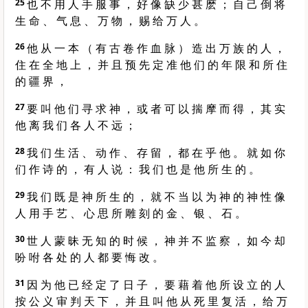
25
也 不 用 人 手 服 事 ， 好 像 缺 少 甚 麽 ； 自 己 倒 将
生 命 、 气 息 、 万 物 ， 赐 给 万 人 。
26
他 从 一 本 （ 有 古 卷 作 血 脉 ） 造 出 万 族 的 人 ，
住 在 全 地 上 ， 并 且 预 先 定 准 他 们 的 年 限 和 所 住
的 疆 界 ，
27
要 叫 他 们 寻 求 神 ， 或 者 可 以 揣 摩 而 得 ， 其 实
他 离 我 们 各 人 不 远 ；
28
我 们 生 活 、 动 作 、 存 留 ， 都 在 乎 他 。 就 如 你
们 作 诗 的 ， 有 人 说 ： 我 们 也 是 他 所 生 的 。
29
我 们 既 是 神 所 生 的 ， 就 不 当 以 为 神 的 神 性 像
人 用 手 艺 、 心 思 所 雕 刻 的 金 、 银 、 石 。
30
世 人 蒙 昧 无 知 的 时 候 ， 神 并 不 监 察 ， 如 今 却
吩 咐 各 处 的 人 都 要 悔 改 。
31
因 为 他 已 经 定 了 日 子 ， 要 藉 着 他 所 设 立 的 人
按 公 义 审 判 天 下 ， 并 且 叫 他 从 死 里 复 活 ， 给 万