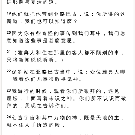
讲 耶 稣 与 复 活 的 道 。
19
他 们 就 把 他 带 到 亚 略 巴 古 ， 说 ： 你 所 讲 的 这
新 道 ， 我 们 也 可 以 知 道 麽 ？
20
因 为 你 有 些 奇 怪 的 事 传 到 我 们 耳 中 ， 我 们 愿
意 知 道 这 些 事 是 甚 麽 意 思 。
21
（ 雅 典 人 和 住 在 那 里 的 客 人 都 不 顾 别 的 事 ，
只 将 新 闻 说 说 听 听 。 ）
22
保 罗 站 在 亚 略 巴 古 当 中 ， 说 ： 众 位 雅 典 人 哪
， 我 看 你 们 凡 事 很 敬 畏 鬼 神 。
23
我 游 行 的 时 候 ， 观 看 你 们 所 敬 拜 的 ， 遇 见 一
座 坛 ， 上 面 写 着 未 识 之 神 。 你 们 所 不 认 识 而 敬
拜 的 ， 我 现 在 告 诉 你 们 。
24
创 造 宇 宙 和 其 中 万 物 的 神 ， 既 是 天 地 的 主 ，
就 不 住 人 手 所 造 的 殿 ，