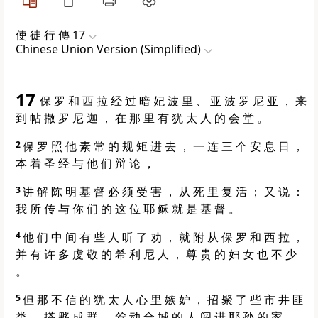
使 徒 行 傳 17
Chinese Union Version (Simplified)
17
保 罗 和 西 拉 经 过 暗 妃 波 里 、 亚 波 罗 尼 亚 ， 来
到 帖 撒 罗 尼 迦 ， 在 那 里 有 犹 太 人 的 会 堂 。
2
保 罗 照 他 素 常 的 规 矩 进 去 ， 一 连 三 个 安 息 日 ，
本 着 圣 经 与 他 们 辩 论 ，
3
讲 解 陈 明 基 督 必 须 受 害 ， 从 死 里 复 活 ； 又 说 ：
我 所 传 与 你 们 的 这 位 耶 稣 就 是 基 督 。
4
他 们 中 间 有 些 人 听 了 劝 ， 就 附 从 保 罗 和 西 拉 ，
并 有 许 多 虔 敬 的 希 利 尼 人 ， 尊 贵 的 妇 女 也 不 少
。
5
但 那 不 信 的 犹 太 人 心 里 嫉 妒 ， 招 聚 了 些 市 井 匪
类 ， 搭 夥 成 群 ， 耸 动 合 城 的 人 闯 进 耶 孙 的 家 ，