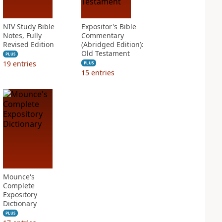
NIV Study Bible
Expositor's Bible
Notes, Fully
Commentary
Revised Edition
(Abridged Edition):
Old Testament
PLUS
19
entries
PLUS
15
entries
Mounce's
Complete
Expository
Dictionary
PLUS