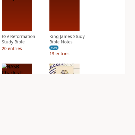
ESV Reformation
King James Study
Study Bible
Bible Notes
20
entries
PLUS
13
entries
NASB Charles F.
NIV Application
Stanley Life
Bible
Principles Bible
PLUS
Notes
7
entries