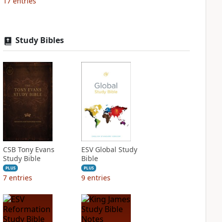
17
entries
Study Bibles
CSB Tony Evans
ESV Global Study
Study Bible
Bible
PLUS
PLUS
7
entries
9
entries