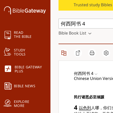
Trusted study Bible
READ
Bible Book List
THE BIBLE
STUDY
TOOLS
BIBLE GATEWAY
PLUS
何西阿书 4
Chinese Union Versi
BIBLE NEWS
民行诸恶必至倾踬
EXPLORE
MORE
4
以色列
人哪，你们