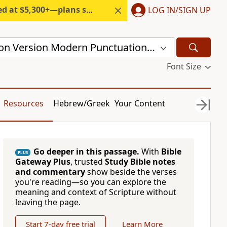
300+—plans start under $6/month.
LOG IN/SIGN UP
Chinese Union Version Modern Punctuation (Simplified) (CUVMPS)
Font Size
Resources
Hebrew/Greek
Your Content
Go deeper in this passage.
With
Bible
PLUS
Gateway Plus
, trusted
Study Bible notes
and commentary
show beside the verses
you're reading—so you can explore the
meaning and context of Scripture without
leaving the page.
Start 7-day free trial
Learn More