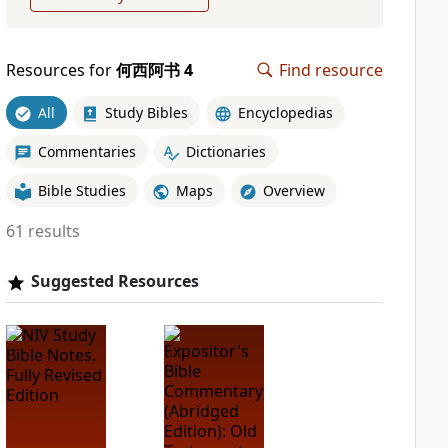
Resources for
何西阿书 4
Find resource
All
Study Bibles
Encyclopedias
Commentaries
Dictionaries
Bible Studies
Maps
Overview
61 results
Suggested Resources