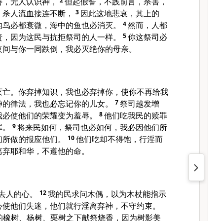
善，无人认识神，
2
但起假誓，不践前言，杀害，
，杀人流血接连不断，
3
因此这地悲哀，其上的
的鸟必都衰微，海中的鱼也必消灭。
4
然而，人都
责，因为这民与抗拒祭司的人一样。
5
你这祭司必
夜间与你一同跌倒，我必灭绝你的母亲。
灭亡。你弃掉知识，我也必弃掉你，使你不再给我
神的律法，我也必忘记你的儿女。
7
祭司越发增
我必使他们的荣耀变为羞辱。
8
他们吃我民的赎罪
罪。
9
将来民如何，祭司也必如何，我必因他们所
们所做的报应他们。
10
他们吃却不得饱，行淫而
离弃耶和华，不遵他的命。
去人的心。
12
我的民求问木偶，以为木杖能指示
心使他们失迷，他们就行淫离弃神，不守约束。
的橡树、杨树、栗树之下献祭烧香，因为树影美