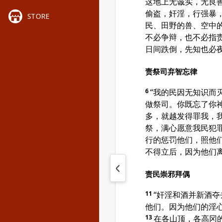
这地上无诚实，无良
偷盗，奸淫，行强暴
STORE
民、田野的兽、空中
不必争辩，也不必指
日间跌倒，先知也必
责祭司弃智忘律
6
“我的民因无知识而
做祭司。你既忘了你
多，就越发得罪我，
祭，满心愿意我民犯
行的惩罚他们，照他
不得立后，因为他们
责民崇邪拜偶
11
“奸淫和酒并新酒夺
他们。因为他们的淫
13
在各山顶，各高冈