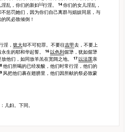
儿淫乱，你们的新妇
[
a
]
行淫。
14
你们的女儿淫乱，
却不惩罚她们，因为你们自己离群与娼妓同居，与
知的民必致倾倒！
行淫，
犹大
却不可犯罪。不要往
吉甲
去，不要上
着永生的耶和华起誓。
16
以色列
倔犟，犹如倔犟
要放他们，如同放羊羔在宽阔之地。
17
以法莲
亲
18
他们所喝的已经发酸，他们时常行淫，他们的
19
风把他们裹在翅膀里，他们因所献的祭必致蒙
：儿妇。下同。