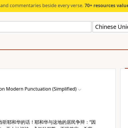
s and commentaries beside every verse.
70+ resources valued at $5,
on Modern Punctuation (Simplified)
当听耶和华的话！耶和华与这地的居民争辩：“因