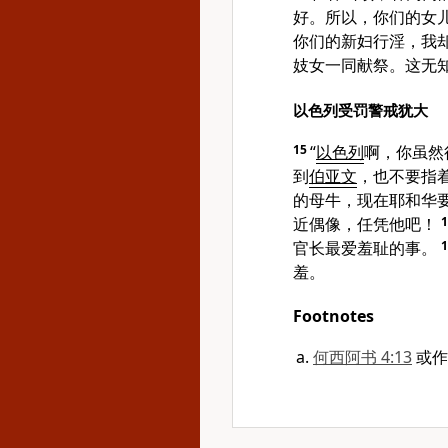
好。所以，你们的女
你们的新妇行淫，我
妓女一同献祭。这无
以色列受罚警戒犹大
15
“
以色列
啊，你虽然
到
伯亚文
，也不要指
的母牛，现在耶和华
近偶像，任凭他吧！
官长最爱羞耻的事。
羞。
Footnotes
何西阿书 4:13
或作