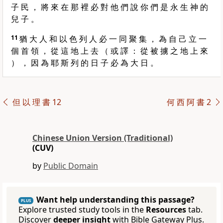
子 民 ， 將 來 在 那 裡 必 對 他 們 說 你 們 是 永 生 神 的
兒 子 。
11
猶 大 人 和 以 色 列 人 必 一 同 聚 集 ， 為 自 己 立 一
個 首 領 ， 從 這 地 上 去 （ 或 譯 ： 從 被 擄 之 地 上 來
） ， 因 為 耶 斯 列 的 日 子 必 為 大 日 。
但 以 理 書 12
何 西 阿 書 2
Chinese Union Version (Traditional)
(CUV)
by
Public Domain
Want help understanding this passage?
PLUS
Explore trusted study tools in the
Resources
tab.
Discover
deeper insight
with Bible Gateway Plus.