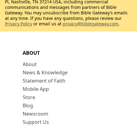
Pl, Nashville, TN 37214 USA, including commercial
communications and messages from partners of Bible
Gateway. You may unsubscribe from Bible Gateway’s emails
at any time. If you have any questions, please review our
Privacy Policy
or email us at
privacy@biblegateway.com
.
ABOUT
About
News & Knowledge
Statement of Faith
Mobile App
Store
Blog
Newsroom
Support Us