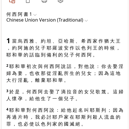
何 西 阿 書 1
Chinese Union Version (Traditional)
1
當 烏 西 雅 、 約 坦 、 亞 哈 斯 、 希 西 家 作 猶 大 王
， 約 阿 施 的 兒 子 耶 羅 波 安 作 以 色 列 王 的 時 候 ，
耶 和 華 的 話 臨 到 備 利 的 兒 子 何 西 阿 。
2
耶 和 華 初 次 與 何 西 阿 說 話 ， 對 他 說 ： 你 去 娶 淫
婦 為 妻 ， 也 收 那 從 淫 亂 所 生 的 兒 女 ； 因 為 這 地
大 行 淫 亂 ， 離 棄 耶 和 華 。
3
於 是 ， 何 西 阿 去 娶 了 滴 拉 音 的 女 兒 歌 篾 。 這 婦
人 懷 孕 ， 給 他 生 了 一 個 兒 子 。
4
耶 和 華 對 何 西 阿 說 ： 給 他 起 名 叫 耶 斯 列 ； 因 為
再 過 片 時 ， 我 必 討 耶 戶 家 在 耶 斯 列 殺 人 流 血 的
罪 ， 也 必 使 以 色 列 家 的 國 滅 絕 。