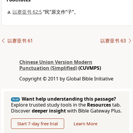
以赛亚书 62:5
“民”原文作“子”。
以赛亚书 61
以赛亚书 63
Chinese Union Version Modern
Punctuation (Simplified)
(CUVMPS)
Copyright © 2011 by Global Bible Initiative
Want help understanding this passage?
PLUS
Explore trusted study tools in the
Resources
tab.
Discover
deeper insight
with Bible Gateway Plus.
Start 7-day free trial
Learn More