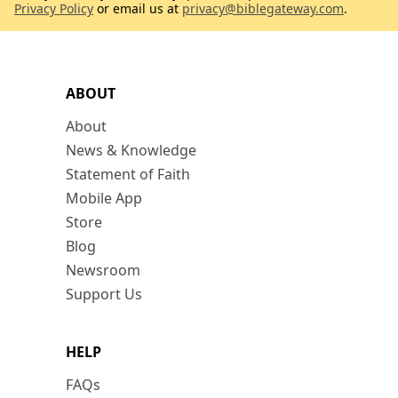
Privacy Policy
or email us at
privacy@biblegateway.com
.
ABOUT
About
News & Knowledge
Statement of Faith
Mobile App
Store
Blog
Newsroom
Support Us
HELP
FAQs