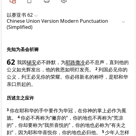
以赛亚书 62
Chinese Union Version Modern Punctuation
(Simplified)
先知为圣会祈祷
62
我因
锡安
必不静默，为
耶路撒冷
必不息声，直到他的
公义如光辉发出，他的救恩如明灯发亮。
2
列国必见你的
公义，列王必见你的荣耀。你必得新名的称呼，是耶和华
亲口所起的。
历述主之应许
3
你在耶和华的手中要作为华冠，在你神的掌上必作为冕
旒。
4
你必不再称为“撇弃的”，你的地也不再称为“荒凉
的”，你却要称为“我所喜悦的”，你的地也必称为“有夫之
妇”，因为耶和华喜悦你，你的地也必归他。
5
少年人怎样