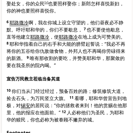
娶处女，你的众民
[
a
]
也要照样娶你；新郎怎样喜悦新妇，
你的神也要照样喜悦你。
6
耶路撒冷
啊，我在你城上设立守望的，他们昼夜必不静
默。呼吁耶和华的，你们不要歇息，
7
也不要使他歇息，
直等他建立
耶路撒冷
，使
耶路撒冷
在地上成为可赞美的。
8
耶和华指着自己的右手和大能的膀臂起誓说：“我必不再
将你的五谷给你仇敌做食物，外邦人也不再喝你劳碌得来
的新酒。
9
唯有那收割的要吃，并赞美耶和华，那聚敛的
要在我圣所的院内喝。”
宣告万民救主莅临当备其道
10
你们当从门经过经过，预备百姓的路；修筑修筑大道，
捡去石头，为万民竖立大旗。
11
看哪，耶和华曾宣告到地
极，对
锡安
的居民说：“你的拯救者来到！他的赏赐在他那
里，他的报应在他面前。”
12
人必称他们为圣民，为耶和
华的赎民，你也必称为被眷顾不撇弃的城。
Footnotes