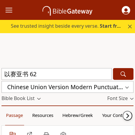
See trusted insight beside every verse.
Start free.
Chinese Union Version Modern Punctuation (Simplified) (CUVMPS)
Bible Book List
Font Size
Passage
Resources
Hebrew/Greek
Your Content