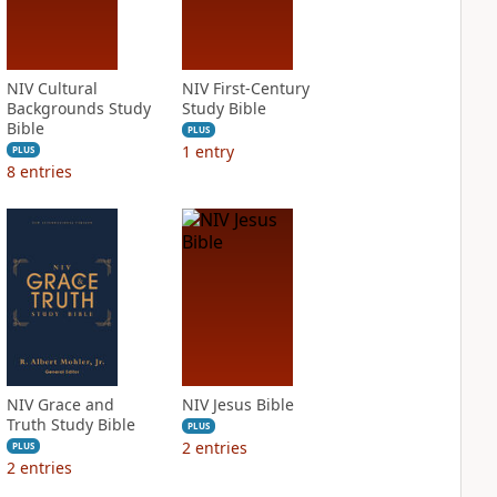
NIV Cultural
NIV First-Century
Backgrounds Study
Study Bible
Bible
PLUS
1
entry
PLUS
8
entries
NIV Grace and
NIV Jesus Bible
Truth Study Bible
PLUS
2
entries
PLUS
2
entries