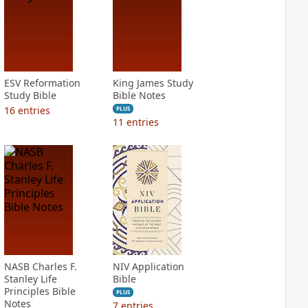
ESV Reformation
King James Study
Study Bible
Bible Notes
16
entries
PLUS
11
entries
NASB Charles F.
NIV Application
Stanley Life
Bible
Principles Bible
PLUS
Notes
7
entries