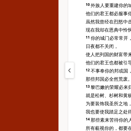
10
外族人要重建你的
他们的君王都必服事
虽然我曾经在烈怒中
现在我却在恩典中怜
11
你的城门必常常开
日夜都不关闭，
使人把列国的财富带
他们的君王也都被引
12
不事奉你的邦或国
那些邦国必全然荒废
13
黎巴嫩的荣耀必来
就是松树、杉树和黄
为要装饰我圣所之地
我也要使我踏足之处
14
那些素来苦待你的
所有藐视你的，都要