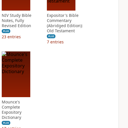
NIV Study Bible
Expositor's Bible
Notes, Fully
Commentary
Revised Edition
(Abridged Edition):
Old Testament
PLUS
23
entries
PLUS
7
entries
Mounce's
Complete
Expository
Dictionary
PLUS