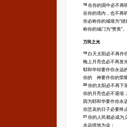
18
在你的国中必不再
在你的境内，也不再
你必称你的城墙为“拯
称你的城门为“赞美”
万民之光
19
白天太阳必不再作
晚上月亮也必不再发
耶和华却要作你永远
你的 神要作你的荣
20
你的太阳必不再下
你的月亮也必不退缩
因为耶和华要作你永
你悲哀的日子必要终
21
你的人民都必成为
永远得地为业；