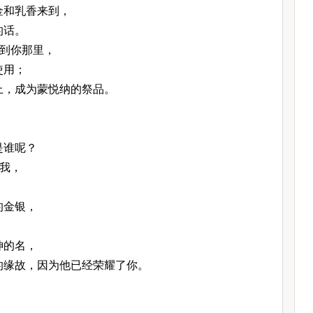
金和乳香来到，
的话。
到你那里，
使用；
上，成为蒙悦纳的祭品。
。
是谁呢？
我，
的金银，
神的名，
的缘故，因为他已经荣耀了你。