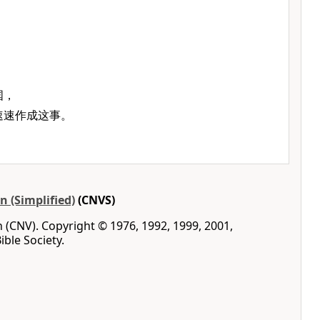
，
，
国，
速速作成这事。
 (Simplified)
(CNVS)
(CNV). Copyright © 1976, 1992, 1999, 2001,
ble Society.