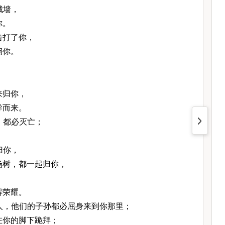
城墙，
你。
击打了你，
悯你。
，
来归你，
导而来。
，都必灭亡；
。
归你，
杨树，都一起归你，
，
得荣耀。
人，他们的子孙都必屈身来到你那里；
在你的脚下跪拜；