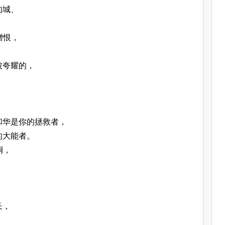
的城、
憎恨，
，
被夸耀的，
和华是你的拯救者，
的大能者。
铜，
长，