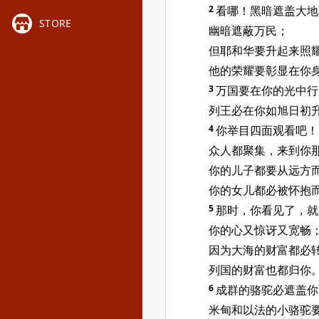
2
看哪！黑暗遮盖大地
STORE
幽暗遮蔽万民；
但耶和华要升起来照
他的荣耀要彰显在你
3
万国要在你的光中行
列王必在你如旭日初
4
你举目四面观看吧！
众人都聚集，来到你
你的儿子都要从远方
你的女儿都必被怀抱
5
那时，你看见了，就
你的心又惊讶又宽畅
因为大海的财富都必
列国的财富也都归你
6
成群的骆驼必遮盖你
米甸和以法的小骆驼