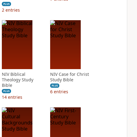
PLUS
2
entries
NIV Biblical
NIV Case for Christ
Theology Study
Study Bible
Bible
PLUS
6
entries
PLUS
14
entries