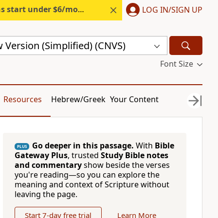
s start under $6/month.
Start free.
LOG IN/SIGN UP
Version (Simplified) (CNVS)
Font Size
Resources
Hebrew/Greek
Your Content
Go deeper in this passage.
With
Bible
PLUS
Gateway Plus
, trusted
Study Bible notes
and commentary
show beside the verses
you're reading—so you can explore the
meaning and context of Scripture without
leaving the page.
Start 7-day free trial
Learn More