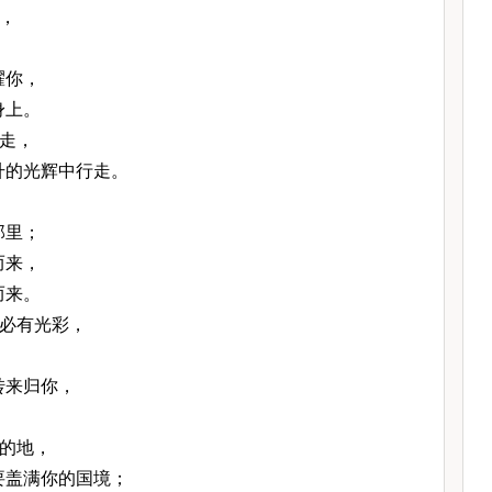
，
耀你，
身上。
走，
升的光辉中行走。
那里；
而来，
而来。
必有光彩，
；
转来归你，
。
的地，
要盖满你的国境；