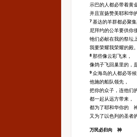
示巴的人都必带着黄
并且宣扬赞美耶和华
7
基达的羊群都必聚集
尼拜约的公羊要供你
牠们必献在我的祭坛
我要荣耀我荣耀的殿
8
那些像云彩飞来，
像鸽子飞回巢里的，
9
众海岛的人都必等候
他施的船队领先，
把你的众子，连他们
都一起从远方带来，
都为了耶和华你的 
又为了以色列的圣者
万民必归向 神