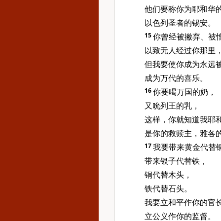
他们要称你为耶和华
以色列圣者的锡安。
15
你曾经被撇弃、被
以致无人经过你那里
但我要使你成为永远
成为万代的喜乐。
16
你要喝万国的奶，
又吮列王的乳，
这样，你就知道我耶
是你的救赎主，雅各
17
我要带来黄金代替
带来银子代替铁，
铜代替木头，
铁代替石头。
我要立和平作你的官
立公义作你的监督。