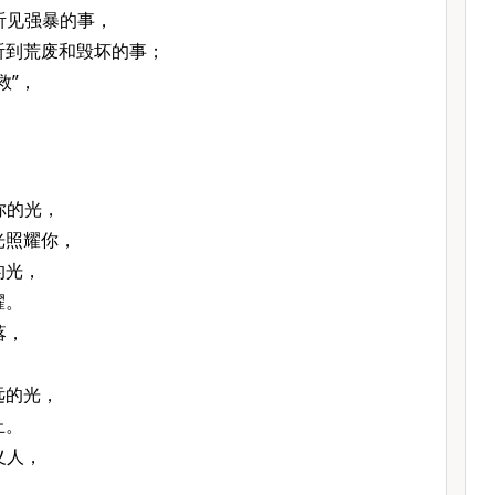
听见强暴的事，
听到荒废和毁坏的事；
救”，
。
你的光，
光照耀你，
的光，
耀。
落，
；
远的光，
止。
义人，