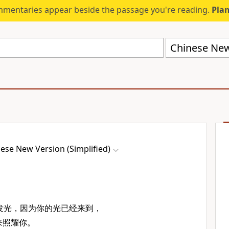
mmentaries appear beside the passage you're reading.
Plan
Chinese New 
ese New Version (Simplified)
发光，因为你的光已经来到，
来照耀你。