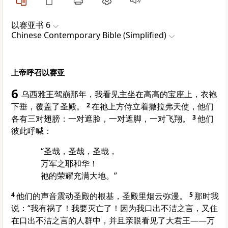
以赛亚书 6
Chinese Contemporary Bible (Simplified)
上帝呼召以赛亚
6
乌西雅王驾崩那年，我看见主坐在高高的宝座上，衣袍
下垂，覆盖了圣殿。
2
在祂上方侍立着撒拉弗天使，他们
各有三对翅膀：一对遮脸，一对遮脚，一对飞翔。
3
他们
彼此呼喊：
“圣哉，圣哉，圣哉，
万军之耶和华！
祂的荣耀充满大地。”
4
他们的声音震动圣殿的根基，圣殿里烟云弥漫。
5
那时我
说：“我有祸了！我要灭亡了！因为我口出不洁之言，又住
在口出不洁之言的人群中，并且亲眼看见了大君王——万