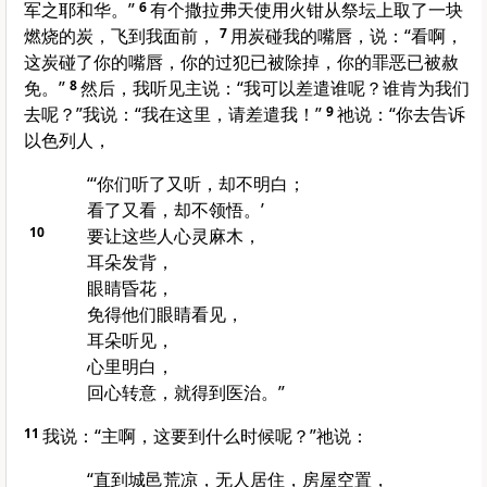
军之耶和华。”
6
有个撒拉弗天使用火钳从祭坛上取了一块
燃烧的炭，飞到我面前，
7
用炭碰我的嘴唇，说：“看啊，
这炭碰了你的嘴唇，你的过犯已被除掉，你的罪恶已被赦
免。”
8
然后，我听见主说：“我可以差遣谁呢？谁肯为我们
去呢？”我说：“我在这里，请差遣我！”
9
祂说：“你去告诉
以色列人，
“‘你们听了又听，却不明白；
看了又看，却不领悟。’
10
要让这些人心灵麻木，
耳朵发背，
眼睛昏花，
免得他们眼睛看见，
耳朵听见，
心里明白，
回心转意，就得到医治。”
11
我说：“主啊，这要到什么时候呢？”祂说：
“直到城邑荒凉，无人居住，房屋空置，