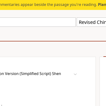
mmentaries appear beside the passage you're reading.
Plan
n Version (Simplified Script) Shen
：