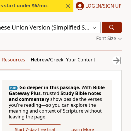
s start under $6/month.
Start free.
LOG IN/SIGN UP
Revised Chinese Union Version (Simplified Script) Shen Edition (RCU17SS)
Font Size
Resources
Hebrew/Greek
Your Content
Go deeper in this passage.
With
Bible
PLUS
Gateway Plus
, trusted
Study Bible notes
and commentary
show beside the verses
you're reading—so you can explore the
meaning and context of Scripture without
leaving the page.
Start 7-day free trial
Learn More