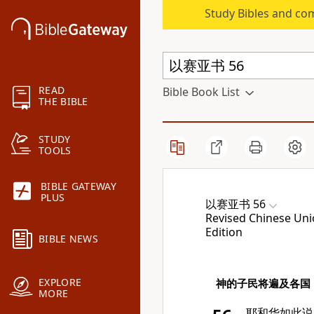
Study Bibles and co
READ
Bible Book List
THE BIBLE
STUDY
TOOLS
BIBLE GATEWAY
PLUS
以赛亚书 56
Revised Chinese Unio
Edition
BIBLE NEWS
EXPLORE
神的子民将遍及各国
MORE
耶和华如此说