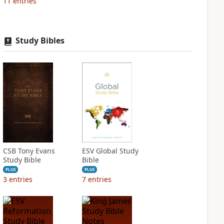
11
entries
Study Bibles
CSB Tony Evans
ESV Global Study
Study Bible
Bible
PLUS
PLUS
3
entries
7
entries