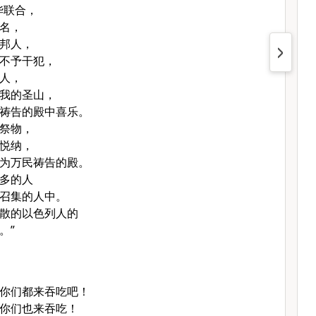
华联合，
名，
邦人，
不予干犯，
人，
我的圣山，
祷告的殿中喜乐。
祭物，
悦纳，
为万民祷告的殿。
多的人
召集的人中。
散的
以色列
人的
。”
你们都来吞吃吧！
你们也来吞吃！