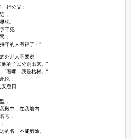
平，行公义；
近，
显现。
予干犯，
恶，
持守的人有福了！”
的外邦人不要说：
和他的子民分别出来。”
：“看哪，我是枯树。”
此说：
的安息日，
监，
我殿中，在我墙内，
名号，
；
远的名，不能剪除。