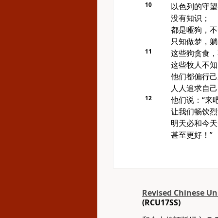
10
以色列
的守望
没有知识；
都是哑狗，不
只知做梦，躺
11
这些狗贪食，
这些牧人不知
他们都偏行己
人人追求自己
12
他们说：“来
让我们畅饮烈
明天必和今天
甚至更好！”
Revised Chinese Uni
(RCU17SS)