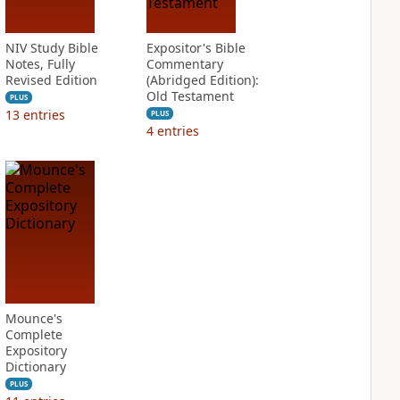
NIV Study Bible
Expositor's Bible
Notes, Fully
Commentary
Revised Edition
(Abridged Edition):
Old Testament
PLUS
13
entries
PLUS
4
entries
Mounce's
Complete
Expository
Dictionary
PLUS