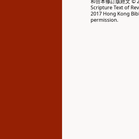
和合本修訂版經文 © 20
Scripture Text of Re
2017 Hong Kong Bibl
permission.