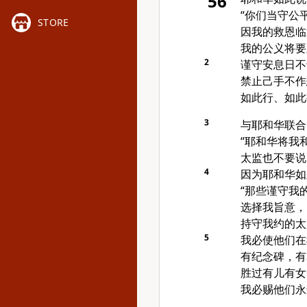
56
“你们当守公
STORE
因我的救恩临
我的公义将要
2
谨守安息日不
禁止己手不作
如此行、如此
3
与耶和华联合
“耶和华将我
太监也不要说
4
因为耶和华如
“那些谨守我
选择我旨意，
持守我约的太
5
我必使他们在
有纪念碑，有
胜过有儿有女
我必赐他们永