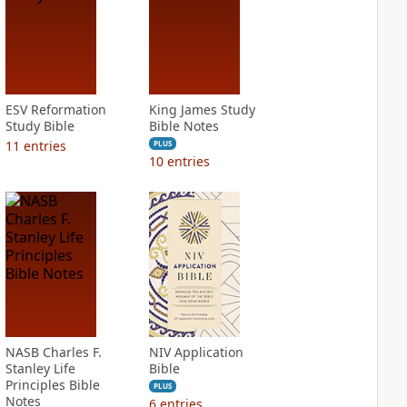
ESV Reformation
King James Study
Study Bible
Bible Notes
11
entries
PLUS
10
entries
NASB Charles F.
NIV Application
Stanley Life
Bible
Principles Bible
PLUS
Notes
6
entries