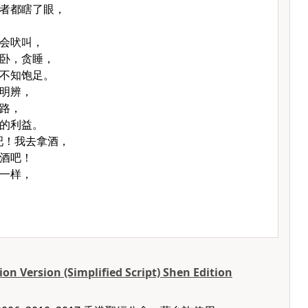
者都瞎了眼，
会吠叫，
卧，贪睡，
不知饱足。
明辨，
路，
的利益。
吧！我去拿酒，
酒吧！
一样，
on Version (Simplified Script) Shen Edition