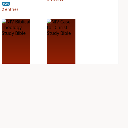
PLUS
2
entries
NIV Biblical
NIV Case for Christ
Theology Study
Study Bible
Bible
PLUS
6
entries
PLUS
12
entries