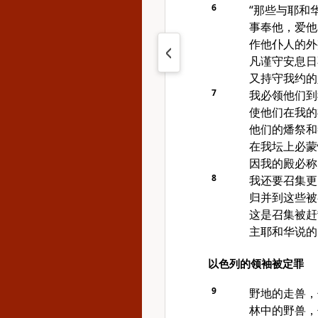
6
“那些与耶和
事奉他，爱他
作他仆人的外
凡谨守安息日
又持守我约的
7
我必领他们到
使他们在我的
他们的燔祭和
在我坛上必蒙
因我的殿必称
8
我还要召集更
归并到这些被
这是召集被赶
主耶和华说的
以色列的领袖被定罪
9
野地的走兽，
林中的野兽，