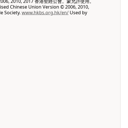
06, 2010, 2017 香港聖經公會。蒙允許使用。
vised Chinese Union Version © 2006, 2010,
e Society.
www.hkbs.org.hk/en/
Used by