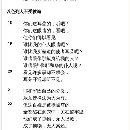
以色列人不受教诲
18
你们这耳聋的，听吧！
你们这眼瞎的，看吧，
使你们得以看见！
19
谁比我的仆人眼瞎呢？
谁比我所差遣的使者耳聋呢？
谁瞎眼像那献身给我的人？
谁瞎眼
[
c
]
像耶和华的仆人呢？
20
看见许多事却不领会，
耳朵开通却听不见。
21
耶和华因自己的公义，
乐意使律法为大为尊。
22
但这百姓是被抢被夺的，
全都陷在洞穴中，关在监牢里；
他们成了掠物，无人拯救，
成了掳物，无人索还。