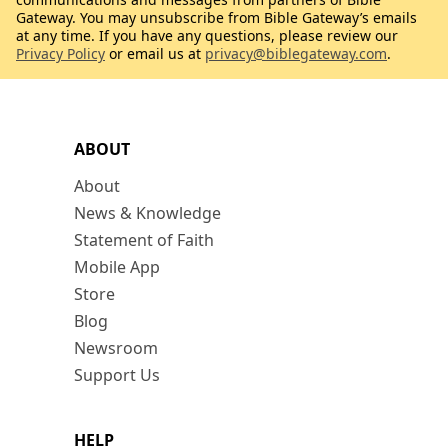
Gateway. You may unsubscribe from Bible Gateway’s emails
at any time. If you have any questions, please review our
Privacy Policy
or email us at
privacy@biblegateway.com
.
ABOUT
About
News & Knowledge
Statement of Faith
Mobile App
Store
Blog
Newsroom
Support Us
HELP