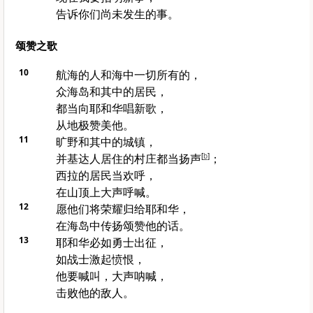
告诉你们尚未发生的事。
颂赞之歌
10
航海的人和海中一切所有的，
众海岛和其中的居民，
都当向耶和华唱新歌，
从地极赞美他。
11
旷野和其中的城镇，
并
基达
人居住的村庄都当扬声
[
b
]
；
西拉
的居民当欢呼，
在山顶上大声呼喊。
12
愿他们将荣耀归给耶和华，
在海岛中传扬颂赞他的话。
13
耶和华必如勇士出征，
如战士激起愤恨，
他要喊叫，大声呐喊，
击败他的敌人。