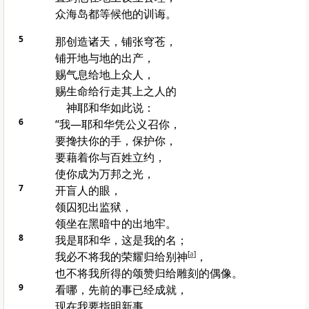
众海岛都等候他的训诲。
5
那创造诸天，铺张穹苍，
铺开地与地的出产，
赐气息给地上众人，
赐生命给行走其上之人的
神耶和华如此说：
6
“我—耶和华凭公义召你，
要搀扶你的手，保护你，
要藉着你与百姓立约，
使你成为万邦之光，
7
开盲人的眼，
领囚犯出监狱，
领坐在黑暗中的出地牢。
8
我是耶和华，这是我的名；
我必不将我的荣耀归给别神
[
a
]
，
也不将我所得的颂赞归给雕刻的偶像。
9
看哪，先前的事已经成就，
现在我要指明新事，