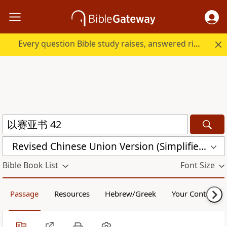
Every question Bible study raises, answered right here.
Revised Chinese Union Version (Simplified Script) Shen Edition (RCU17SS)
Bible Book List
Font Size
Passage
Resources
Hebrew/Greek
Your Content