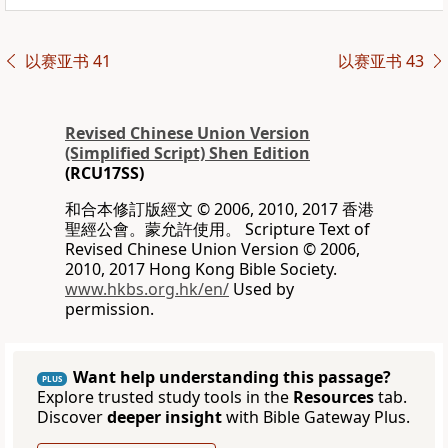
以赛亚书 41
以赛亚书 43
Revised Chinese Union Version
(Simplified Script) Shen Edition
(RCU17SS)
和合本修訂版經文 © 2006, 2010, 2017 香港
聖經公會。蒙允許使用。 Scripture Text of
Revised Chinese Union Version © 2006,
2010, 2017 Hong Kong Bible Society.
www.hkbs.org.hk/en/
Used by
permission.
Want help understanding this passage?
PLUS
Explore trusted study tools in the
Resources
tab.
Discover
deeper insight
with Bible Gateway Plus.