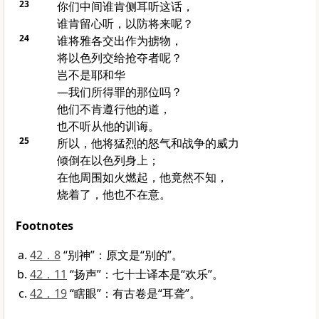
23
你们中间谁肯侧耳听这话，
谁肯留心听，以防将来呢？
24
谁将
雅各
交出作为掳物，
将
以色列
交给抢夺者呢？
岂不是耶和华
—我们所得罪的那位吗？
他们不肯遵行他的道，
也不听从他的训诲。
25
所以，他将猛烈的怒气和战争的威力
倾倒在
以色列
身上；
在他周围如火燃起，他竟然不知，
烧着了，他也不在意。
Footnotes
42．8
“别神”：原文是“别的”。
42．11
“扬声”：七十士译本是“欢乐”。
42．19
“瞎眼”：有古卷是“耳聋”。