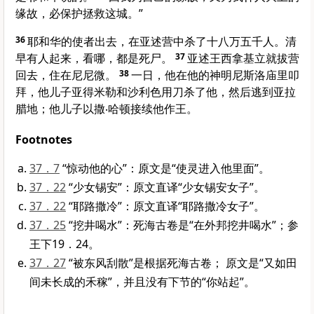
缘故，必保护拯救这城。”
36
耶和华的使者出去，在
亚述
营中杀了十八万五千人。清
早有人起来，看哪，都是死尸。
37
亚述
王
西拿基立
就拔营
回去，住在
尼尼微
。
38
一日，他在他的神明
尼斯洛
庙里叩
拜，他儿子
亚得米勒
和
沙利色
用刀杀了他，然后逃到
亚拉
腊
地；他儿子
以撒‧哈顿
接续他作王。
Footnotes
37．7
“惊动他的心”：原文是“使灵进入他里面”。
37．22
“少女锡安”：原文直译“少女锡安女子”。
37．22
“耶路撒冷”：原文直译“耶路撒冷女子”。
37．25
“挖井喝水”：死海古卷是“在外邦挖井喝水”；参
王下19．24。
37．27
“被东风刮散”是根据死海古卷； 原文是“又如田
间未长成的禾稼”，并且没有下节的“你站起”。