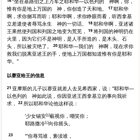
16
“坐在基路伯之上万军之耶和华—
以色列
的 神啊，你，
惟有你是地上万国的 神，你创造了天和地。
17
耶和华
啊，求你侧耳而听；耶和华啊，求你睁眼而看，听
西拿基
立
差遣使者辱骂永生 神的一切话。
18
耶和华啊，
亚述
诸
王果然使列国和列国之地变为荒芜，
19
将列国的神明扔在
火里，因为它们不是神明，是人手所造的，是木头、石
头，所以被灭绝了。
20
耶和华—我们的 神啊，现在求你
救我们脱离
亚述
王的手，使地上万国都知道惟有你是耶和
华。”
以赛亚给王的信息
21
亚摩斯
的儿子
以赛亚
就差人去见
希西家
，说：“耶和华—
以色列
的 神如此说，你因
亚述
王
西拿基立
的事向我祈
求，
22
所以耶和华论他这样说：
‘少女
锡安
[
b
]
藐视你，嘲笑你；
耶路撒冷
[
c
]
向你摇头。
23
“‘你辱骂谁，亵渎谁，