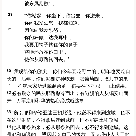
被东风刮散
[
e
]
。
28
“‘你站起，你坐下，你出去，你进来，
你向我发烈怒，我都知道。
29
因你向我发烈怒，
你的狂傲上达我耳中，
我要用钩子钩住你的鼻子，
将嚼环放在你口里，
使你从原路转回去。’
30
“我赐给你的预兆：你们今年要吃野生的，明年也要吃自
长的；后年，你们就要耕种收割，栽葡萄园，吃其中的果
子。
31
犹大
家所逃脱剩余的，仍要往下扎根，向上结果。
32
必有剩余的民从
耶路撒冷
而出；有逃脱的人从
锡安山
而
来。万军之耶和华的热心必成就这事。
33
“所以耶和华论
亚述
王如此说：他必不得来到这城，也不
在这里射箭，不得拿盾牌到城前，也不能建土堆攻城。
34
他从哪条路来，必从那条路回去，必不得来到这城。这
是耶和华说的。
35
因我为自己的缘故，又为我仆人
大卫
的