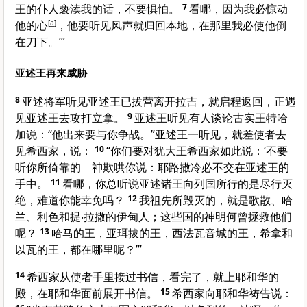
王的仆人亵渎我的话，不要惧怕。
7
看哪，因为我必惊动
他的心
[
a
]
，他要听见风声就归回本地，在那里我必使他倒
在刀下。’”
亚述王再来威胁
8
亚述
将军听见
亚述
王已拔营离开
拉吉
，就启程返回，正遇
见
亚述
王去攻打
立拿
。
9
亚述
王听见有人谈论
古实
王
特哈
加
说：“他出来要与你争战。”
亚述
王一听见，就差使者去
见
希西家
，说：
10
“你们要对
犹大
王
希西家
如此说：‘不要
听你所倚靠的 神欺哄你说：
耶路撒冷
必不交在
亚述
王的
手中。
11
看哪，你总听说
亚述
诸王向列国所行的是尽行灭
绝，难道你能幸免吗？
12
我祖先所毁灭的，就是
歌散
、
哈
兰
、
利色
和
提‧拉撒
的
伊甸
人；这些国的神明何曾拯救他们
呢？
13
哈马
的王，
亚珥拔
的王，
西法瓦音城
的王，
希拿
和
以瓦
的王，都在哪里呢？’”
14
希西家
从使者手里接过书信，看完了，就上耶和华的
殿，在耶和华面前展开书信。
15
希西家
向耶和华祷告说：