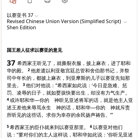
以赛亚书 37
Revised Chinese Union Version (Simplified Script)
Shen Edition
国王差人征求以赛亚的意见
37
希西家
王听见了，就撕裂衣服，披上麻衣，进了耶和
华的殿。
2
他差遣
以利亚敬
宫廷总管和
舍伯那
书记，并祭
司中年长的，都披上麻衣，到
亚摩斯
的儿子
以赛亚
先知那
里去。
3
他们对他说：“
希西家
如此说：‘今日是急难、惩
罚、凌辱的日子，就如婴孩快要出生，却没有力气生产。
4
或许耶和华—你的 神听见
亚述
将军的话，就是他主人
亚
述
王差他来辱骂永生 神的话，耶和华—你的 神就斥责
所听见的这些话。求你为幸存的余民扬声祷告。’”
5
希西家
王的臣仆就来到
以赛亚
那里。
6
以赛亚
对他们
说：“要对你们的主人这样说，耶和华如此说：‘你听见
亚述