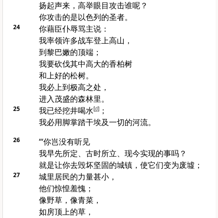
扬起声来，高举眼目攻击谁呢？
你攻击的是
以色列
的圣者。
24
你藉臣仆辱骂主说：
我率领许多战车登上高山，
到
黎巴嫩
的顶端；
我要砍伐其中高大的香柏树
和上好的松树。
我必上到极高之处，
进入茂盛的森林里。
25
我已经挖井喝水
[
d
]
；
我必用脚掌踏干
埃及
一切的河流。
26
“‘你岂没有听见
我早先所定、古时所立、现今实现的事吗？
就是让你去毁坏坚固的城镇，使它们变为废墟；
27
城里居民的力量甚小，
他们惊惶羞愧；
像野草，像青菜，
如房顶上的草，