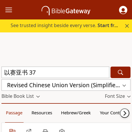
See trusted insight beside every verse.
Start free.
Revised Chinese Union Version (Simplified Script) Shen Edition (RCU17SS)
Bible Book List
Font Size
Passage
Resources
Hebrew/Greek
Your Content