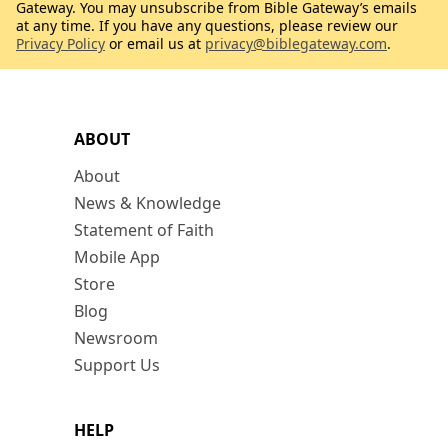
Gateway. You may unsubscribe from Bible Gateway’s emails
at any time. If you have any questions, please review our
Privacy Policy
or email us at
privacy@biblegateway.com
.
ABOUT
About
News & Knowledge
Statement of Faith
Mobile App
Store
Blog
Newsroom
Support Us
HELP