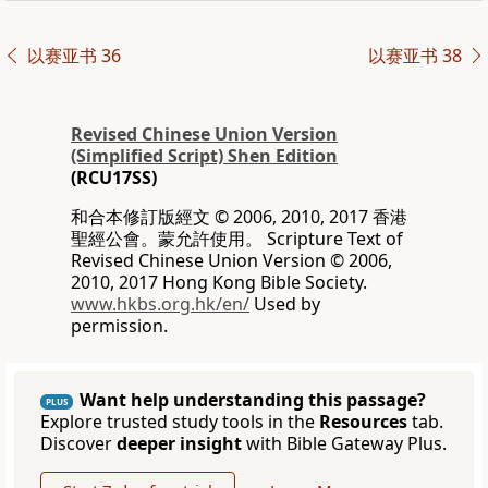
以赛亚书 36
以赛亚书 38
Revised Chinese Union Version
(Simplified Script) Shen Edition
(RCU17SS)
和合本修訂版經文 © 2006, 2010, 2017 香港
聖經公會。蒙允許使用。 Scripture Text of
Revised Chinese Union Version © 2006,
2010, 2017 Hong Kong Bible Society.
www.hkbs.org.hk/en/
Used by
permission.
Want help understanding this passage?
PLUS
Explore trusted study tools in the
Resources
tab.
Discover
deeper insight
with Bible Gateway Plus.