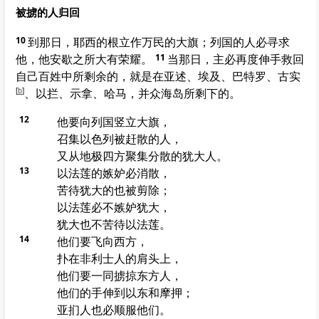
被掳的人归回
10
到那日，
耶西
的根立作万民的大旗；列国的人必寻求
他，他安歇之所大有荣耀。
11
当那日，主必再度伸手救回
自己百姓中所剩余的，就是在
亚述
、
埃及
、
巴特罗
、
古实
[
b
]
、
以拦
、
示拿
、
哈马
，并众海岛所剩下的。
12
他要向列国竖立大旗，
召集
以色列
被赶散的人，
又从地极四方聚集分散的
犹大
人。
13
以法莲
的嫉妒必消散，
苦待
犹大
的也被剪除；
以法莲
必不嫉妒
犹大
，
犹大
也不苦待
以法莲
。
14
他们要飞向西方，
扑在
非利士
人的肩头上，
他们要一同掳掠东方人，
他们的手伸到
以东
和
摩押
；
亚扪
人也必顺服他们。