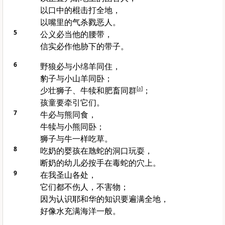
以口中的棍击打全地，
以嘴里的气杀戮恶人。
5
公义必当他的腰带，
信实必作他胁下的带子。
6
野狼必与小绵羊同住，
豹子与小山羊同卧；
少壮狮子、牛犊和肥畜同群
[
a
]
；
孩童要牵引它们。
7
牛必与熊同食，
牛犊与小熊同卧；
狮子与牛一样吃草。
8
吃奶的婴孩在虺蛇的洞口玩耍，
断奶的幼儿必按手在毒蛇的穴上。
9
在我圣山各处，
它们都不伤人，不害物；
因为认识耶和华的知识要遍满全地，
好像水充满海洋一般。