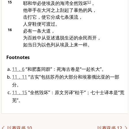
15
耶和华必使
埃及
的海湾全然毁坏
[
c
]
，
他举手在
大河
之上刮起了暴热的风，
击打它，使它分成七条溪流，
人穿鞋便可渡过。
16
必有一条大道，
为百姓中从
亚述
逃脱生还的余民而开，
如当日为
以色列
从
埃及
上来一样。
Footnotes
11．6
“和肥畜同群”：死海古卷是“一起长大”。
11．11
“古实”包括苏丹的大部分和埃塞俄比亚的一部
分。
11．15
“全然毁坏”：原文另译“枯干”；七十士译本是“荒
芜”。
以赛亚书 10
以赛亚书 12