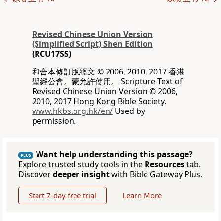
Revised Chinese Union Version
(Simplified Script) Shen Edition
(RCU17SS)
和合本修訂版經文 © 2006, 2010, 2017 香港
聖經公會。蒙允許使用。 Scripture Text of
Revised Chinese Union Version © 2006,
2010, 2017 Hong Kong Bible Society.
www.hkbs.org.hk/en/
Used by
permission.
Want help understanding this passage?
PLUS
Explore trusted study tools in the
Resources
tab.
Discover
deeper insight
with Bible Gateway Plus.
Start 7-day free trial
Learn More