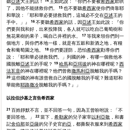
聽
亞述
大王的話！
14
王如此說：『你們不要被
希西家
欺哄
了，因他不能拯救你們。
15
也不要聽
希西家
使你們倚靠耶
和華說：「耶和華必要拯救我們，這城必不交在
亞述
王的
手中。」』
16
不要聽
希西家
的話，因
亞述
王如此說：『你
們要與我和好，出來投降我，各人就可以吃自己葡萄樹和
無花果樹的果子，喝自己井裡的水。
17
等我來領你們到一
個地方，與你們本地一樣，就是有五穀和新酒之地，有糧
食和葡萄園之地。
18
你們要謹防，恐怕
希西家
勸導你們
說：「耶和華必拯救我們。」列國的神，有哪一個救他本
國脫離
亞述
王的手呢？
19
哈馬
和
亞珥拔
的神在哪裡呢？
西
法瓦音
的神在哪裡呢？他們曾救
撒馬利亞
脫離我的手嗎？
20
這些國的神有誰曾救自己的國脫離我的手呢？難道耶和
華能救
耶路撒冷
脫離我的手嗎？』」
以拉伯沙基之言告希西家
21
百姓靜默不言，並不回答一句，因為王曾吩咐說：「不
要回答他。」
22
當下，
希勒家
的兒子家宰
以利亞敬
，和書
記
舍伯那
並
亞薩
的兒子史官
約亞
，都撕裂衣服來到
希西家