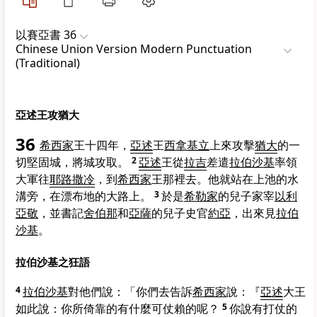
以賽亞書 36
Chinese Union Version Modern Punctuation
(Traditional)
亞述王攻猶大
36
希西家
王十四年，
亞述
王
西拿基立
上來攻擊
猶大
的一
切堅固城，將城攻取。
2
亞述
王從
拉吉
差遣
拉伯沙基
率領
大軍往
耶路撒冷
，到
希西家
王那裡去。他就站在上池的水
溝旁，在漂布地的大路上。
3
於是
希勒家
的兒子家宰
以利
亞敬
，並書記
舍伯那
和
亞薩
的兒子史官
約亞
，出來見
拉伯
沙基
。
拉伯沙基之狂語
4
拉伯沙基
對他們說：「你們去告訴
希西家
說：『
亞述
大王
如此說：你所倚靠的有什麼可仗賴的呢？
5
你說有打仗的