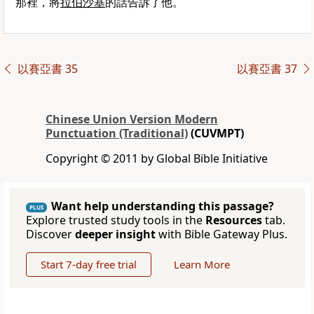
那裡，將
拉伯沙基
的話告訴了他。
以賽亞書 35
以賽亞書 37
Chinese Union Version Modern
Punctuation (Traditional)
(CUVMPT)
Copyright © 2011 by Global Bible Initiative
Want help understanding this passage?
PLUS
Explore trusted study tools in the
Resources
tab.
Discover
deeper insight
with Bible Gateway Plus.
Start 7-day free trial
Learn More