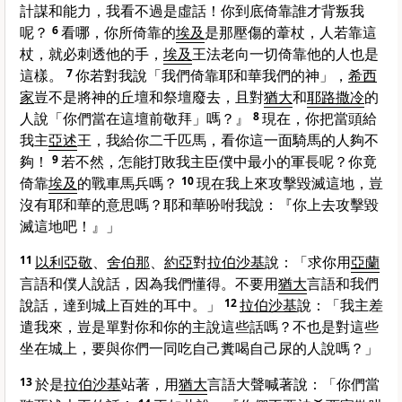
計謀和能力，我看不過是虛話！你到底倚靠誰才背叛我
呢？
6
看哪，你所倚靠的
埃及
是那壓傷的葦杖，人若靠這
杖，就必刺透他的手，
埃及
王法老向一切倚靠他的人也是
這樣。
7
你若對我說「我們倚靠耶和華我們的神」，
希西
家
豈不是將神的丘壇和祭壇廢去，且對
猶大
和
耶路撒冷
的
人說「你們當在這壇前敬拜」嗎？』
8
現在，你把當頭給
我主
亞述
王，我給你二千匹馬，看你這一面騎馬的人夠不
夠！
9
若不然，怎能打敗我主臣僕中最小的軍長呢？你竟
倚靠
埃及
的戰車馬兵嗎？
10
現在我上來攻擊毀滅這地，豈
沒有耶和華的意思嗎？耶和華吩咐我說：『你上去攻擊毀
滅這地吧！』」
11
以利亞敬
、
舍伯那
、
約亞
對
拉伯沙基
說：「求你用
亞蘭
言語和僕人說話，因為我們懂得。不要用
猶大
言語和我們
說話，達到城上百姓的耳中。」
12
拉伯沙基
說：「我主差
遣我來，豈是單對你和你的主說這些話嗎？不也是對這些
坐在城上，要與你們一同吃自己糞喝自己尿的人說嗎？」
13
於是
拉伯沙基
站著，用
猶大
言語大聲喊著說：「你們當