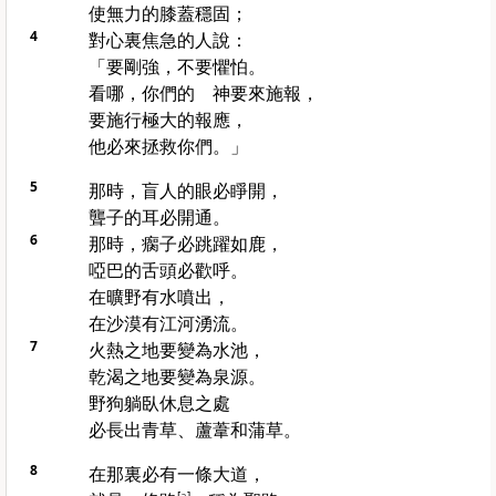
使無力的膝蓋穩固；
4
對心裏焦急的人說：
「要剛強，不要懼怕。
看哪，你們的 神要來施報，
要施行極大的報應，
他必來拯救你們。」
5
那時，盲人的眼必睜開，
聾子的耳必開通。
6
那時，瘸子必跳躍如鹿，
啞巴的舌頭必歡呼。
在曠野有水噴出，
在沙漠有江河湧流。
7
火熱之地要變為水池，
乾渴之地要變為泉源。
野狗躺臥休息之處
必長出青草、蘆葦和蒲草。
8
在那裏必有一條大道，