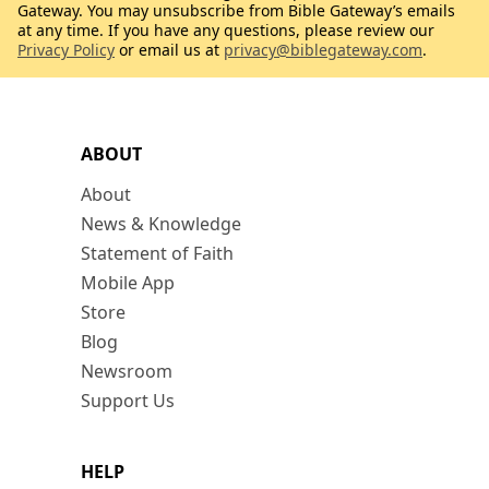
Gateway. You may unsubscribe from Bible Gateway’s emails
at any time. If you have any questions, please review our
Privacy Policy
or email us at
privacy@biblegateway.com
.
ABOUT
About
News & Knowledge
Statement of Faith
Mobile App
Store
Blog
Newsroom
Support Us
HELP