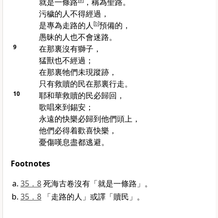
就是一條路
[
a
]
，稱為聖路。
污穢的人不得經過，
是專為走路的人
[
b
]
預備的，
愚昧的人也不會迷路。
9
在那裏沒有獅子，
猛獸也不經過；
在那裏牠們未現蹤跡，
只有救贖的民在那裏行走。
10
耶和華救贖的民必歸回，
歌唱來到
錫安
；
永遠的快樂必歸到他們頭上，
他們必得着歡喜快樂，
憂傷嘆息盡都逃避。
Footnotes
35．8
死海古卷沒有「就是一條路」。
35．8
「走路的人」或譯「贖民」。