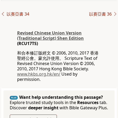
以賽亞書 34
以賽亞書 36
Revised Chinese Union Version
(Traditional Script) Shen Edition
(RCU17TS)
和合本修訂版經文 © 2006, 2010, 2017 香港
聖經公會。蒙允許使用。 Scripture Text of
Revised Chinese Union Version © 2006,
2010, 2017 Hong Kong Bible Society.
www.hkbs.org.hk/en/
Used by
permission.
Want help understanding this passage?
PLUS
Explore trusted study tools in the
Resources
tab.
Discover
deeper insight
with Bible Gateway Plus.