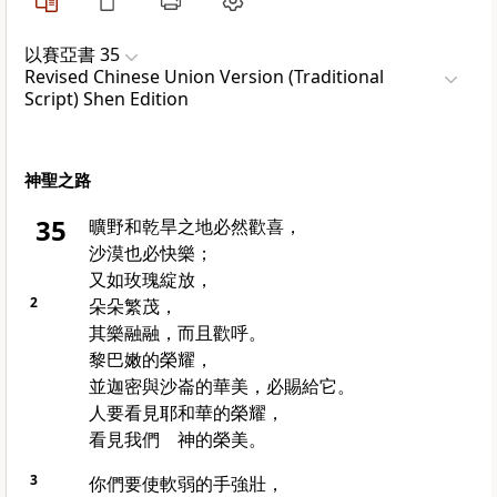
以賽亞書 35
Revised Chinese Union Version (Traditional
Script) Shen Edition
神聖之路
35
曠野和乾旱之地必然歡喜，
沙漠也必快樂；
又如玫瑰綻放，
2
朵朵繁茂，
其樂融融，而且歡呼。
黎巴嫩
的榮耀，
並
迦密
與
沙崙
的華美，必賜給它。
人要看見耶和華的榮耀，
看見我們 神的榮美。
3
你們要使軟弱的手強壯，