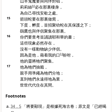
山羊鬼魔要與同伴對唱，
莉莉絲
[
b
]
必在那裏棲身，
為自己尋找安歇之處。
15
箭頭蛇要在那裏做窩，
下蛋，孵蛋，並招聚幼蛇在其保護之下；
鷂鷹也與伴侶聚集在那裏。
16
你們要查考並誦讀耶和華的書；
這些現象必然存在，
沒有一樣動物缺少伴侶。
因為是他，藉着我的口
[
c
]
吩咐，
他的靈將牠們聚集。
17
他為牠們抽籤，
親手用準繩為牠們分地；
直到牠們永遠得地為業，
世世代代住在其間。
Footnotes
34．5
「將要顯現」是根據死海古卷；原文是「已經喝