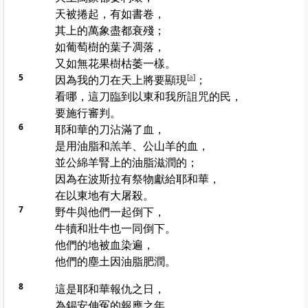
天被捲起，有如書卷，
其上的萬象盡都衰殘；
如葡萄樹的葉子凋落，
又如無花果樹枯萎一樣。
5
因為我的刀在天上將要顯現
[
a
]
；
看哪，這刀臨到
以東
和我所詛咒的民，
要施行審判。
6
耶和華的刀沾滿了血，
是用油脂和羔羊、公山羊的血，
並公綿羊腎上的油脂滋潤的；
因為在
波斯拉
有祭物獻給耶和華，
在
以東
地有大屠殺。
7
野牛與他們一起倒下，
牛犢和壯牛也一同倒下。
他們的地被血染遍，
他們的塵土因油脂肥潤。
8
這是耶和華報仇之日，
為
錫安
伸冤的報應之年。