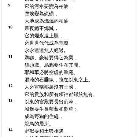
9
它的河水要變為柏油，
塵埃變為硫磺，
大地成為燃燒的柏油，
10
晝夜總不熄滅，
它的煙永遠上騰，
必世世代代成為荒廢，
永永遠遠無人經過。
11
鵜鶘、豪豬要得它為業，
貓頭鷹、烏鴉要住在其間。
耶和華必將空虛的準繩、
混沌的石垂線，拉在
以東
之上。
12
人必宣稱那裏沒有王國，
它的貴族和所有領袖都歸於無有。
13
以東
的宮殿要長出荊棘，
城堡要生長蒺藜和刺草；
成為野狗的住處，
鴕鳥的居所。
14
野獸要和土狼相遇，