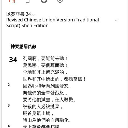
以賽亞書 34
Revised Chinese Union Version (Traditional
Script) Shen Edition
神要懲罰仇敵
34
列國啊，要近前來聽！
萬民哪，要側耳而聽！
全地和其上所充滿的，
世界和其中所出的，都應當聽！
2
因為耶和華向列國發怒，
向他們的全軍發烈怒，
要將他們滅盡，任人殺戮。
3
被殺的人必被拋棄，
屍首臭氣上騰，
諸山為他們的血所融化。
4
天上萬象都要朽壞，