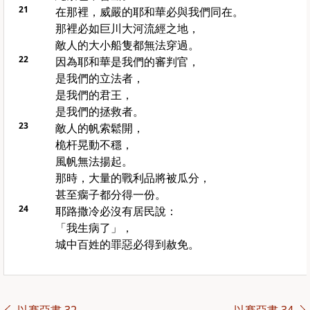
21
在那裡，威嚴的耶和華必與我們同在。
那裡必如巨川大河流經之地，
敵人的大小船隻都無法穿過。
22
因為耶和華是我們的審判官，
是我們的立法者，
是我們的君王，
是我們的拯救者。
23
敵人的帆索鬆開，
桅杆晃動不穩，
風帆無法揚起。
那時，大量的戰利品將被瓜分，
甚至瘸子都分得一份。
24
耶路撒冷必沒有居民說：
「我生病了」，
城中百姓的罪惡必得到赦免。