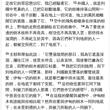
定按它的罪惡懲治它。我已經驅逐它。
12
外國人，就是列
國中兇暴的人，已把它砍斷拋棄。它的枝條掉落山間和一
切谷中，枝子折斷，落在地上一切河道。地上的萬民都離
開它的遮蔭，拋棄了它。
13
空中的飛鳥都棲身在掉落的樹
幹上，野地的走獸也都躺臥在它的枝條中。
14
為了要使水
邊的樹木枝幹不再長高，樹頂也不再高聳入雲；那些得水
滋潤的，不再屹立於其中。因為它們和下到地府的人一
起，都被交與死亡，到了地底下。」
15
主耶和華如此說：「它墜落陰間的那日，我為它遮蓋深
淵，攔住江河，使眾水停流，以表哀悼。我使
黎巴嫩
為它
悲哀，田野的樹木都因它枯萎。
16
我把它扔到陰間，與下
到地府的人一同墜落。那時，列國聽見墜落的響聲就震
驚；
伊甸
一切的樹木，就是
黎巴嫩
中得水滋潤、最佳最美
的樹，在地底下都得了安慰。
17
這些樹也要與它同下陰
間，到被刀所殺的人那裏；它們曾作它的膀臂
[
c
]
，在列國
中曾居住在它的蔭下。
18
在這樣的榮耀與威勢中，
伊甸
樹
木有誰能與你相比呢？然而你要與
伊甸
的樹木一同到地底
下；在未受割禮的人中，與被刀所殺的人一同躺下。