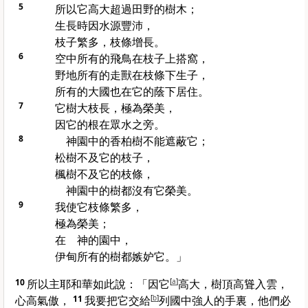
5
所以它高大超過田野的樹木；
生長時因水源豐沛，
枝子繁多，枝條增長。
6
空中所有的飛鳥在枝子上搭窩，
野地所有的走獸在枝條下生子，
所有的大國也在它的蔭下居住。
7
它樹大枝長，極為榮美，
因它的根在眾水之旁。
8
神園中的香柏樹不能遮蔽它；
松樹不及它的枝子，
楓樹不及它的枝條，
神園中的樹都沒有它榮美。
9
我使它枝條繁多，
極為榮美；
在 神的園中，
伊甸
所有的樹都嫉妒它。」
10
所以主耶和華如此說：「因它
[
a
]
高大，樹頂高聳入雲，
心高氣傲，
11
我要把它交給
[
b
]
列國中強人的手裏，他們必