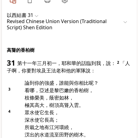
以西結書 31
Revised Chinese Union Version (Traditional
Script) Shen Edition
高聳的香柏樹
31
第十一年三月初一，耶和華的話臨到我，說：
2
「人
子啊，你要對
埃及
王法老和他的軍隊說：
論到你的強盛，誰能與你相比呢？
3
看哪，
亞述
是
黎巴嫩
的香柏樹，
枝條榮美，蔭密如林，
極其高大，樹頂高聳入雲。
4
眾水使它生長，
深水使它長高；
所栽之地有江河環繞，
汊出的水道流至田野的樹木。