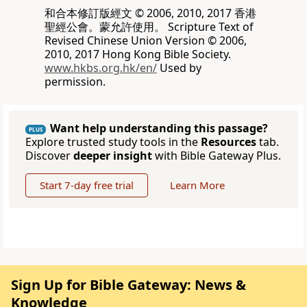
和合本修訂版經文 © 2006, 2010, 2017 香港
聖經公會。蒙允許使用。 Scripture Text of
Revised Chinese Union Version © 2006,
2010, 2017 Hong Kong Bible Society.
www.hkbs.org.hk/en/
Used by
permission.
Want help understanding this passage?
PLUS
Explore trusted study tools in the
Resources
tab.
Discover
deeper insight
with Bible Gateway Plus.
Start 7-day free trial
Learn More
Sign Up for Bible Gateway: News &
Knowledge