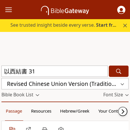
See trusted insight beside every verse.
Start free.
Revised Chinese Union Version (Traditional Script) Shen Edition (RCU17TS)
Bible Book List
Font Size
Passage
Resources
Hebrew/Greek
Your Content