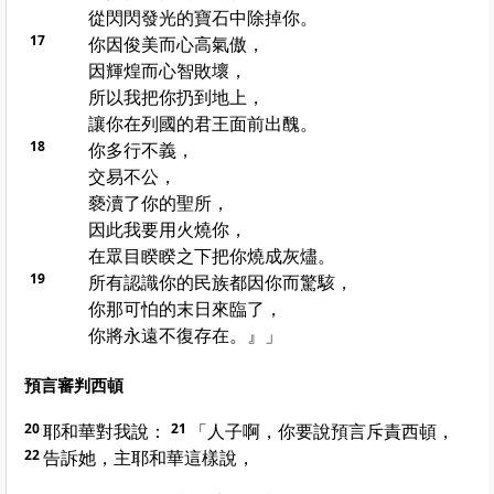
從閃閃發光的寶石中除掉你。
17
你因俊美而心高氣傲，
因輝煌而心智敗壞，
所以我把你扔到地上，
讓你在列國的君王面前出醜。
18
你多行不義，
交易不公，
褻瀆了你的聖所，
因此我要用火燒你，
在眾目睽睽之下把你燒成灰燼。
19
所有認識你的民族都因你而驚駭，
你那可怕的末日來臨了，
你將永遠不復存在。』」
預言審判西頓
20
耶和華對我說：
21
「人子啊，你要說預言斥責西頓，
22
告訴她，主耶和華這樣說，