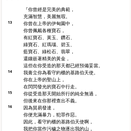
『你曾經是完美的典範，
充滿智慧，美麗無瑕。
13
你曾在上帝的伊甸園中，
你曾佩戴各種寶石，
有紅寶石、黃玉、鑽石、
綠寶石、紅瑪瑙、碧玉、
藍寶石、綠松石、翡翠，
還鑲嵌著精美的黃金，
這些在你受造的那天都已經預備妥當。
14
我膏立你為看守約櫃的基路伯天使。
你在上帝的聖山上，
在閃閃發光的寶石中行走。
15
你從受造那天開始所行的純全無過，
但後來在你那裡查出不義。
16
因為貿易發達，
你便充滿暴力，犯罪作惡。
因此，看守約櫃的基路伯天使啊，
我把你當作污穢之物逐出我的山，