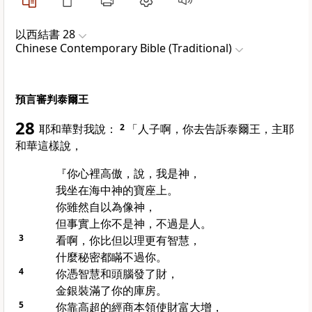
以西結書 28
Chinese Contemporary Bible (Traditional)
預言審判泰爾王
28
耶和華對我說：
2
「人子啊，你去告訴泰爾王，主耶
和華這樣說，
『你心裡高傲，說，我是神，
我坐在海中神的寶座上。
你雖然自以為像神，
但事實上你不是神，不過是人。
3
看啊，你比但以理更有智慧，
什麼秘密都瞞不過你。
4
你憑智慧和頭腦發了財，
金銀裝滿了你的庫房。
5
你靠高超的經商本領使財富大增，