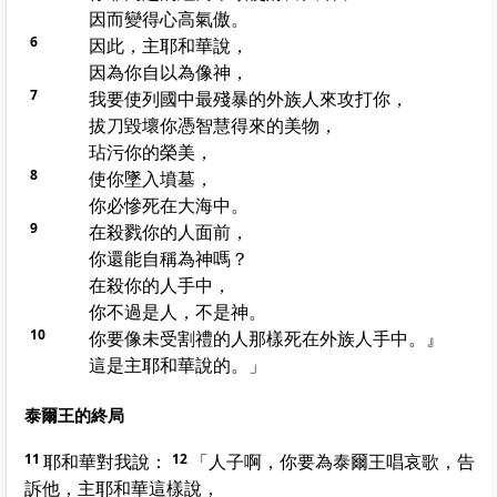
因而變得心高氣傲。
6
因此，主耶和華說，
因為你自以為像神，
7
我要使列國中最殘暴的外族人來攻打你，
拔刀毀壞你憑智慧得來的美物，
玷污你的榮美，
8
使你墜入墳墓，
你必慘死在大海中。
9
在殺戮你的人面前，
你還能自稱為神嗎？
在殺你的人手中，
你不過是人，不是神。
10
你要像未受割禮的人那樣死在外族人手中。』
這是主耶和華說的。」
泰爾王的終局
11
耶和華對我說：
12
「人子啊，你要為泰爾王唱哀歌，告
訴他，主耶和華這樣說，