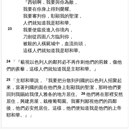
『西頓啊，我要與你為敵，
我要在你身上得到榮耀。
我要審判你，彰顯我的聖潔，
人們就知道我是耶和華。
23
我要使瘟疫進入你境內，
刀劍從四面八方臨到你，
被殺的人橫屍城中，血流街頭，
這樣人們就知道我是耶和華。
24
「『藐視以色列人的鄰邦必不再作刺他們的荊棘，傷他
們的蒺藜，這樣人們就知道我是主耶和華。』
25
「主耶和華說，『我要把分散到列國的以色列人招聚起
來，當著列國的面在他們身上彰顯我的聖潔，那時他們要
回到我賜給我僕人雅各的地方居住。
26
他們將在那裡安然
居住，興建房屋，栽種葡萄園。我審判鄙視他們的四鄰
後，他們必安然居住。這樣，他們便知道我是他們的上帝
耶和華。』」