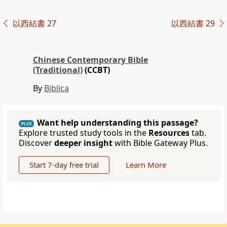
以西結書 27
以西結書 29
Chinese Contemporary Bible
(Traditional)
(CCBT)
By
Biblica
Want help understanding this passage?
PLUS
Explore trusted study tools in the
Resources
tab.
Discover
deeper insight
with Bible Gateway Plus.
Start 7-day free trial
Learn More