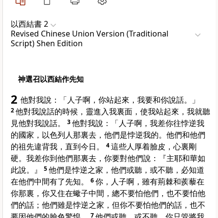
以西結書 2
Revised Chinese Union Version (Traditional
Script) Shen Edition
神選召以西結作先知
2
他對我說：「人子啊，你站起來，我要和你說話。」
2
他對我說話的時候，靈進入我裏面，使我站起來，我就聽
見他對我說話。
3
他對我說：「人子啊，我差你往悖逆我
的國家，
以色列
人那裏去，他們是悖逆我的。他們和他們
的祖先違背我，直到今日。
4
這些人厚着臉皮，心裏剛
硬。我差你到他們那裏去，你要對他們說：『主耶和華如
此說。』
5
他們是悖逆之家，他們或聽，或不聽，必知道
在他們中間有了先知。
6
你，人子啊，雖有荊棘和蒺藜在
你那裏，你又住在蠍子中間，總不要怕他們，也不要怕他
們的話；他們雖是悖逆之家，但你不要怕他們的話，也不
要因他們的臉色驚惶。
7
他們或聽，或不聽，你只管將我